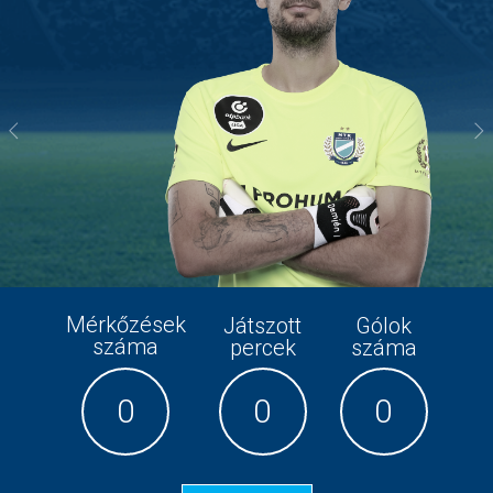
Previous
Ne
Mérkőzések
Játszott
Gólok
száma
percek
száma
0
0
0