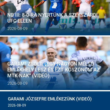
MÉRKŐZÉSEK
NB III: 8-0-RA NYERTÜNK A SZEKSZÁRDI
KLUB
UFC ELLEN
GALÉRIA
2026-08-09
SZURKOLÓI ÉLMÉNYEK
AKKREDITÁCIÓ
GARAMI ZSOLT: „EGY NAGYON MÉLTÓ
EMLÉKHELY LESZ ÉS EZT KÖSZÖNÖM AZ
MTK-NAK” (VIDEÓ)
2026-08-09
GARAMI JÓZSEFRE EMLÉKEZÜNK (VIDEÓ)
2026-08-09