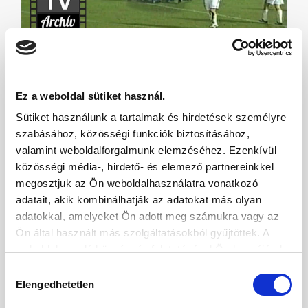
Ez a weboldal sütiket használ.
ARCHÍV: MTK-PÉCS 1-1 (1993.08.14.)
Sütiket használunk a tartalmak és hirdetések személyre
szabásához, közösségi funkciók biztosításához,
valamint weboldalforgalmunk elemzéséhez. Ezenkívül
közösségi média-, hirdető- és elemező partnereinkkel
megosztjuk az Ön weboldalhasználatra vonatkozó
AUG
adatait, akik kombinálhatják az adatokat más olyan
14
adatokkal, amelyeket Ön adott meg számukra vagy az
Ön által használt más szolgáltatásokból gyűjtöttek. A
weboldalon való böngészés folytatásával Ön hozzájárul a
sütik használatához.
Hozzájárulás
Elengedhetetlen
kiválasztása