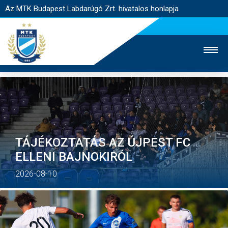
Az MTK Budapest Labdarúgó Zrt. hivatalos honlapja
MTK TV
UTÁNPÓTLÁS
NŐI SZAKÁG
JEGYÉRTÉKESÍTÉS
WEBSHOP
STADION
TÁJÉKOZTATÁS AZ ÚJPEST FC
ELLENI BAJNOKIRÓL
EGYESÜLET
KAPCSOLAT
2026-08-10
NYITÓLAP
HÍREK
CSAPATOK