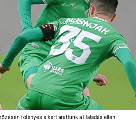
GALÉRIA
SZURKOLÓI ÉLMÉNYEK
AKKREDITÁCIÓ
őzésén fölényes sikert arattunk a Haladás ellen.