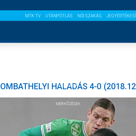
MTK TV
UTÁNPÓTLÁS
NŐI SZAKÁG
JEGYÉRTÉKES
NYITÓLAP
HÍREK
OMBATHELYI HALADÁS 4-0 (2018.12.
CSAPATOK
MÉRKŐZÉSEK
KLUB