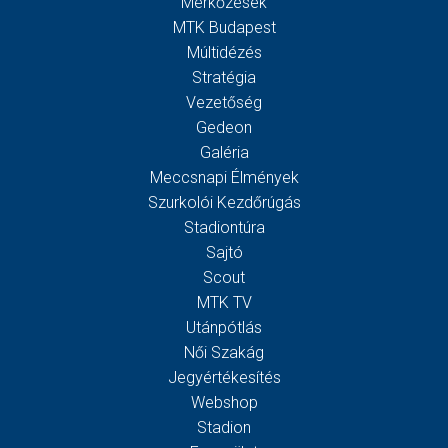
Mérkőzések
MTK Budapest
Múltidézés
Stratégia
Vezetőség
Gedeon
Galéria
Meccsnapi Élmények
Szurkolói Kezdőrúgás
Stadiontúra
Sajtó
Scout
MTK TV
Utánpótlás
Női Szakág
Jegyértékesítés
Webshop
Stadion