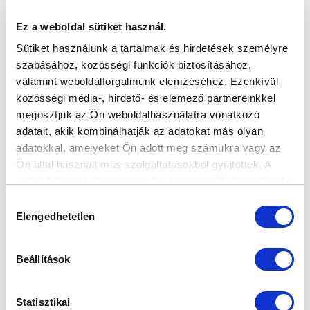
MARKETING ÉS KOMMUNIKÁCIÓS IGAZGATÓ
Ez a weboldal sütiket használ.
Sütiket használunk a tartalmak és hirdetések személyre
szabásához, közösségi funkciók biztosításához,
valamint weboldalforgalmunk elemzéséhez. Ezenkívül
közösségi média-, hirdető- és elemező partnereinkkel
megosztjuk az Ön weboldalhasználatra vonatkozó
adatait, akik kombinálhatják az adatokat más olyan
adatokkal, amelyeket Ön adott meg számukra vagy az
Ön által használt más szolgáltatásokból gyűjtöttek. A
weboldalon való böngészés folytatásával Ön hozzájárul a
sütik használatához.
Hozzájárulás
Elengedhetetlen
kiválasztása
Beállítások
Statisztikai