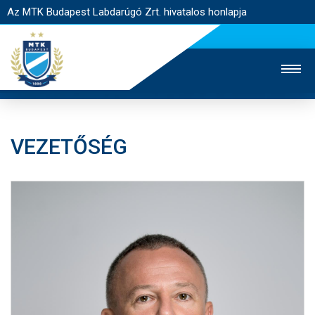
Az MTK Budapest Labdarúgó Zrt. hivatalos honlapja
VEZETŐSÉG
MTK TV
UTÁNPÓTLÁS
NŐI SZAKÁG
JEGYÉRTÉKESÍTÉS
WEBSHOP
STADION
EGYESÜLET
KAPCSOLAT
NYITÓLAP
HÍREK
CSAPATOK