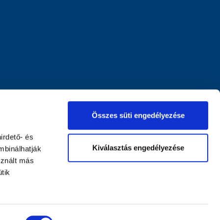
Összes süti engedélyezése
irdető- és
Kiválasztás engedélyezése
mbinálhatják
sznált más
tik