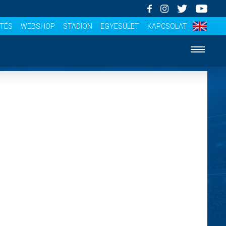
ÍTÉS
WEBSHOP
STADION
EGYESÜLET
KAPCSOLAT