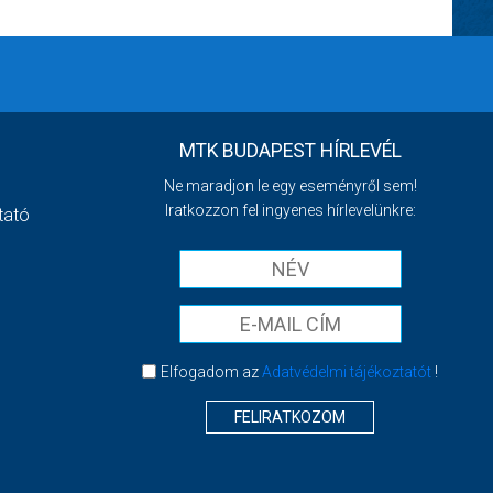
MTK BUDAPEST HÍRLEVÉL
Ne maradjon le egy eseményről sem!
Iratkozzon fel ingyenes hírlevelünkre:
tató
Elfogadom az
Adatvédelmi tájékoztatót
!
FELIRATKOZOM