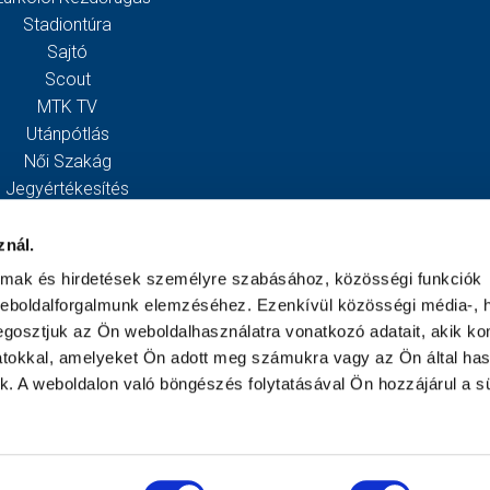
Stadiontúra
Sajtó
Scout
MTK TV
Utánpótlás
Női Szakág
Jegyértékesítés
Webshop
Stadion
znál.
Egyesület
almak és hirdetések személyre szabásához, közösségi funkciók
Kapcsolat
weboldalforgalmunk elemzéséhez. Ezenkívül közösségi média-, h
gosztjuk az Ön weboldalhasználatra vonatkozó adatait, akik ko
atokkal, amelyeket Ön adott meg számukra vagy az Ön által ha
ek. A weboldalon való böngészés folytatásával Ön hozzájárul a sü