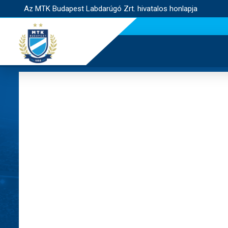
Az MTK Budapest Labdarúgó Zrt. hivatalos honlapja