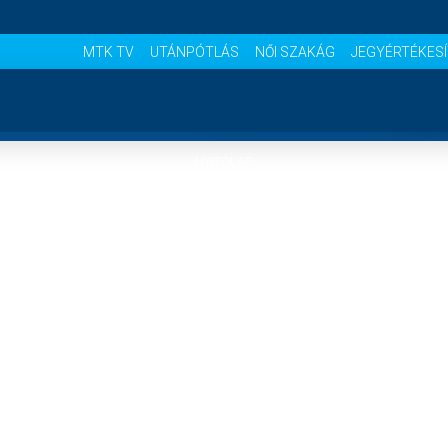
MTK TV
UTÁNPÓTLÁS
NŐI SZAKÁG
JEGYÉRTÉKES
NYITÓLAP
HÍREK
CSAPATOK
MÉRKŐZÉSEK
KLUB