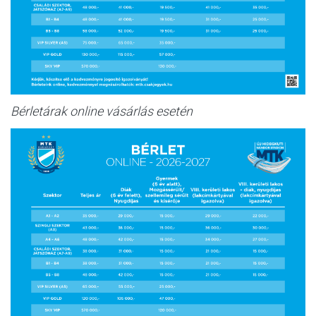
Bérletárak online vásárlás esetén