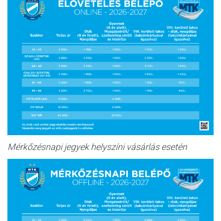
Mérkőzésnapi jegyek helyszíni vásárlás esetén