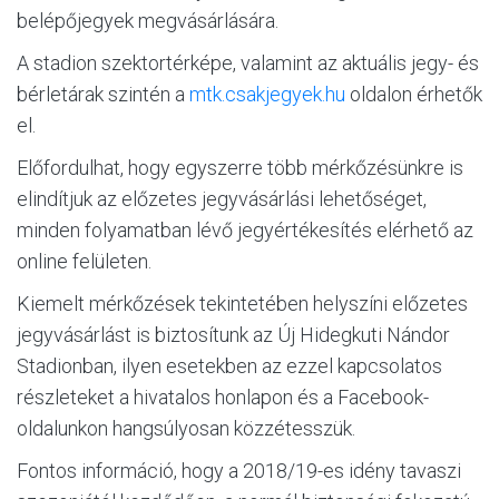
belépőjegyek megvásárlására.
MÉRKŐZÉSEK
A stadion szektortérképe, valamint az aktuális jegy- és
KLUB
bérletárak szintén a
mtk.csakjegyek.hu
oldalon érhetők
el.
GALÉRIA
Előfordulhat, hogy egyszerre több mérkőzésünkre is
SZURKOLÓI ÉLMÉNYEK
elindítjuk az előzetes jegyvásárlási lehetőséget,
AKKREDITÁCIÓ
minden folyamatban lévő jegyértékesítés elérhető az
online felületen.
Kiemelt mérkőzések tekintetében helyszíni előzetes
jegyvásárlást is biztosítunk az Új Hidegkuti Nándor
Stadionban, ilyen esetekben az ezzel kapcsolatos
részleteket a hivatalos honlapon és a Facebook-
oldalunkon hangsúlyosan közzétesszük.
Fontos információ, hogy a 2018/19-es idény tavaszi