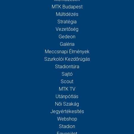
MTK Budapest
Múltidézés
Stratégia
Vezetőség
Gedeon
Galéria
Meccsnapi Élmények
Szurkolói Kezdőrúgás
Stadiontúra
Sajtó
Scout
MTK TV
Utánpótlás
Női Szakág
Jegyértékesítés
Webshop
Stadion
Egyesület