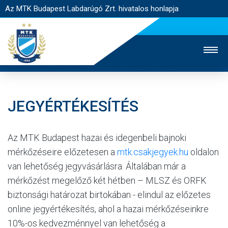
Az MTK Budapest Labdarúgó Zrt. hivatalos honlapja
JEGYÉRTÉKESÍTÉS
MTK TV
UTÁNPÓTLÁS
NŐI SZAKÁG
Az MTK Budapest hazai és idegenbeli bajnoki
JEGYÉRTÉKESÍTÉS
WEBSHOP
STADION
mérkőzéseire előzetesen a
mtk.csakjegyek.hu
oldalon
EGYESÜLET
KAPCSOLAT
van lehetőség jegyvásárlásra. Általában már a
mérkőzést megelőző két hétben – MLSZ és ORFK
NYITÓLAP
biztonsági határozat birtokában - elindul az előzetes
HÍREK
online jegyértékesítés, ahol a hazai mérkőzéseinkre
10%-os kedvezménnyel van lehetőség a
CSAPATOK