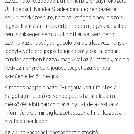
szezonjától kezdődően, a normál biztonsági fokozatú,
Új Hidegkuti Nándor Stadionban megrendezésre
kerülő mérkőzésekre, nem szükséges a névre szóló
jegyek kiváltása. Ennek értelmében a jegyvásárláshoz
nem szükséges sem szurkolói kártya, sem pedig
személyazonosságot igazoló okirat, a kedvezmények
igénybevételére jogosító igazolványokat azonban
minden esetben hozzák magukkal az érintettek, mert a
kedvezményre való jogosultságot szúrópróba
szerűen ellenőrizhetjük.
A meccs napján a hazai (Hungária körút felől és a
Salgótarjáni úton) és vendég pénztár általában a
mérkőzés előtt három órával nyit ki, de az aktuális
információkat mindig közzétesszük a hírek között a
hivatalos honlapon.
Az online vásárlási lehetőséget biztosító