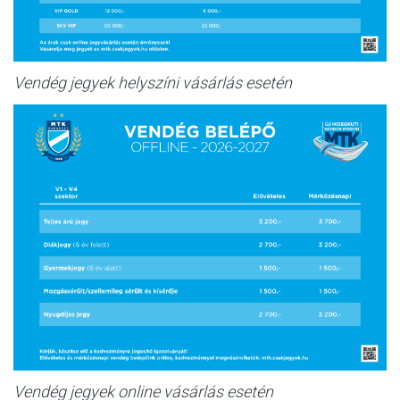
Vendég jegyek helyszíni vásárlás esetén
Vendég jegyek online vásárlás esetén