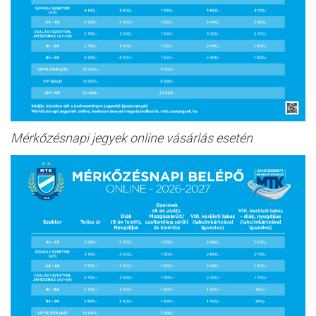
Mérkőzésnapi jegyek online vásárlás esetén