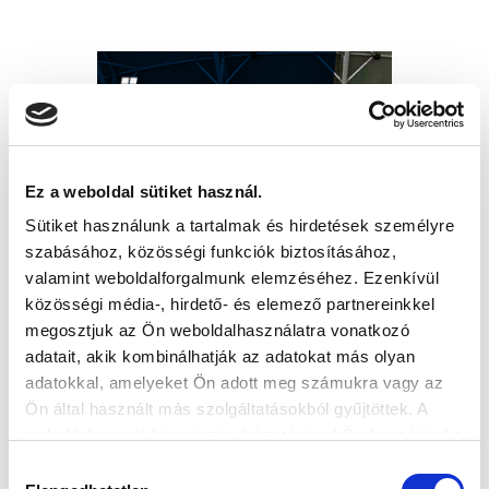
Ez a weboldal sütiket használ.
Sütiket használunk a tartalmak és hirdetések személyre
szabásához, közösségi funkciók biztosításához,
valamint weboldalforgalmunk elemzéséhez. Ezenkívül
közösségi média-, hirdető- és elemező partnereinkkel
megosztjuk az Ön weboldalhasználatra vonatkozó
adatait, akik kombinálhatják az adatokat más olyan
adatokkal, amelyeket Ön adott meg számukra vagy az
Ön által használt más szolgáltatásokból gyűjtöttek. A
weboldalon való böngészés folytatásával Ön hozzájárul a
sütik használatához.
Hozzájárulás