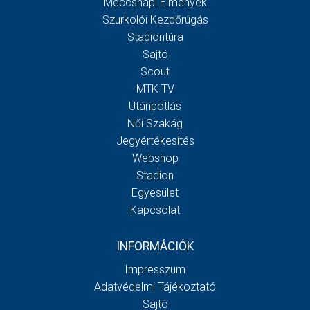
Meccsnapi Élmények
Szurkolói Kezdőrúgás
Stadiontúra
Sajtó
Scout
MTK TV
Utánpótlás
Női Szakág
Jegyértékesítés
Webshop
Stadion
Egyesület
Kapcsolat
INFORMÁCIÓK
Impresszum
Adatvédelmi Tájékoztató
Sajtó