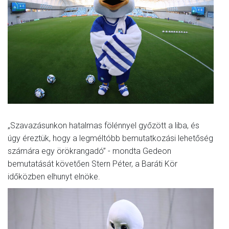
MÉRKŐZÉSEK
KLUB
GALÉRIA
SZURKOLÓI ÉLMÉNYEK
AKKREDITÁCIÓ
„Szavazásunkon hatalmas fölénnyel győzött a liba, és
úgy éreztük, hogy a legméltóbb bemutatkozási lehetőség
számára egy örökrangadó” - mondta Gedeon
bemutatását követően Stern Péter, a Baráti Kör
időközben elhunyt elnöke.