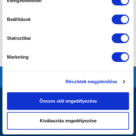
Elengedhetetlen
kiválasztása
Beállítások
Statisztikai
Marketing
Részletek megjelenítése
DOKUMENTUMOK
Összes süti engedélyezése
MTK Budapest Zrt. - Független Könyvvizsgálói Jelentés
2020 - Kiegészítő Melléklet
Kiválasztás engedélyezése
2020 - Mérleg, Eredmény
MTK BUDAPEST ZRT._SFP_2021-2021_MLSZ