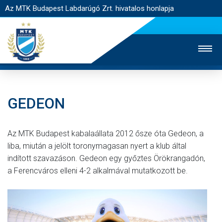
Az MTK Budapest Labdarúgó Zrt. hivatalos honlapja
GEDEON
MTK TV
UTÁNPÓTLÁS
NŐI SZAKÁG
Az MTK Budapest kabalaállata 2012 ősze óta Gedeon, a
JEGYÉRTÉKESÍTÉS
WEBSHOP
STADION
liba, miután a jelölt toronymagasan nyert a klub által
EGYESÜLET
KAPCSOLAT
indított szavazáson. Gedeon egy győztes Örökrangadón,
a Ferencváros elleni 4-2 alkalmával mutatkozott be.
NYITÓLAP
HÍREK
CSAPATOK