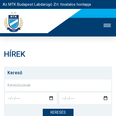
Az MTK Budapest Labdarúgó Zrt. hivatalos honlapja
HÍREK
MTK TV
UTÁNPÓTLÁS
NŐI SZAKÁG
JEGYÉRTÉKESÍTÉS
WEBSHOP
STADION
Kereső
EGYESÜLET
KAPCSOLAT
NYITÓLAP
HÍREK
KERESÉS
CSAPATOK