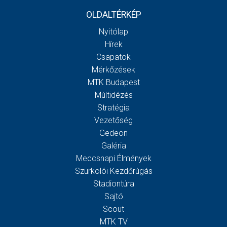
OLDALTÉRKÉP
Nyitólap
Hírek
Csapatok
Mérkőzések
MTK Budapest
Múltidézés
Stratégia
Vezetőség
Gedeon
Galéria
Meccsnapi Élmények
Szurkolói Kezdőrúgás
Stadiontúra
Sajtó
Scout
MTK TV