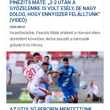
PINEZITS MÁTÉ: „2-2 UTÁN A
GYŐZELEMRE IS VOLT ESÉLY, DE NAGY
DOLOG, HOGY ENNYISZER FELÁLLTUNK”
(VIDEÓ)
2026-08-01
Vezetőedzőnk, Pinezits Máté értékelt a Honvéd elleni
döntetlent követően, illetve beszélt a harmadik
gólunkról és Hinora...
AZ UTOLSÓ PERCBEN MENTETTÜNK