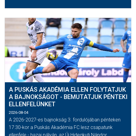
A PUSKÁS AKADÉMIA ELLEN FOLYTATJUK
A BAJNOKSÁGOT - BEMUTATJUK PÉNTEKI
ELLENFELÜNKET
2026-08-04
A 2026-2027-es bajnokság 3. fordulójában pénteken
17:30-kor a Puskás Akadémia FC lesz csapatunk
ellenfele - hazai pályán, az Új Hidegkuti Nándor