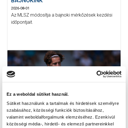
BAJNOKINK
2026-08-01
Az MLSZ módosítja a bajnoki mérkőzések kezdési
időpontjait.
Ez a weboldal sütiket használ.
Sütiket használunk a tartalmak és hirdetések személyre
szabásához, közösségi funkciók biztosításához,
valamint weboldalforgalmunk elemzéséhez. Ezenkívül
NB III: A BAJNOKI SZÜNETBEN SEM
közösségi média-, hirdető- és elemező partnereinkkel
VOLT PIHENŐ