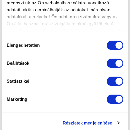
megosztjuk az Ön weboldalhasználatra vonatkozó
2026-07-31
adatait, akik kombinálhatják az adatokat más olyan
Hasznos edzőmeccsen győztük le az ETO
adatokkal, amelyeket Ön adott meg számukra vagy az
Akadémiát.
Ön által használt más szolgáltatásokból gyűjtöttek. A
weboldalon való böngészés folytatásával Ön hozzájárul a
sütik használatához.
Hozzájárulás
Elengedhetetlen
kiválasztása
Beállítások
Statisztikai
Marketing
AZ NB I-BE FELJUTOTT HONVÉD
Részletek megjelenítése
VENDÉGEI LESZÜNK - BEMUTATJUK