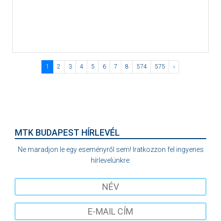
1
2
3
4
5
6
7
8
574
575
›
MTK BUDAPEST HÍRLEVÉL
Ne maradjon le egy eseményről sem! Iratkozzon fel ingyenes
hírlevelünkre: