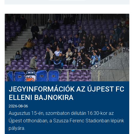
MÉRKŐZÉSEK
KLUB
GALÉRIA
SZURKOLÓI ÉLMÉNYEK
AKKREDITÁCIÓ
JEGYINFORMÁCIÓK AZ ÚJPEST FC
ELLENI BAJNOKIRA
2026-08-06
Augusztus 15-én, szombaton délután 16:30-kor az
Újpest otthonában, a Szusza Ferenc Stadionban lépünk
pályára.