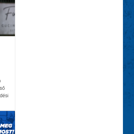
a
lső
dési