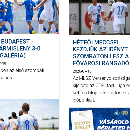
 BUDAPEST -
HÉTFŐI MECCSEL
ÁRMISLENY 3-0
KEZDJÜK AZ IDÉNYT,
PGALÉRIA)
SZOMBATON LESZ A
FŐVÁROSI RANGADÓ
7-19
ben az első szombati
2026-07-16
meccs.
Az MLSZ Versenybizottság
kijelölte az OTP Bank Liga e
két fordulójának pontos kez
időpontjait.