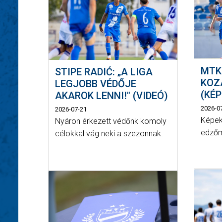
MTK
STIPE RADIĆ: „A LIGA
KOZ
LEGJOBB VÉDŐJE
(KÉ
AKAROK LENNI!" (VIDEÓ)
2026-0
2026-07-21
Képek
Nyáron érkezett védőnk komoly
edző
célokkal vág neki a szezonnak.