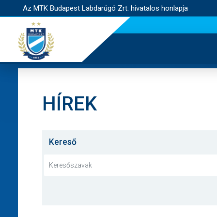
Az MTK Budapest Labdarúgó Zrt. hivatalos honlapja
HÍREK
Kereső