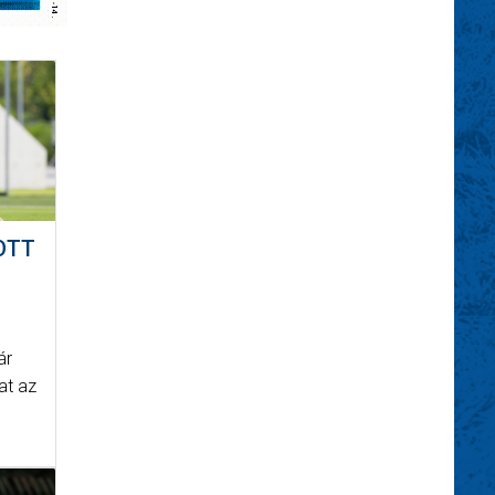
OTT
ár
at az