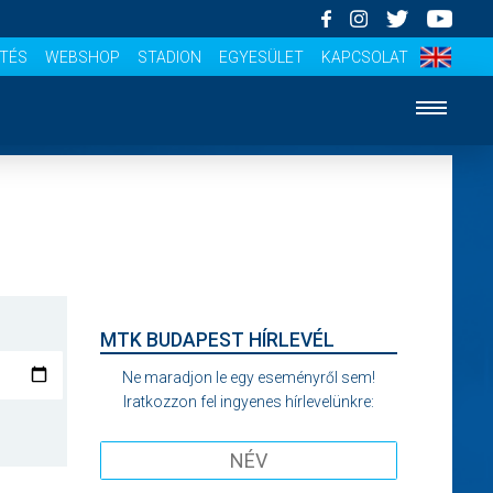
ÍTÉS
WEBSHOP
STADION
EGYESÜLET
KAPCSOLAT
MTK BUDAPEST HÍRLEVÉL
Ne maradjon le egy eseményről sem!
Iratkozzon fel ingyenes hírlevelünkre: