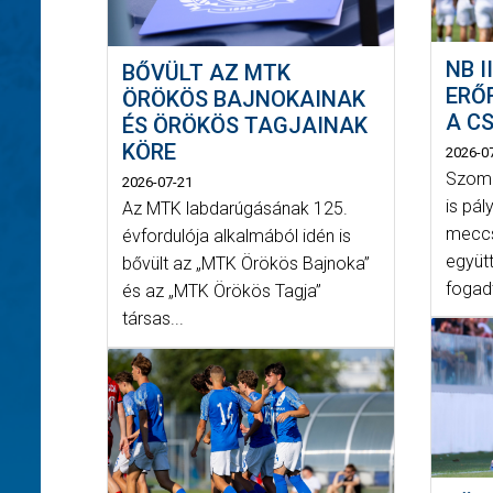
NB I
BŐVÜLT AZ MTK
ERŐ
ÖRÖKÖS BAJNOKAINAK
A C
ÉS ÖRÖKÖS TAGJAINAK
KÖRE
2026-0
Szomb
2026-07-21
is pál
Az MTK labdarúgásának 125.
meccs
évfordulója alkalmából idén is
együt
bővült az „MTK Örökös Bajnoka”
fogad
és az „MTK Örökös Tagja”
társas...