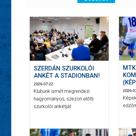
MTK
SZERDÁN SZURKOLÓI
KOM
ANKÉT A STADIONBAN!
(KÉ
2026-07-22
Klubunk ismét megrendezi
2026-0
Képek
hagyományos, szezon előtti
edző
szurkolói ankétját.