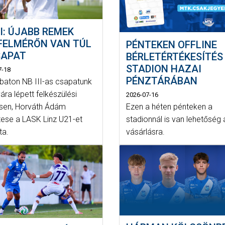
II: ÚJABB REMEK
FELMÉRŐN VAN TÚL
PÉNTEKEN OFFLINE
SAPAT
BÉRLETÉRTÉKESÍTÉS
STADION HAZAI
7-18
PÉNZTÁRÁBAN
aton NB III-as csapatunk
yára lépett felkészülési
2026-07-16
Ezen a héten pénteken a
en, Horváth Ádám
stadionnál is van lehetőség 
tese a LASK Linz U21-et
vásárlásra.
ta.