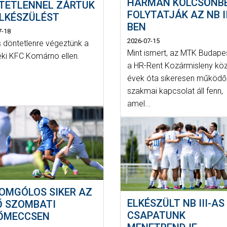
HÁRMAN KÖLCSÖNB
TETLENNEL ZÁRTUK
FOLYTATJÁK AZ NB II
ELKÉSZÜLÉST
BEN
7-18
2026-07-15
s döntetlenre végeztünk a
Mint ismert, az MTK Budape
éki KFC Komárno ellen.
a HR-Rent Kozármisleny köz
évek óta sikeresen működő
szakmai kapcsolat áll fenn,
amel...
OMGÓLOS SIKER AZ
ELKÉSZÜLT NB III-AS
Ő SZOMBATI
CSAPATUNK
ŐMECCSEN