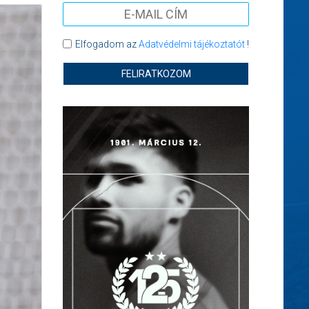
Elfogadom az
Adatvédelmi tájékoztatót
!
FELIRATKOZOM