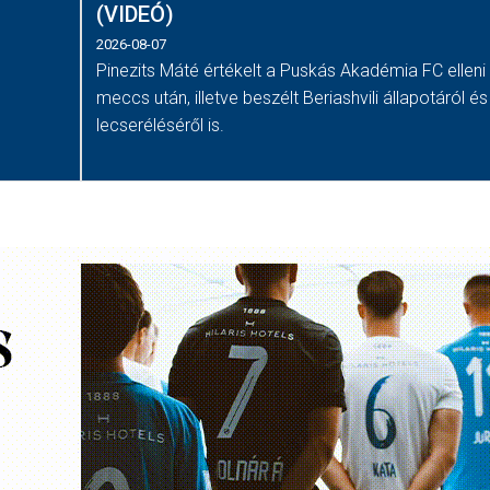
(VIDEÓ)
2026-08-07
Pinezits Máté értékelt a Puskás Akadémia FC elleni
meccs után, illetve beszélt Beriashvili állapotáról é
lecseréléséről is.