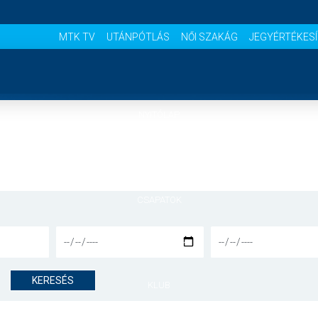
MTK TV
UTÁNPÓTLÁS
NŐI SZAKÁG
JEGYÉRTÉKES
NYITÓLAP
HÍREK
CSAPATOK
MÉRKŐZÉSEK
KERESÉS
KLUB