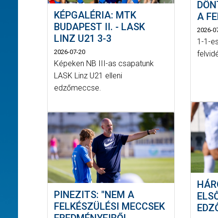
DÖN
KÉPGALÉRIA: MTK
A F
BUDAPEST II. - LASK
2026-0
LINZ U21 3-3
1-1-e
2026-07-20
felvid
Képeken NB III-as csapatunk
LASK Linz U21 elleni
edzőmeccse.
HÁR
PINEZITS: "NEM A
ELS
FELKÉSZÜLÉSI MECCSEK
EDZ