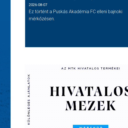
2026-08-07
Ez történt a Puskás Akadémia FC elleni bajnoki
mérkőzésen.