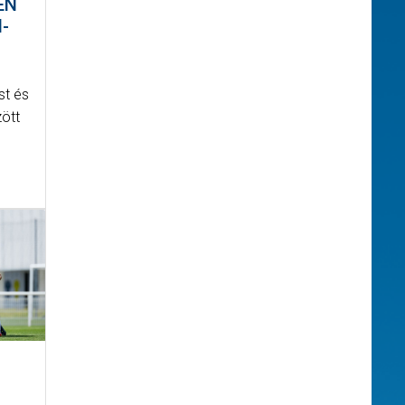
EN
-
st és
ött