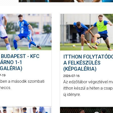
 BUDAPEST - KFC
ITTHON FOLYTATÓD
ÁRNO 1-1
A FELKÉSZÜLÉS
PGALÉRIA)
(KÉPGALÉRIA)
7-19
2026-07-16
ben a második szombati
Az edzőtábor végeztével m
meccs.
itthon készül a héten a csap
új idényre.