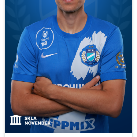
MÉRKŐZÉSEK
KLUB
GALÉRIA
SZURKOLÓI ÉLMÉNYEK
AKKREDITÁCIÓ