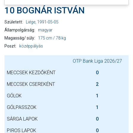
10 BOGNÁR ISTVÁN
Született:
Liége, 1991-05-05
Állampolgárság:
magyar
Magasság/ súly:
175 cm / 78 kg
Poszt:
középpályás
OTP Bank Liga 2026/27
MECCSEK KEZDŐKÉNT
0
MECCSEK CSEREKÉNT
2
GÓLOK
1
GÓLPASSZOK
1
SÁRGA LAPOK
0
PIROS LAPOK
0