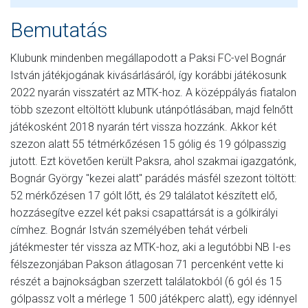
Bemutatás
Klubunk mindenben megállapodott a Paksi FC-vel Bognár
István játékjogának kivásárlásáról, így korábbi játékosunk
2022 nyarán visszatért az MTK-hoz. A középpályás fiatalon
több szezont eltöltött klubunk utánpótlásában, majd felnőtt
játékosként 2018 nyarán tért vissza hozzánk. Akkor két
szezon alatt 55 tétmérkőzésen 15 gólig és 19 gólpasszig
jutott. Ezt követően került Paksra, ahol szakmai igazgatónk,
Bognár György "kezei alatt" parádés másfél szezont töltött:
52 mérkőzésen 17 gólt lőtt, és 29 találatot készített elő,
hozzásegítve ezzel két paksi csapattársát is a gólkirályi
címhez. Bognár István személyében tehát vérbeli
játékmester tér vissza az MTK-hoz, aki a legutóbbi NB I-es
félszezonjában Pakson átlagosan 71 percenként vette ki
részét a bajnokságban szerzett találatokból (6 gól és 15
gólpassz volt a mérlege 1 500 játékperc alatt), egy idénnyel