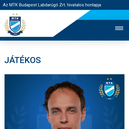
Az MTK Budapest Labdarúgó Zrt. hivatalos honlapja
JÁTÉKOS
MTK TV
UTÁNPÓTLÁS
NŐI SZAKÁG
JEGYÉRTÉKESÍTÉS
WEBSHOP
STADION
EGYESÜLET
KAPCSOLAT
NYITÓLAP
HÍREK
CSAPATOK