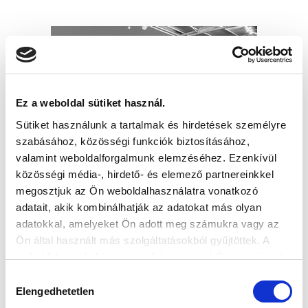
Ez a weboldal sütiket használ.
Sütiket használunk a tartalmak és hirdetések személyre
szabásához, közösségi funkciók biztosításához,
valamint weboldalforgalmunk elemzéséhez. Ezenkívül
közösségi média-, hirdető- és elemező partnereinkkel
megosztjuk az Ön weboldalhasználatra vonatkozó
adatait, akik kombinálhatják az adatokat más olyan
adatokkal, amelyeket Ön adott meg számukra vagy az
Ön által használt más szolgáltatásokból gyűjtöttek. A
weboldalon való böngészés folytatásával Ön hozzájárul a
sütik használatához.
Hozzájárulás
Elengedhetetlen
kiválasztása