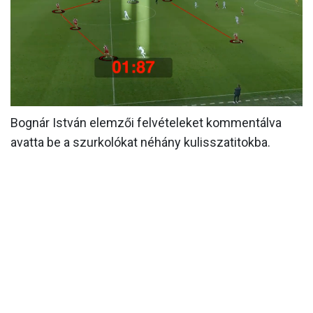
MÉRKŐZÉSEK
KLUB
GALÉRIA
SZURKOLÓI ÉLMÉNYEK
Bognár István elemzői felvételeket kommentálva
AKKREDITÁCIÓ
avatta be a szurkolókat néhány kulisszatitokba.