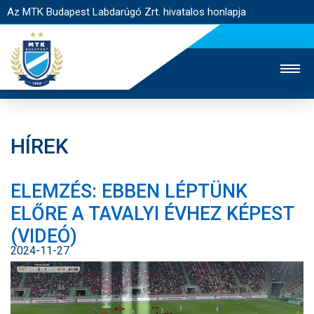
Az MTK Budapest Labdarúgó Zrt. hivatalos honlapja
HÍREK
MTK TV
UTÁNPÓTLÁS
NŐI SZAKÁG
ELEMZÉS: EBBEN LÉPTÜNK
JEGYÉRTÉKESÍTÉS
WEBSHOP
STADION
ELŐRE A TAVALYI ÉVHEZ KÉPEST
EGYESÜLET
KAPCSOLAT
(VIDEÓ)
2024-11-27
NYITÓLAP
HÍREK
CSAPATOK