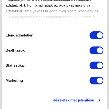
adatait, akik kombinálhatják az adatokat más olyan
adatokkal, amelyeket Ön adott meg számukra vagy az
SZPONZOROK
Ön által használt más szolgáltatásokból gyűjtöttek. A
weboldalon való böngészés folytatásával Ön hozzájárul a
sütik használatához.
Hozzájárulás
Elengedhetetlen
kiválasztása
Beállítások
Statisztikai
Marketing
Részletek megjelenítése