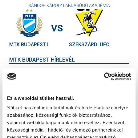
SÁNDOR KÁROLY LABDARÚGÓ AKADÉMIA
VS
MTK BUDAPEST II
SZEKSZÁRDI UFC
MTK BUDAPEST HÍRLEVÉL
Ne maradjon le egy eseményről sem! Iratkozzon fel ingyenes
hírlevelünkre:
Ez a weboldal sütiket használ.
Sütiket használunk a tartalmak és hirdetések személyre
szabásához, közösségi funkciók biztosításához,
valamint weboldalforgalmunk elemzéséhez. Ezenkívül
Elfogadom az
Adatvédelmi tájékoztatót
!
közösségi média-, hirdető- és elemező partnereinkkel
FELIRATKOZOM
megosztjuk az Ön weboldalhasználatra vonatkozó