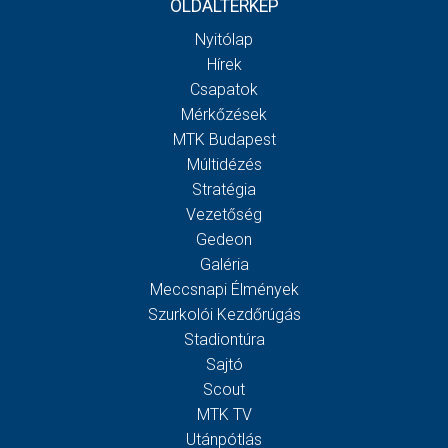
OLDALTÉRKÉP
Nyitólap
Hírek
Csapatok
Mérkőzések
MTK Budapest
Múltidézés
Stratégia
Vezetőség
Gedeon
Galéria
Meccsnapi Élmények
Szurkolói Kezdőrúgás
Stadiontúra
Sajtó
Scout
MTK TV
Utánpótlás