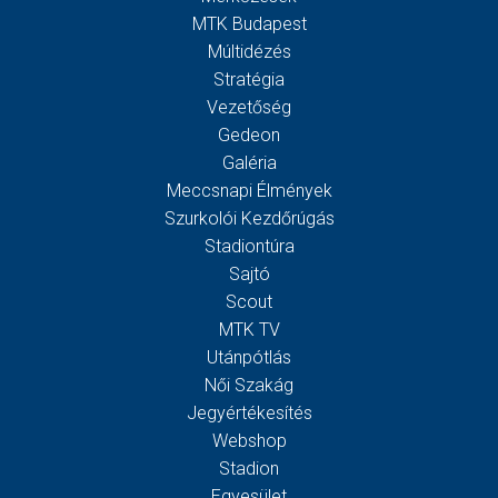
MTK Budapest
Múltidézés
Stratégia
Vezetőség
Gedeon
Galéria
Meccsnapi Élmények
Szurkolói Kezdőrúgás
Stadiontúra
Sajtó
Scout
MTK TV
Utánpótlás
Női Szakág
Jegyértékesítés
Webshop
Stadion
Egyesület