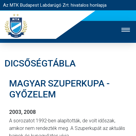
Az MTK Budapest Labdarúgó Zrt. hivatalos honlapja
DICSŐSÉGTÁBLA
MTK TV
UTÁNPÓTLÁS
NŐI SZAKÁG
MAGYAR SZUPERKUPA -
JEGYÉRTÉKESÍTÉS
WEBSHOP
STADION
GYŐZELEM
EGYESÜLET
KAPCSOLAT
2003, 2008
NYITÓLAP
A sorozatot 1992-ben alapították, de volt időszak,
HÍREK
amikor nem rendezték meg. A Szuperkupát az aktuális
CSAPATOK
bajnok és kupagyőztes vívja.