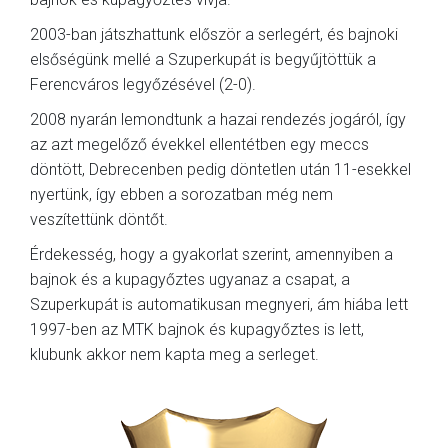
2003-ban játszhattunk először a serlegért, és bajnoki
MÉRKŐZÉSEK
elsőségünk mellé a Szuperkupát is begyűjtöttük a
KLUB
Ferencváros legyőzésével (2-0).
GALÉRIA
2008 nyarán lemondtunk a hazai rendezés jogáról, így
az azt megelőző évekkel ellentétben egy meccs
SZURKOLÓI ÉLMÉNYEK
döntött, Debrecenben pedig döntetlen után 11-esekkel
AKKREDITÁCIÓ
nyertünk, így ebben a sorozatban még nem
veszítettünk döntőt.
Érdekesség, hogy a gyakorlat szerint, amennyiben a
bajnok és a kupagyőztes ugyanaz a csapat, a
Szuperkupát is automatikusan megnyeri, ám hiába lett
1997-ben az MTK bajnok és kupagyőztes is lett,
klubunk akkor nem kapta meg a serleget.