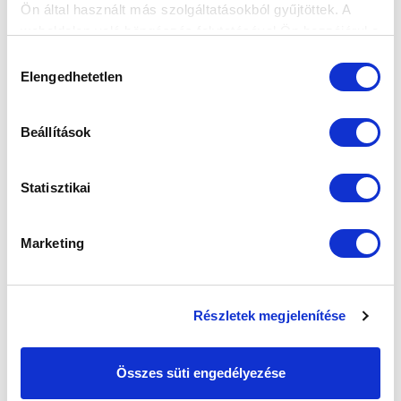
Ön által használt más szolgáltatásokból gyűjtöttek. A
weboldalon való böngészés folytatásával Ön hozzájárul a
sütik használatához.
Hozzájárulás
Elengedhetetlen
kiválasztása
Beállítások
Statisztikai
Marketing
Részletek megjelenítése
Összes süti engedélyezése