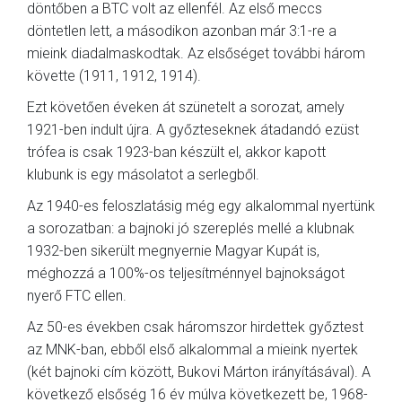
döntőben a BTC volt az ellenfél. Az első meccs
döntetlen lett, a másodikon azonban már 3:1-re a
MÉRKŐZÉSEK
mieink diadalmaskodtak. Az elsőséget további három
KLUB
követte (1911, 1912, 1914).
GALÉRIA
Ezt követően éveken át szünetelt a sorozat, amely
1921-ben indult újra. A győzteseknek átadandó ezüst
SZURKOLÓI ÉLMÉNYEK
trófea is csak 1923-ban készült el, akkor kapott
AKKREDITÁCIÓ
klubunk is egy másolatot a serlegből.
Az 1940-es feloszlatásig még egy alkalommal nyertünk
a sorozatban: a bajnoki jó szereplés mellé a klubnak
1932-ben sikerült megnyernie Magyar Kupát is,
méghozzá a 100%-os teljesítménnyel bajnokságot
nyerő FTC ellen.
Az 50-es években csak háromszor hirdettek győztest
az MNK-ban, ebből első alkalommal a mieink nyertek
(két bajnoki cím között, Bukovi Márton irányításával). A
következő elsőség 16 év múlva következett be, 1968-