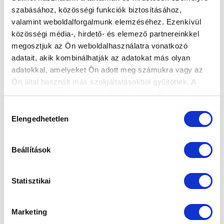
szabásához, közösségi funkciók biztosításához,
valamint weboldalforgalmunk elemzéséhez. Ezenkívül
közösségi média-, hirdető- és elemező partnereinkkel
megosztjuk az Ön weboldalhasználatra vonatkozó
adatait, akik kombinálhatják az adatokat más olyan
adatokkal, amelyeket Ön adott meg számukra vagy az
Ön által használt más szolgáltatásokból gyűjtöttek. A
weboldalon való böngészés folytatásával Ön hozzájárul a
sütik használatához.
Hozzájárulás
Elengedhetetlen
kiválasztása
Beállítások
Statisztikai
Marketing