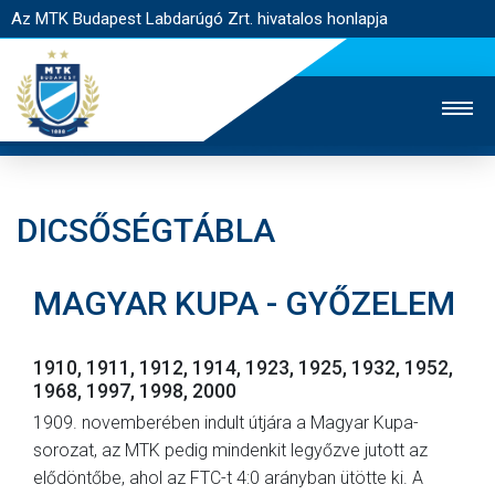
Az MTK Budapest Labdarúgó Zrt. hivatalos honlapja
DICSŐSÉGTÁBLA
MTK TV
UTÁNPÓTLÁS
NŐI SZAKÁG
MAGYAR KUPA - GYŐZELEM
JEGYÉRTÉKESÍTÉS
WEBSHOP
STADION
EGYESÜLET
KAPCSOLAT
1910, 1911, 1912, 1914, 1923, 1925, 1932, 1952,
1968, 1997, 1998, 2000
NYITÓLAP
1909. novemberében indult útjára a Magyar Kupa-
sorozat, az MTK pedig mindenkit legyőzve jutott az
HÍREK
elődöntőbe, ahol az FTC-t 4:0 arányban ütötte ki. A
CSAPATOK