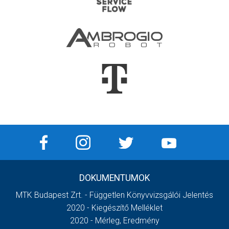
DOKUMENTUMOK
MTK Budapest Zrt. - Független Könyvvizsgálói Jelentés
2020 - Kiegészítő Melléklet
2020 - Mérleg, Eredmény