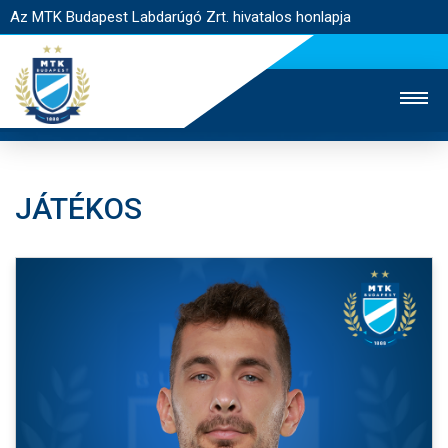
Az MTK Budapest Labdarúgó Zrt. hivatalos honlapja
JÁTÉKOS
MTK TV
UTÁNPÓTLÁS
NŐI SZAKÁG
JEGYÉRTÉKESÍTÉS
WEBSHOP
STADION
EGYESÜLET
KAPCSOLAT
NYITÓLAP
HÍREK
CSAPATOK