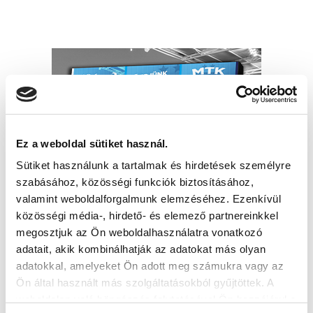
Ez a weboldal sütiket használ.
Sütiket használunk a tartalmak és hirdetések személyre
szabásához, közösségi funkciók biztosításához,
valamint weboldalforgalmunk elemzéséhez. Ezenkívül
közösségi média-, hirdető- és elemező partnereinkkel
megosztjuk az Ön weboldalhasználatra vonatkozó
adatait, akik kombinálhatják az adatokat más olyan
adatokkal, amelyeket Ön adott meg számukra vagy az
Ön által használt más szolgáltatásokból gyűjtöttek. A
weboldalon való böngészés folytatásával Ön hozzájárul a