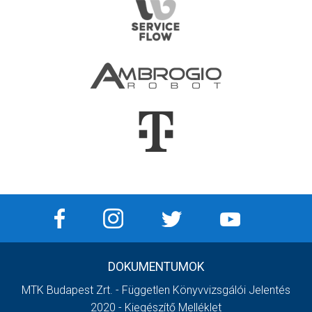
DOKUMENTUMOK
MTK Budapest Zrt. - Független Könyvvizsgálói Jelentés
2020 - Kiegészítő Melléklet