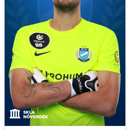
MÉRKŐZÉSEK
KLUB
GALÉRIA
SZURKOLÓI ÉLMÉNYEK
AKKREDITÁCIÓ