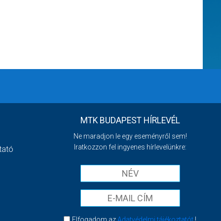
MTK BUDAPEST HÍRLEVÉL
Ne maradjon le egy eseményről sem!
Iratkozzon fel ingyenes hírlevelünkre:
tató
Elfogadom az
Adatvédelmi tájékoztatót
!