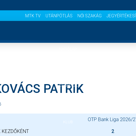
MTK TV
UTÁNPÓTLÁS
NŐI SZAKÁG
JEGYÉRTÉKES
NYITÓLAP
HÍREK
KOVÁCS PATRIK
CSAPATOK
MÉRKŐZÉSEK
ő
OTP Bank Liga 2026/2
KLUB
 KEZDŐKÉNT
2