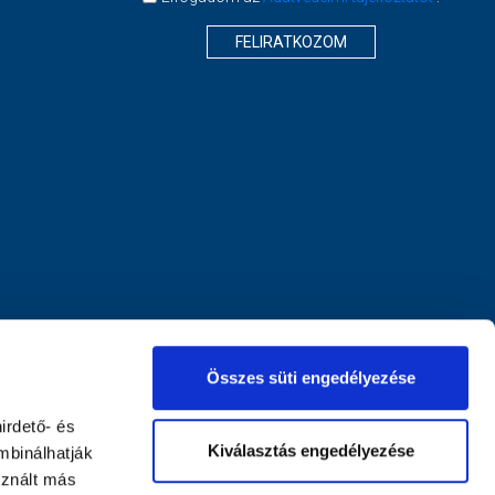
FELIRATKOZOM
Összes süti engedélyezése
irdető- és
Kiválasztás engedélyezése
mbinálhatják
sznált más