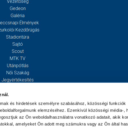
Vezetőség
Gedeon
Galéria
eccsnapi Élmények
zurkolói Kezdőrúgás
Stadiontúra
Sajtó
Scout
MTK TV
Utánpótlás
Női Szakág
Jegyértékesítés
Webshop
Stadion
znál.
Egyesület
almak és hirdetések személyre szabásához, közösségi funkciók
Kapcsolat
weboldalforgalmunk elemzéséhez. Ezenkívül közösségi média-, h
gosztjuk az Ön weboldalhasználatra vonatkozó adatait, akik ko
atokkal, amelyeket Ön adott meg számukra vagy az Ön által ha