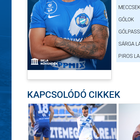
MECCSEK
GÓLOK
GÓLPAS
SÁRGA L
PIROS L
KAPCSOLÓDÓ CIKKEK