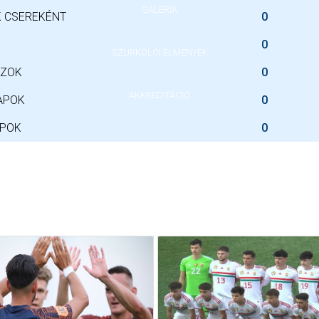
GALÉRIA
 CSEREKÉNT
0
0
SZURKOLÓI ÉLMÉNYEK
SZOK
0
AKKREDITÁCIÓ
APOK
0
APOK
0