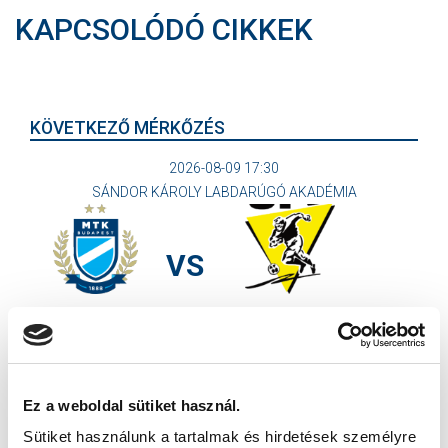
KAPCSOLÓDÓ CIKKEK
KÖVETKEZŐ MÉRKŐZÉS
2026-08-09 17:30
SÁNDOR KÁROLY LABDARÚGÓ AKADÉMIA
VS
MTK BUDAPEST II
SZEKSZÁRDI UFC
MTK BUDAPEST HÍRLEVÉL
Ne maradjon le egy eseményről sem! Iratkozzon fel ingyenes
Ez a weboldal sütiket használ.
hírlevelünkre:
Sütiket használunk a tartalmak és hirdetések személyre