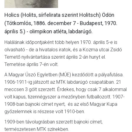
MÉRKŐZÉSEK
Holics (Holits, sírfelirata szerint Holitsch) Ödön
KLUB
(Tótkomlós, 1886. december 7 - Budapest, 1970.
április 5.) - olimpikon atléta, labdarúgó.
GALÉRIA
Halálának időpontjaként több helyen 1970. április 5-e is
SZURKOLÓI ÉLMÉNYEK
olvasható - de a hivatalos iratok, és a Kozma utcai Zsidó
AKKREDITÁCIÓ
Temető nyilvántartása szerint április 2-án hunyt el.
Temetése április 7-én volt.
A Magyar Úszó Egyletben (MÚE) kezdődött a pályafutása.
1906-1911-ig játszott az MTK labdarúgó csapatában. 21
meccsen 3 gólt szerzett. Érdekes, hogy csak 7 alkalommal
volt kapus, tizennégyszer a mezőnyben futballozott. 1907-
1908-ban bajnoki címet nyert, és az első Magyar Kupa
győzelemnek is részese volt 1910-ben.
1909-ben távolugrásban szerzett bajnoki címet,
természetesen MTK színekben.