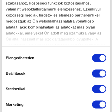
szabásához, közösségi funkciók biztosításához,
valamint weboldalforgalmunk elemzéséhez. Ezenkívül
közösségi média-, hirdető- és elemező partnereinkkel
megosztjuk az Ön weboldalhasználatra vonatkozó
adatait, akik kombinálhatják az adatokat más olyan
Elfogadom az
Adatvédelmi tájékoztatót
!
adatokkal, amelyeket Ön adott meg számukra vagy az
Ön által használt más szolgáltatásokból gyűjtöttek. A
FELIRATKOZOM
weboldalon való böngészés folytatásával Ön hozzájárul a
sütik használatához.
Hozzájárulás
Elengedhetetlen
kiválasztása
SZPONZOROK
Beállítások
Statisztikai
Marketing