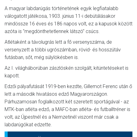
A magyar labdarúgás történetének egyik legfiatalabb
válogatott játékosa, 1903. június 11-i debütálásakor
mindössze 16 éves és 186 napos volt, ez a kapusok között
azóta is "megdönthetetlennek látszó" csúcs.
Atlétaként a távolugrás lett a fő versenyszáma, de
versenyzett a többi ugrószámban, rövid- és hosszútáv
futásban, sőt, még súlylökésben is.
Az I. világháborúban zászlóskén szolgált, kitüntetéseket is
kapott.
Edzői pályafutását 1919-ben kezdte, Gillemot Ferenc után ő
lett a második hivatásos edző Magyarországon.
Párhuzamosan foglalkozott két szeretett sportágával - az
MTK-ban atléta edző, a MAFC-ban atléta- és futballtréner is
volt, az Újpestnél és a Nemzetinél viszont már csak a
labdarúgókat edzette.