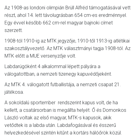
Az 1908-as londoni olimpián Brüll Alfréd támogatásával vett
részt, ahol 14. lett távolugrásban 654 cm-es eredménnyel.
Egy évvel később 662 cm-rel magyar bajnoki címet
szerzett.
1908-tól 1910-ig az MTK jegyzője, 1910-től 1913-ig atlétikai
szakosztályvezető. Az MTK választmányi tagja 1908-tól. Az
MTK előtt a MUE versenyzője volt.
Labdarúgóként 4 alkalommal lépett pályára a
válogatottban, a nemzeti tizenegy kapuvédőjeként.
Az MTK 4. válogatott futballistája, a nemzeti csapat 21.
játékosa.
A sokoldalú sportember rendszerint kapus volt, de ha
kellett, a csatársorban is megállta helyét. Ő és Domonkos
László voltak az első magyar, MTK-s kapusok, akik
vetődtek is a labda után. Labdafogásával és ésszerű
helyezkedésével szintén kitűnt a kortárs hálóőrök közül.