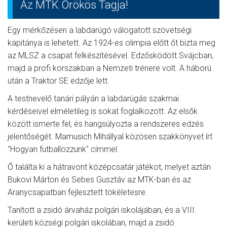
Az MTK Örökös Tagja!
Egy mérkőzésen a labdarúgó válogatott szövetségi
kapitánya is lehetett. Az 1924-es olimpia előtt őt bizta meg
az MLSZ a csapat felkészítésével. Edzősködött Svájcban,
majd a profi korszakban a Nemzeti trénere volt. A háború
után a Traktor SE edzője lett.
A testnevelő tanári pályán a labdarúgás szakmai
kérdéseivel elméletileg is sokat foglalkozott. Az elsők
között ismerte fel, és hangsúlyozta a rendszeres edzés
jelentőségét. Mamusich Mihállyal közösen szakkönyvet írt
"Hogyan futballozzunk" címmel.
Ő találta ki a hátravont középcsatár játékot, melyet aztán
Bukovi Márton és Sebes Gusztáv az MTK-ban és az
Aranycsapatban fejlesztett tökéletesre.
Tanított a zsidó árvaház polgári iskolájában, és a VIII.
kerületi községi polgári iskolában, majd a zsidó