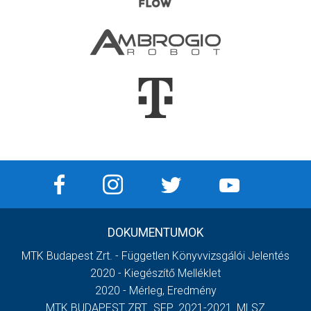
DOKUMENTUMOK
MTK Budapest Zrt. - Független Könyvvizsgálói Jelentés
2020 - Kiegészítő Melléklet
2020 - Mérleg, Eredmény
MTK BUDAPEST ZRT._SFP_2021-2021_MLSZ