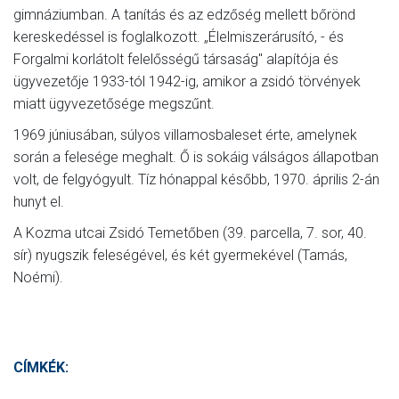
gimnáziumban. A tanítás és az edzőség mellett bőrönd
kereskedéssel is foglalkozott. „Élelmiszerárusító, - és
Forgalmi korlátolt felelősségű társaság" alapítója és
ügyvezetője 1933-tól 1942-ig, amikor a zsidó törvények
miatt ügyvezetősége megszűnt.
1969 júniusában, súlyos villamosbaleset érte, amelynek
során a felesége meghalt. Ő is sokáig válságos állapotban
volt, de felgyógyult. Tíz hónappal később, 1970. április 2-án
hunyt el.
A Kozma utcai Zsidó Temetőben (39. parcella, 7. sor, 40.
sír) nyugszik feleségével, és két gyermekével (Tamás,
Noémi).
CÍMKÉK: