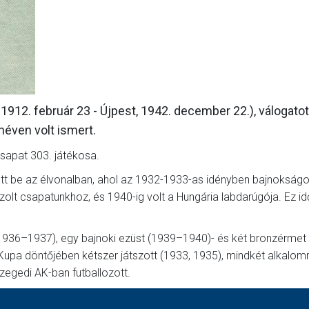
GALÉRIA
SZURKOLÓI ÉLMÉNYEK
AKKREDITÁCIÓ
1912. február 23 - Újpest, 1942. december 22.), válogatot
néven volt ismert.
csapat 303. játékosa.
t be az élvonalban, ahol az 1932-1933-as idényben bajnokságot
azolt csapatunkhoz, és 1940-ig volt a Hungária labdarúgója. Ez id
 játszott, és 3 gólt lőtt.
 1936–1937), egy bajnoki ezüst (1939–1940)- és két bronzérmet
upa döntőjében kétszer játszott (1933, 1935), mindkét alkalom
zegedi AK-ban futballozott.