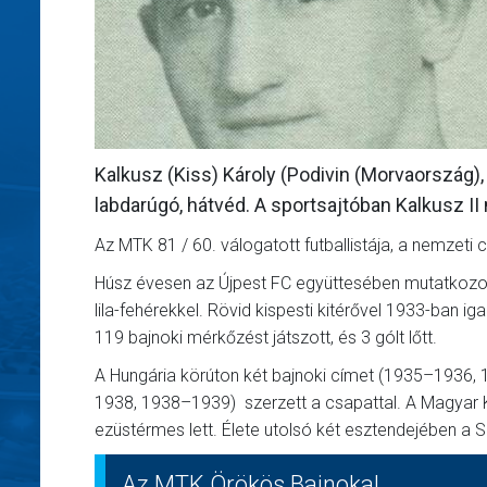
Kalkusz (Kiss) Károly (Podivin (Morvaország), 
labdarúgó, hátvéd. A sportsajtóban Kalkusz II 
Az MTK 81 / 60. válogatott futballistája, a nemzeti 
Húsz évesen az Újpest FC együttesében mutatkozot
lila-fehérekkel. Rövid kispesti kitérővel 1933-ban ig
119 bajnoki mérkőzést
A Hungária körúton két bajnoki címet (1935–1936,
1938, 1938–1939) szerzett a csapattal. A Magyar K
ezüstérmes lett. Élete utolsó két esztendejében a S
Az MTK Örökös Bajnoka!