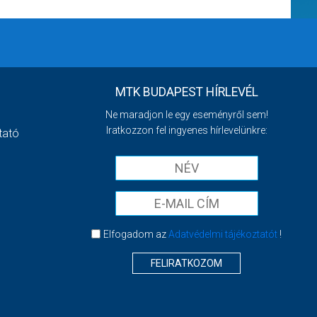
MTK BUDAPEST HÍRLEVÉL
Ne maradjon le egy eseményről sem!
Iratkozzon fel ingyenes hírlevelünkre:
tató
Elfogadom az
Adatvédelmi tájékoztatót
!
FELIRATKOZOM