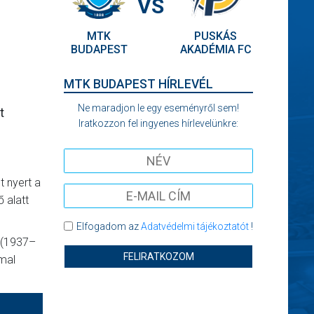
VS
MTK
PUSKÁS
BUDAPEST
AKADÉMIA FC
MTK BUDAPEST HÍRLEVÉL
Ne maradjon le egy eseményről sem!
t
Iratkozzon fel ingyenes hírlevelünkre:
 nyert a
ő alatt
Elfogadom az
Adatvédelmi tájékoztatót
!
 (1937–
FELIRATKOZOM
mal