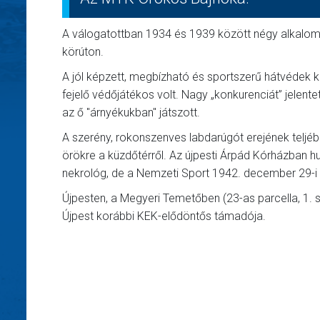
A válogatottban 1934 és 1939 között négy alkalomm
körúton.
A jól képzett, megbízható és sportszerű hátvédek k
fejelő védőjátékos volt. Nagy „konkurenciát” jelent
az ő "árnyékukban" játszott.
A szerény, rokonszenves labdarúgót erejének teljé
örökre a küzdőtérről. Az újpesti Árpád Kórházban 
nekrológ, de a Nemzeti Sport 1942. december 29-i
Újpesten, a Megyeri Temetőben (23-as parcella, 1. s
Újpest korábbi KEK-elődöntős támadója.