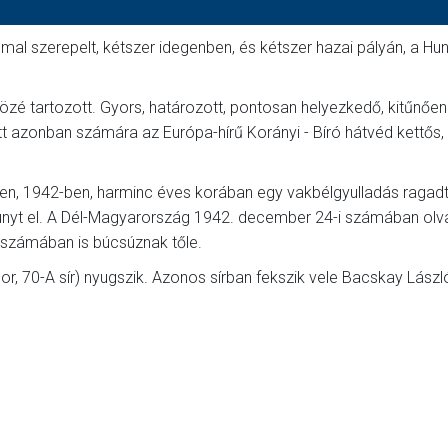
al szerepelt, kétszer idegenben, és kétszer hazai pályán, a Hun
özé tartozott. Gyors, határozott, pontosan helyezkedő, kitűnően
ett azonban számára az Európa-hírű Korányi - Bíró hátvéd kettős,
ben, 1942-ben, harminc éves korában egy vakbélgyulladás ragadt
hunyt el. A Dél-Magyarország 1942. december 24-i számában ol
 számában is búcsúznak tőle.
or, 70-A sír) nyugszik. Azonos sírban fekszik vele Bacskay Lászl