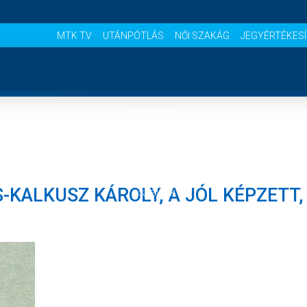
MTK TV
UTÁNPÓTLÁS
NŐI SZAKÁG
JEGYÉRTÉKES
NYITÓLAP
HÍREK
-KALKUSZ KÁROLY, A JÓL KÉPZETT,
CSAPATOK
MÉRKŐZÉSEK
KLUB