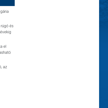
gária
 rúgó és
 évekig
a el
vasható
ó, az