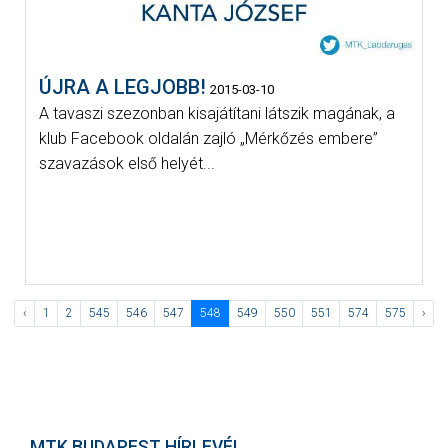
ÚJRA A LEGJOBB!
2015-03-10
A tavaszi szezonban kisajátítani látszik magának, a
klub Facebook oldalán zajló „Mérkőzés embere”
szavazások első helyét...
‹
1
2
545
546
547
548
549
550
551
574
575
›
MTK BUDAPEST HÍRLEVÉL