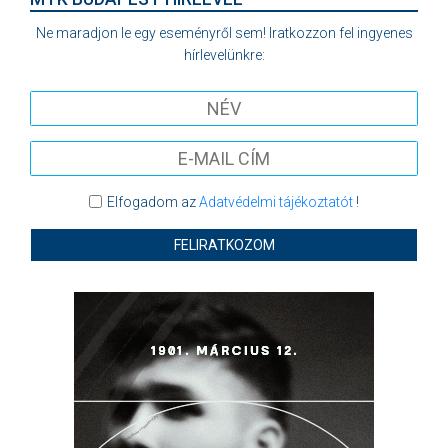
Ne maradjon le egy eseményről sem! Iratkozzon fel ingyenes
hírlevelünkre:
Elfogadom az
Adatvédelmi tájékoztatót
!
FELIRATKOZOM