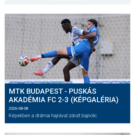
MÉRKŐZÉSEK
KLUB
GALÉRIA
SZURKOLÓI ÉLMÉNYEK
AKKREDITÁCIÓ
MTK BUDAPEST - PUSKÁS
AKADÉMIA FC 2-3 (KÉPGALÉRIA)
2026-08-08
Képekben a drámai hajrával zárult bajnoki.