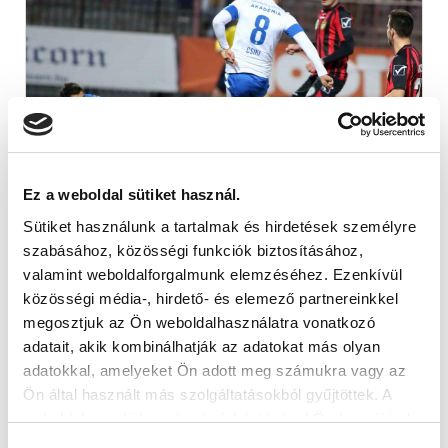
Ez a weboldal sütiket használ.
Sütiket használunk a tartalmak és hirdetések személyre
CSIKI NORBERT ÚJRAÉPÍTENÉ
szabásához, közösségi funkciók biztosításához,
ÖNMAGÁT (VIDEÓ)
valamint weboldalforgalmunk elemzéséhez. Ezenkívül
2015-03-13
közösségi média-, hirdető- és elemező partnereinkkel
A hétvégi Budapest Honvéd – MTK Budapest
megosztjuk az Ön weboldalhasználatra vonatkozó
mérkőzésen a második vendég találatot Csiki
adatait, akik kombinálhatják az adatokat más olyan
Norbert szerezte, akinek ez volt a...
adatokkal, amelyeket Ön adott meg számukra vagy az
Ön által használt más szolgáltatásokból gyűjtöttek. A
weboldalon való böngészés folytatásával Ön hozzájárul a
sütik használatához.