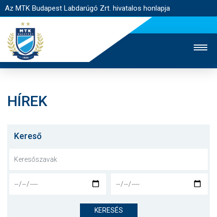
Az MTK Budapest Labdarúgó Zrt. hivatalos honlapja
HÍREK
MTK TV
UTÁNPÓTLÁS
NŐI SZAKÁG
JEGYÉRTÉKESÍTÉS
WEBSHOP
STADION
Kereső
EGYESÜLET
KAPCSOLAT
NYITÓLAP
HÍREK
KERESÉS
CSAPATOK