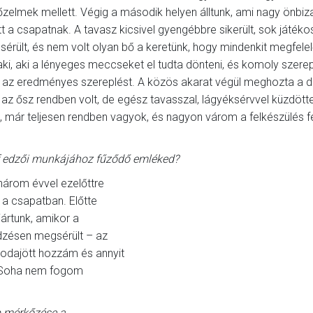
őzelmek mellett. Végig a második helyen álltunk, ami nagy önbiz
t a csapatnak. A tavasz kicsivel gyengébbre sikerült, sok játéko
érült, és nem volt olyan bő a keretünk, hogy mindenkit megfele
aki, aki a lényeges meccseket el tudta dönteni, és komoly szerep
te az eredményes szereplést. A közös akarat végül meghozta a 
az ősz rendben volt, de egész tavasszal, lágyéksérvvel küzdött
, már teljesen rendben vagyok, és nagyon várom a felkészülés fe
f edzői munkájához fűződő emléked?
három évvel ezelőttre
a csapatban. Előtte
jártunk, amikor a
dzésen megsérült – az
g odajött hozzám és annyit
". Soha nem fogom
b mérkőzése a