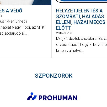
ES A VÉDŐ
HELYZETJELENTÉS A
SZOMBATI, HALADÁS
14
us 14-én ünnepli
ELLENI, HAZAI MECCS
snapját Nagy Tibor, az MTK
ELŐTT
t labdarúgója!...
2015-05-19
Megkérdeztük a szakmai és a
orvosi stábot, hogy ki bevethe
ki nem, a hétvé...
SZPONZOROK