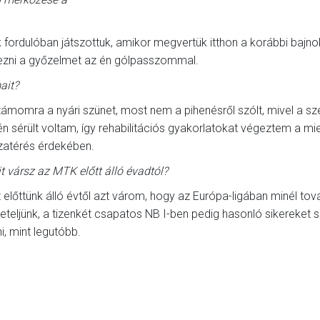
rdulóban játszottuk, amikor megvertük itthon a korábbi bajno
rezni a győzelmet az én gólpasszommal.
ait?
ámomra a nyári szünet, most nem a pihenésről szólt, mivel a s
n sérült voltam, így rehabilitációs gyakorlatokat végeztem a mi
zatérés érdekében.
t vársz az MTK előtt álló évadtól?
 előttünk álló évtől azt várom, hogy az Európa-ligában minél to
teljünk, a tizenkét csapatos NB I-ben pedig hasonló sikereket 
ni, mint legutóbb.