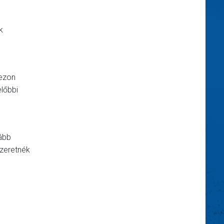
k
zezon
előbbi
vább
szeretnék