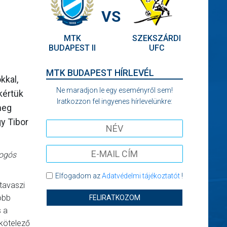
VS
MTK
SZEKSZÁRDI
BUDAPEST II
UFC
MTK BUDAPEST HÍRLEVÉL
kkal,
Ne maradjon le egy eseményről sem!
kértük
Iratkozzon fel ingyenes hírlevelünkre:
meg
gy Tibor
bogós
Elfogadom az
Adatvédelmi tájékoztatót
!
 tavaszi
obb
FELIRATKOZOM
s a
„kötelező