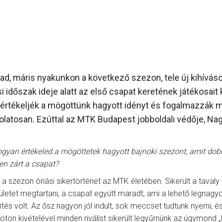
GALÉRIA
SZURKOLÓI ÉLMÉNYEK
AKKREDITÁCIÓ
ad, máris nyakunkon a következő szezon, tele új kihíváso
 időszak ideje alatt az első csapat keretének játékosait 
 értékeljék a mögöttünk hagyott idényt és fogalmazzák 
csolatosan. Ezúttal az MTK Budapest jobboldali védője, Na
gyan értékeled a mögöttetek hagyott bajnoki szezont, amit do
en zárt a csapat?
 a szezon óriási sikertörténet az MTK életében. Sikerült a tavaly
ületet megtartani, a csapat együtt maradt, ami a lehető legnagy
ítés volt. Az ősz nagyon jól indult, sok meccset tudtunk nyerni, é
oton kivételével minden riválist sikerült legyűrnünk az úgymond 