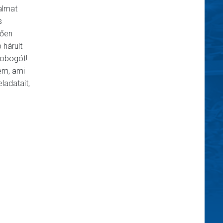
almat
s
lően
 hárult
dobogót!
em, ami
ladatait,