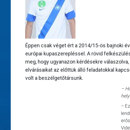
Éppen csak véget ért a 2014/15-ös bajnoki év
európai kupaszerepléssel. A rövid felkészülési
meg, hogy ugyanazon kérdésekre válaszolva,
elvárásaikat az előttük álló feladatokkal kap
volt a beszélgetőtársunk.
– Ho
hely
– Ez
lend
erős
Vide