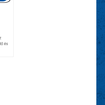
z
tő és