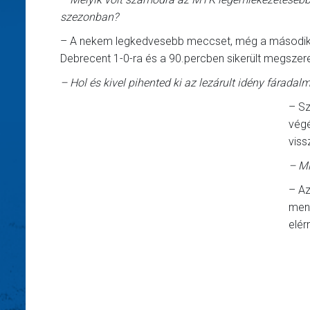
szezonban?
– A nekem legkedvesebb meccset, még a második fo
Debrecent 1-0-ra és a 90.percben sikerült megsze
– Hol és kivel pihented ki az lezárult idény fáradalm
– Sz
végé
viss
– Mi
– Az
mene
elér