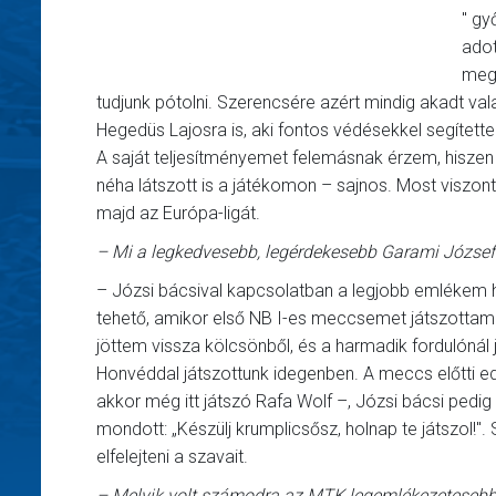
" gy
adot
megs
tudjunk pótolni. Szerencsére azért mindig akadt val
Hegedüs Lajosra is, aki fontos védésekkel segítet
A saját teljesítményemet felemásnak érzem, hiszen 
néha látszott is a játékomon – sajnos. Most viszont
majd az Európa-ligát.
– Mi a legkedvesebb, legérdekesebb Garami Józse
– Józsi bácsival kapcsolatban a legjobb emlékem 
tehető, amikor első NB I-es meccsemet játszottam 
jöttem vissza kölcsönből, és a harmadik fordulónál 
Honvéddal játszottunk idegenben. A meccs előtti e
akkor még itt játszó Rafa Wolf –, Józsi bácsi pedi
mondott: „Készülj krumplicsősz, holnap te játszol!
elfelejteni a szavait.
– Melyik volt számodra az MTK legemlékezeteseb