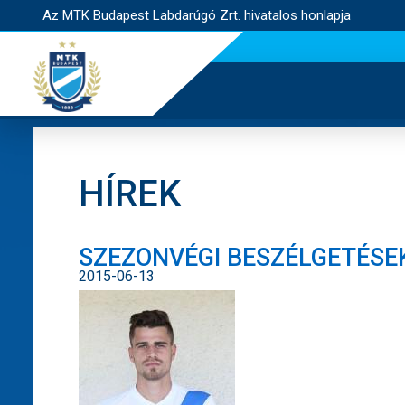
Az MTK Budapest Labdarúgó Zrt. hivatalos honlapja
HÍREK
SZEZONVÉGI BESZÉLGETÉSEK 
2015-06-13