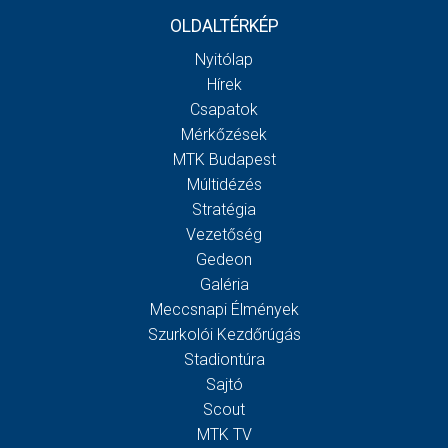
OLDALTÉRKÉP
Nyitólap
Hírek
Csapatok
Mérkőzések
MTK Budapest
Múltidézés
Stratégia
Vezetőség
Gedeon
Galéria
Meccsnapi Élmények
Szurkolói Kezdőrúgás
Stadiontúra
Sajtó
Scout
MTK TV