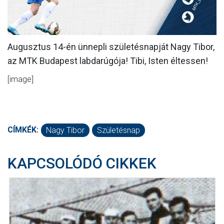
MÉRKŐZÉSEK
KLUB
Augusztus 14-én ünnepli születésnapját Nagy Tibor,
GALÉRIA
az MTK Budapest labdarúgója! Tibi, Isten éltessen!
SZURKOLÓI ÉLMÉNYEK
[image]
AKKREDITÁCIÓ
CÍMKÉK:
Nagy Tibor
Születésnap
KAPCSOLÓDÓ CIKKEK