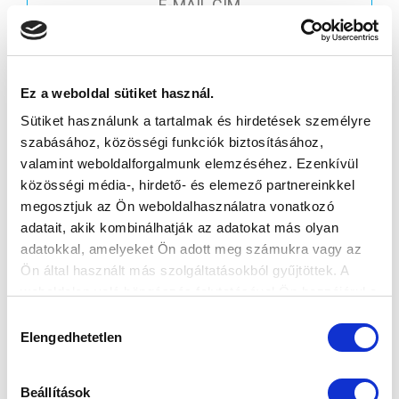
Elfogadom az
Adatvédelmi tájékoztatót
!
FELIRATKOZOM
Ez a weboldal sütiket használ.
Sütiket használunk a tartalmak és hirdetések személyre
szabásához, közösségi funkciók biztosításához,
SZPONZOROK
valamint weboldalforgalmunk elemzéséhez. Ezenkívül
közösségi média-, hirdető- és elemező partnereinkkel
megosztjuk az Ön weboldalhasználatra vonatkozó
adatait, akik kombinálhatják az adatokat más olyan
adatokkal, amelyeket Ön adott meg számukra vagy az
Ön által használt más szolgáltatásokból gyűjtöttek. A
weboldalon való böngészés folytatásával Ön hozzájárul a
sütik használatához.
Hozzájárulás
Elengedhetetlen
kiválasztása
Beállítások