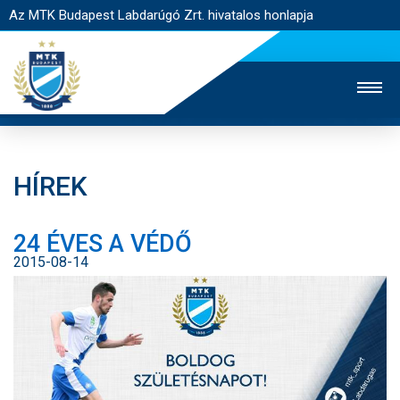
Az MTK Budapest Labdarúgó Zrt. hivatalos honlapja
HÍREK
MTK TV
UTÁNPÓTLÁS
NŐI SZAKÁG
24 ÉVES A VÉDŐ
JEGYÉRTÉKESÍTÉS
WEBSHOP
STADION
2015-08-14
EGYESÜLET
KAPCSOLAT
NYITÓLAP
HÍREK
CSAPATOK