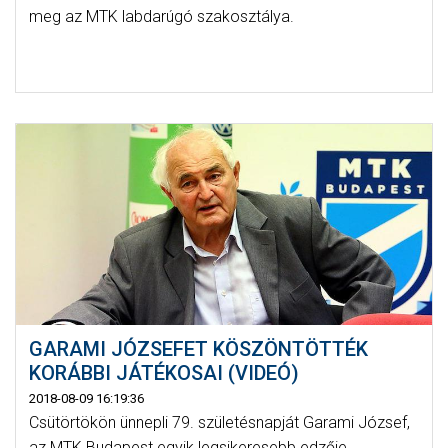
meg az MTK labdarúgó szakosztálya.
GARAMI JÓZSEFET KÖSZÖNTÖTTÉK
KORÁBBI JÁTÉKOSAI (VIDEÓ)
2018-08-09 16:19:36
Csütörtökön ünnepli 79. születésnapját Garami József,
az MTK Budapest egyik legsikeresebb edzője.