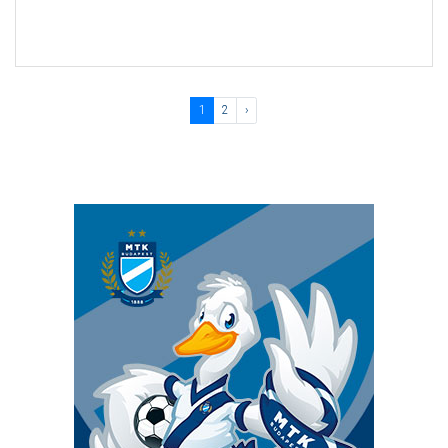
1
2
›