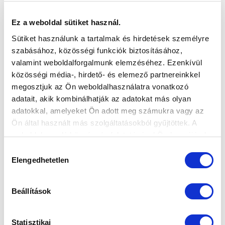
Ez a weboldal sütiket használ.
Sütiket használunk a tartalmak és hirdetések személyre
szabásához, közösségi funkciók biztosításához,
valamint weboldalforgalmunk elemzéséhez. Ezenkívül
közösségi média-, hirdető- és elemező partnereinkkel
megosztjuk az Ön weboldalhasználatra vonatkozó
adatait, akik kombinálhatják az adatokat más olyan
adatokkal, amelyeket Ön adott meg számukra vagy az
Ön által használt más szolgáltatásokból gyűjtöttek. A
weboldalon való böngészés folytatásával Ön hozzájárul a
sütik használatához.
Hozzájárulás
Elengedhetetlen
kiválasztása
Beállítások
Statisztikai