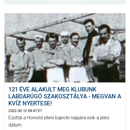
MÉRKŐZÉSEK
KLUB
GALÉRIA
SZURKOLÓI ÉLMÉNYEK
AKKREDITÁCIÓ
121 ÉVE ALAKULT MEG KLUBUNK
LABDARÚGÓ SZAKOSZTÁLYA - MEGVAN A
KVÍZ NYERTESE!
2022-03-12 09:47:37
Ezúttal a Honvéd elleni bajnoki napjára esik a jeles
dátum.