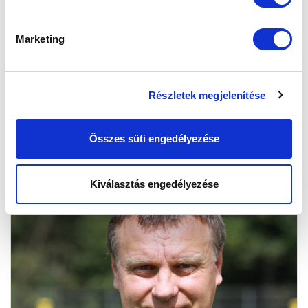
115 ÉVES A LABDARÚGÓ-SZAKOSZTÁLY
2016-03-12 21:33:55
Marketing
Március 12-én - a Haladás elleni győzelemmel -
ünnepeltük a születésnapunkat.
Részletek megjelenítése
Összes süti engedélyezése
Kiválasztás engedélyezése