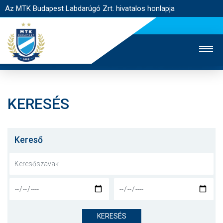
Az MTK Budapest Labdarúgó Zrt. hivatalos honlapja
KERESÉS
MTK TV
UTÁNPÓTLÁS
NŐI SZAKÁG
JEGYÉRTÉKESÍTÉS
WEBSHOP
STADION
Kereső
EGYESÜLET
KAPCSOLAT
NYITÓLAP
HÍREK
KERESÉS
CSAPATOK