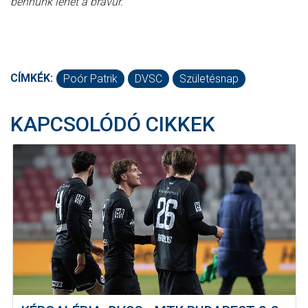
bennünk lehet a bravúr.
CÍMKÉK:
Poór Patrik
DVSC
Születésnap
KAPCSOLÓDÓ CIKKEK