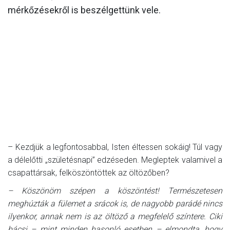
mérkőzésekről is beszélgettünk vele.
– Kezdjük a legfontosabbal, Isten éltessen sokáig! Túl vagy
a délelőtti „születésnapi” edzéseden. Megleptek valamivel a
csapattársak, felköszöntöttek az öltözőben?
– Köszönöm szépen a köszöntést! Természetesen
meghúzták a fülemet a srácok is, de nagyobb parádé nincs
ilyenkor, annak nem is az öltöző a megfelelő színtere. Ciki
bácsi – mint minden hasonló esetben – elmondta, hogy