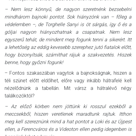
– Nem lesz könnyű, de nagyon szeretnénk bezsebelni
mindhárom bajnoki pontot. Sok hiányzónk van – főleg a
védelemben –, de Torghelle Sanyi is öt sárgás, így ő és a
góljai nagyon hiányozhatnak a csapatnak. Nem lesz
egyszerű tehát, de mindent meg fogunk tenni a sikerért. Itt
a lehetőség az eddig kevesebb szerephez jutó fiatalok előtt,
hogy bizonyítsák, számíthat rájuk a szakvezetés. Hiszek
benne, hogy győzni fogunk!
– Fontos szakaszában vagytok a bajnokságnak, hiszen a
téli szünet előtt eldőlhet, előre vagy inkább hátrafelé kell
nézelődnünk a tabellán. Mit vársz a hátralévő négy
találkozóktól?
– Az előző körben nem jöttünk ki rosszul ezekből a
meccsekből, hiszen veretlenek maradtunk rajtuk. Itthon
meg kell szereznünk mind a hat pontot a Loki és az Újpest
ellen, a Ferencváros és a Videoton ellen pedig idegenben is