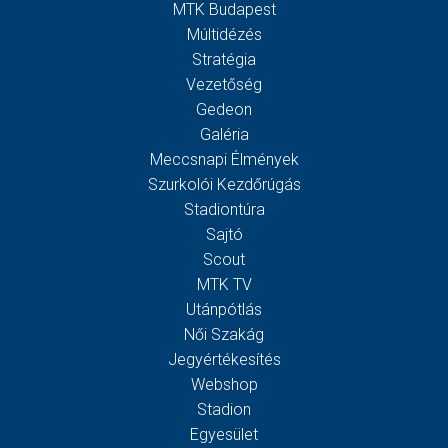
MTK Budapest
Múltidézés
Stratégia
Vezetőség
Gedeon
Galéria
Meccsnapi Élmények
Szurkolói Kezdőrúgás
Stadiontúra
Sajtó
Scout
MTK TV
Utánpótlás
Női Szakág
Jegyértékesítés
Webshop
Stadion
Egyesület