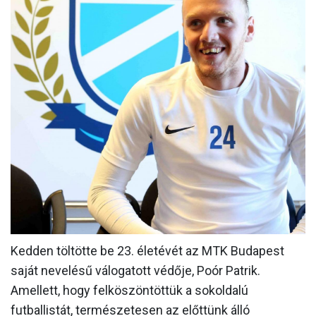
MÉRKŐZÉSEK
KLUB
GALÉRIA
SZURKOLÓI ÉLMÉNYEK
AKKREDITÁCIÓ
Kedden töltötte be 23. életévét az MTK Budapest
saját nevelésű válogatott védője, Poór Patrik.
Amellett, hogy felköszöntöttük a sokoldalú
futballistát, természetesen az előttünk álló