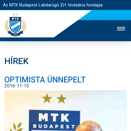
Az MTK Budapest Labdarúgó Zrt. hivatalos honlapja
HÍREK
MTK TV
UTÁNPÓTLÁS
NŐI SZAKÁG
OPTIMISTA ÜNNEPELT
JEGYÉRTÉKESÍTÉS
WEBSHOP
STADION
2016-11-15
EGYESÜLET
KAPCSOLAT
NYITÓLAP
HÍREK
CSAPATOK