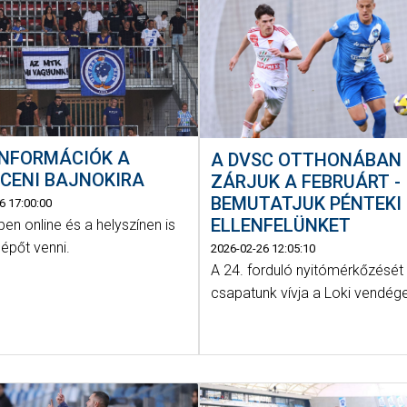
INFORMÁCIÓK A
A DVSC OTTHONÁBAN
CENI BAJNOKIRA
ZÁRJUK A FEBRUÁRT -
BEMUTATJUK PÉNTEKI
6 17:00:00
ELLENFELÜNKET
ben online és a helyszínen is
lépőt venni.
2026-02-26 12:05:10
A 24. forduló nyitómérkőzését
csapatunk vívja a Loki vendég