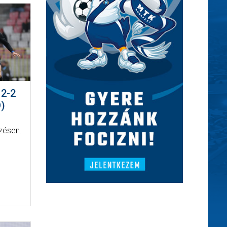
2-2
)
őzésen.