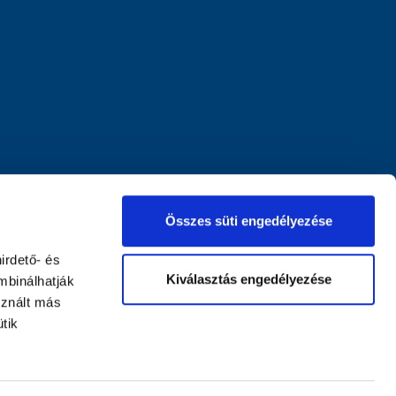
Összes süti engedélyezése
irdető- és
Kiválasztás engedélyezése
mbinálhatják
sznált más
tik