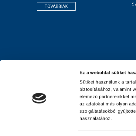
S
TOVÁBBIAK
Ez a weboldal sütiket has
Sütiket használunk a tart
biztosításához, valamint 
elemező partnereinkkel me
az adatokat más olyan ad
szolgáltatásokból gyűjtött
használatához.