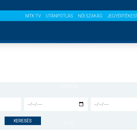
MTK TV
UTÁNPÓTLÁS
NŐI SZAKÁG
JEGYÉRTÉKES
NYITÓLAP
HÍREK
CSAPATOK
MÉRKŐZÉSEK
KERESÉS
KLUB