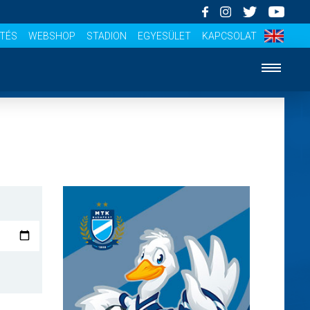
ÍTÉS
WEBSHOP
STADION
EGYESÜLET
KAPCSOLAT