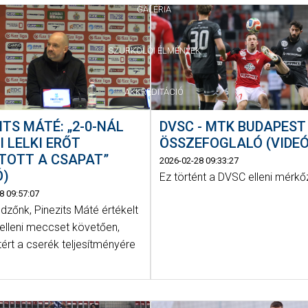
GALÉRIA
SZURKOLÓI ÉLMÉNYEK
AKKREDITÁCIÓ
ITS MÁTÉ: „2-0-NÁL
DVSC - MTK BUDAPEST 
I LELKI ERŐT
ÖSSZEFOGLALÓ (VIDEÓ
TOTT A CSAPAT”
2026-02-28 09:33:27
Ó)
Ez történt a DVSC elleni mérk
8 09:57:07
dzőnk, Pinezits Máté értékelt
elleni meccset követően,
kitért a cserék teljesítményére