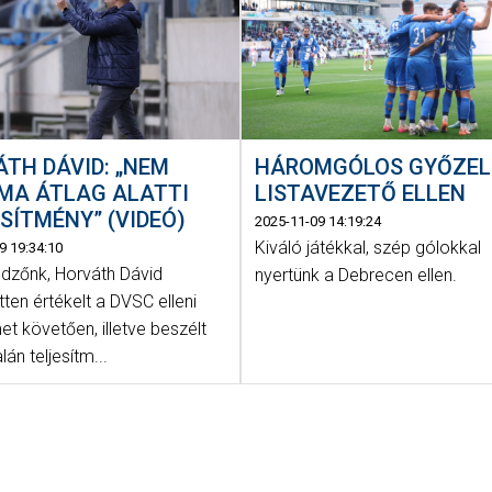
HÁROMGÓLOS GYŐZEL
TH DÁVID: „NEM
LISTAVEZETŐ ELLEN
MA ÁTLAG ALATTI
SÍTMÉNY” (VIDEÓ)
2025-11-09 14:19:24
Kiváló játékkal, szép gólokkal
9 19:34:10
dzőnk, Horváth Dávid
nyertünk a Debrecen ellen.
ten értékelt a DVSC elleni
t követően, illetve beszélt
lán teljesítm...