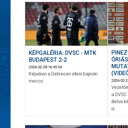
PINEZ
KÉPGALÉRIA: DVSC - MTK
ÓRIÁS
BUDAPEST 2-2
MUTA
2026-02-28 16:45:54
(VIDE
Képeken a Debrecen elleni bajnoki
meccs.
2026-02-2
Vezetőe
a DVSC 
illetve 
is.