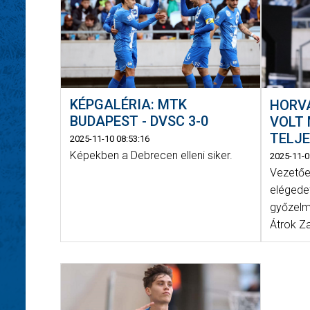
KÉPGALÉRIA: MTK
HORVÁ
BUDAPEST - DVSC 3-0
VOLT 
TELJE
2025-11-10 08:53:16
Képekben a Debrecen elleni siker.
2025-11-0
Vezetőe
elégedet
győzelme
Átrok Za