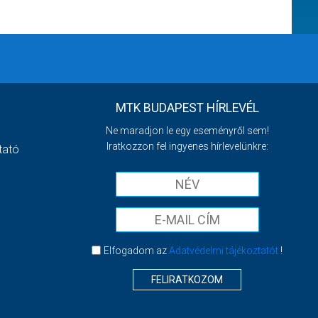
MTK BUDAPEST HÍRLEVÉL
Ne maradjon le egy eseményről sem!
Iratkozzon fel ingyenes hírlevelünkre:
tató
Elfogadom az
Adatvédelmi tájékoztatót
!
FELIRATKOZOM