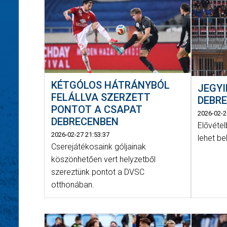
KÉTGÓLOS HÁTRÁNYBÓL
JEGY
FELÁLLVA SZERZETT
DEBRE
PONTOT A CSAPAT
2026-02-2
DEBRECENBEN
Elővétel
2026-02-27 21:53:37
lehet be
Cserejátékosaink góljainak
köszönhetően vert helyzetből
szereztünk pontot a DVSC
otthonában.