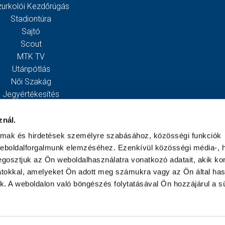
zurkolói Kezdőrúgás
Stadiontúra
Sajtó
Scout
MTK TV
Utánpótlás
Női Szakág
Jegyértékesítés
Webshop
Stadion
znál.
Egyesület
almak és hirdetések személyre szabásához, közösségi funkciók
Kapcsolat
weboldalforgalmunk elemzéséhez. Ezenkívül közösségi média-, h
gosztjuk az Ön weboldalhasználatra vonatkozó adatait, akik ko
atokkal, amelyeket Ön adott meg számukra vagy az Ön által ha
ek. A weboldalon való böngészés folytatásával Ön hozzájárul a sü