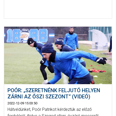
POÓR: „SZERETNÉNK FELJUTÓ HELYEN
ZÁRNI AZ ŐSZI SZEZONT” (VIDEÓ)
2022-12-09 15:03:50
Hátvédünket, Poór Patrikot kérdeztük az előző
fordulóról, illetve a Szeged elleni, évzáró meccsről.