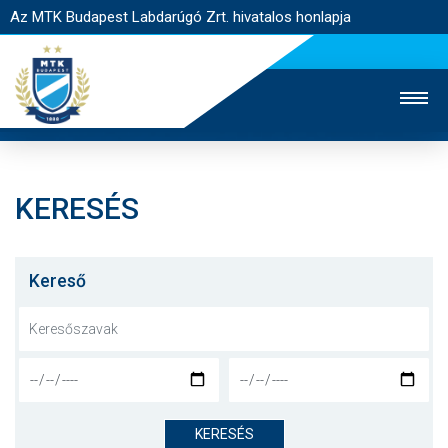
Az MTK Budapest Labdarúgó Zrt. hivatalos honlapja
KERESÉS
MTK TV
UTÁNPÓTLÁS
NŐI SZAKÁG
JEGYÉRTÉKESÍTÉS
WEBSHOP
STADION
Kereső
EGYESÜLET
KAPCSOLAT
NYITÓLAP
HÍREK
KERESÉS
CSAPATOK