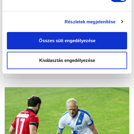
POÓR PATRIK ÉS VADNAI DÁNIEL
Részletek megjelenítése
VENDÉGESKEDETT A REGGELI STARTBAN
(VIDEÓ)
Összes süti engedélyezése
2017-04-18 09:12:51
Az MTK Budapest két játékosa Szombathy Pál
kérdéseire válaszolt a Digi Sport reggeli műsorában.
Kiválasztás engedélyezése