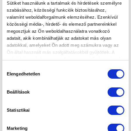
Sütiket használunk a tartalmak és hirdetések személyre
szabásához, közösségi funkciók biztosításához,
MINDEN FEJBEN DŐL EL
valamint weboldalforgalmunk elemzéséhez. Ezenkívül
2017-05-11 17:45:00
közösségi média-, hirdető- és elemező partnereinkkel
Balul sikerült Örökrangadó után, a kiesés szempontjából
megosztjuk az Ön weboldalhasználatra vonatkozó
veszélyes helyzetből fordul rá a közvetlen bajnoki
adatait, akik kombinálhatják az adatokat más olyan
hajrára az MT...
adatokkal, amelyeket Ön adott meg számukra vagy az
Ön által használt más szolgáltatásokból gyűjtöttek. A
weboldalon való böngészés folytatásával Ön hozzájárul a
sütik használatához.
Hozzájárulás
Elengedhetetlen
kiválasztása
Beállítások
Statisztikai
Marketing