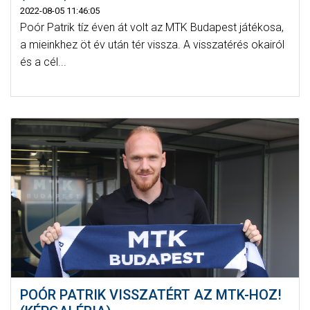
2022-08-05 11:46:05
Poór Patrik tíz éven át volt az MTK Budapest játékosa,
a mieinkhez öt év után tér vissza. A visszatérés okairól
és a cél...
POÓR PATRIK VISSZATÉRT AZ MTK-HOZ!