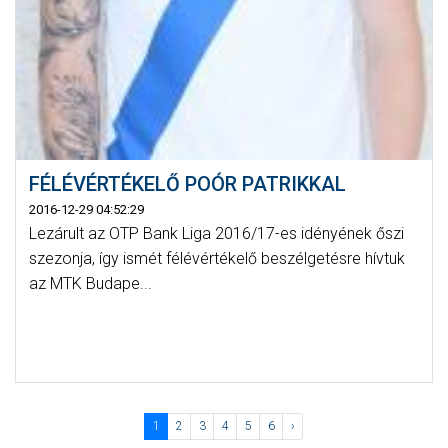
FÉLÉVÉRTÉKELŐ POÓR PATRIKKAL
2016-12-29 04:52:29
Lezárult az OTP Bank Liga 2016/17-es idényének őszi
szezonja, így ismét félévértékelő beszélgetésre hívtuk
az MTK Budape...
1
2
3
4
5
6
›