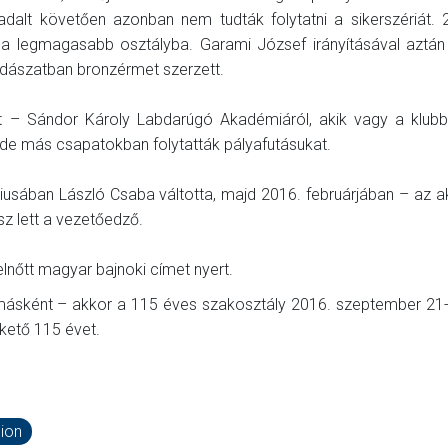
adalt követően azonban nem tudták folytatni a sikerszériát.
t a legmagasabb osztályba. Garami József irányításával aztán
adászatban bronzérmet szerzett.
ott – Sándor Károly Labdarúgó Akadémiáról, akik vagy a klub
de más csapatokban folytatták pályafutásukat.
niusában László Csaba váltotta, majd 2016. februárjában – az 
sz lett a vezetőedző.
lnőtt magyar bajnoki címet nyert.
e másként – akkor a 115 éves szakosztály 2016. szeptember 21-
kető 115 évet.
dion