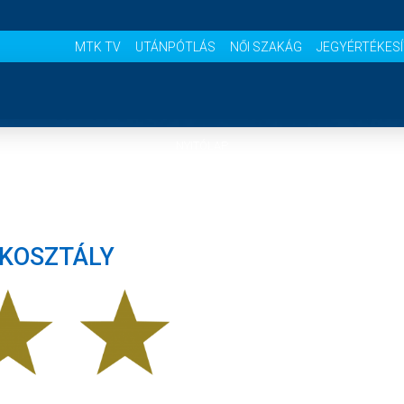
MTK TV
UTÁNPÓTLÁS
NŐI SZAKÁG
JEGYÉRTÉKES
NYITÓLAP
HÍREK
AKOSZTÁLY
CSAPATOK
MÉRKŐZÉSEK
KLUB