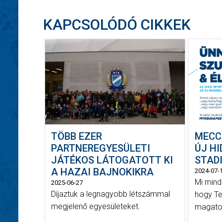
KAPCSOLÓDÓ CIKKEK
TÖBB EZER
MECC
PARTNEREGYESÜLETI
ÚJ H
JÁTÉKOS LÁTOGATOTT KI
STAD
A HAZAI BAJNOKIKRA
2024-07-
Mi mind
2025-06-27
Díjaztuk a legnagyobb létszámmal
hogy Te
megjelenő egyesületeket.
magatok