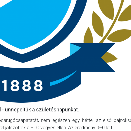
 - ünnepeltük a születésnapunkat.
darúgócsapatatát, nem egészen egy héttel az első bajnokság
l játszották a BTC vegyes ellen. Az eredmény 0–0 lett.