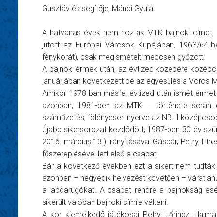
Gusztáv és segítője, Mándi Gyula.
A hatvanas évek nem hoztak MTK bajnoki címet, 
jutott az Európai Városok Kupájában, 1963/64-be
fénykorát), csak megismételt meccsen győzött.
A bajnoki érmek után, az évtized közepére középc
januárjában következett be az egyesülés a Vörös M
Amikor 1978-ban másfél évtized után ismét érmet 
azonban, 1981-ben az MTK – története során el
száműzetés, fölényesen nyerve az NB II középcsopor
Újabb sikersorozat kezdődött; 1987-ben 30 év szü
2016. március 13.) irányításával Gáspár, Petry, Hír
főszereplésével lett első a csapat.
Bár a következő években ezt a sikert nem tudták 
azonban – negyedik helyezést követően – váratlanul
a labdarúgókat. A csapat rendre a bajnokság esé
sikerült valóban bajnoki címre váltani.
A kor kiemelkedő játékosai Petry, Lőrincz, Halma