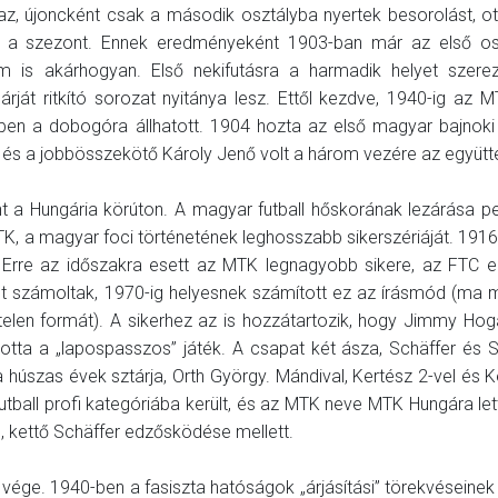
az, újoncként csak a második osztályba nyertek besorolást, ot
ta a szezont. Ennek eredményeként 1903-ban már az első os
m is akárhogyan. Első nekifutásra a harmadik helyet szere
rját ritkító sorozat nyitánya lesz. Ettől kezdve, 1940-ig az 
ben a dobogóra állhatott. 1904 hozta az első magyar bajnoki
 és a jobbösszekötő Károly Jenő volt a három vezére az együtt
t a Hungária körúton. A magyar futball hőskorának lezárása pe
TK, a magyar foci történetének leghosszabb sikerszériáját. 191
 Erre az időszakra esett az MTK legnagyobb sikere, az FTC el
 számoltak, 1970-ig helyesnek számított ez az írásmód (ma 
ytelen formát). A sikerhez az is hozzátartozik, hogy Jimmy Hog
áltotta a „lapospasszos” játék. A csapat két ásza, Schäffer és 
 a húszas évek sztárja, Orth György. Mándival, Kertész 2-vel és K
utball profi kategóriába került, és az MTK neve MTK Hungára le
, kettő Schäffer edzősködése mellett.
 vége. 1940-ben a fasiszta hatóságok „árjásítási” törekvéseinek