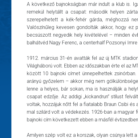
A következő bajnokságban már indult a klub is. Ig
remekül helytállt a csapat: második helyen zár
szerepelhetett a kék-fehér gárda, méghozzá ne
Valószínűleg kevesen gondolták akkor, hogy ez pá
becsúszott negyedik hely kivételével – minden év
balhátvéd Nagy Ferenc, a centerhalf Pozsonyi Imre
1912. március 31-én avatták fel az új MTK stadion
Világháború volt. Ebben az időszakban érte el az M
között 10 bajnoki címet ünnepelhettek zsinórban.
arányú győzelem – akkor még nem gólkülönbséget
lenne a helyes, bár sokan, ma is használják a hel
csapat edzője. Az addigi „kickandrun” stílust felv
voltak, hozzájuk nőtt fel a fiatalabb Braun Csibi és
mal szilárd volt a védekezés. 1926-ban a magyar f
bajnoki cím következett ebben a másfél évtizedben
Amilyen szép volt ez a korszak, olyan csúnya lett a