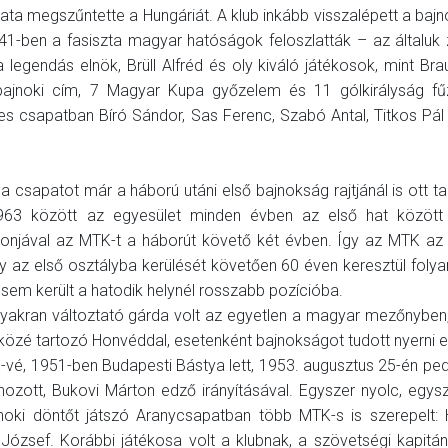
ozata megszűntette a Hungáriát. A klub inkább visszalépett a bajn
-ben a fasiszta magyar hatóságok feloszlatták – az általuk 
a legendás elnök, Brüll Alfréd és oly kiváló játékosok, mint Brau
bajnoki cím, 7 Magyar Kupa győzelem és 11 gólkirályság fű
es csapatban Bíró Sándor, Sas Ferenc, Szabó Antal, Titkos Pál
a csapatot már a háború utáni első bajnokság rajtjánál is ott tal
963 között az egyesület minden évben az első hat között 
ionjával az MTK-t a háborút követő két évben. Így az MTK az
 az első osztályba kerülését követően 60 éven keresztül fol
sem került a hatodik helynél rosszabb pozícióba.
 gyakran változtató gárda volt az egyetlen a magyar mezőnyben
i közé tartozó Honvéddal, esetenként bajnokságot tudott nyerni e
E-vé, 1951-ben Budapesti Bástya lett, 1953. augusztus 25-én pe
zott, Bukovi Márton edző irányításával. Egyszer nyolc, egys
noki döntőt játszó Aranycsapatban több MTK-s is szerepelt: 
 József. Korábbi játékosa volt a klubnak, a szövetségi kapitá