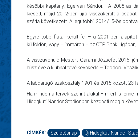
későbbi kapitány, Egervári Sándor. A 2008-as di
kiesett, majd 2012-ben újra visszakerült a csapa
széria következett. A legutóbbi, 2014/15-ös pontv
Egyre több fiatal került fel – a 2001-ben alapít
külföldön, vagy – immáron – az OTP Bank Ligában, 
A visszavonuló Mestert, Garami Józsefet 2015. jú
húsz éve a klubnál tevélkeynkedő – Teodoru Vaszili
A labdarúgó-szakosztály 1901 és 2015 között 23 fe
Ha minden a tervek szerint alakul – miért is lenn
Hidegkuti Nándor Stadionban kezdheti meg a követ
CÍMKÉK:
Születésnap
Új Hidegkuti Nándor Sta