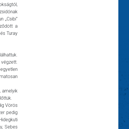
okságtól,
zsidónak
n „Csibi”
ződött a
 és Turay
álhattuk.
végzett.
 egyetlen
yamatosan
, amelyik
lőttük.
dig Vörös
zer pedig
Hidegkuti
ny, Sebes