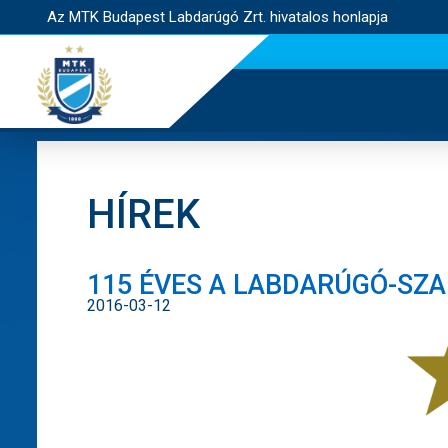
Az MTK Budapest Labdarúgó Zrt. hivatalos honlapja
HÍREK
115 ÉVES A LABDARÚGÓ-SZ
2016-03-12