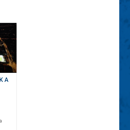
K A
a