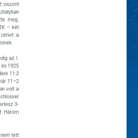
t viszont
ztályban
zte meg.
MTK – két
 címet: a
esnek.
dig az I.
6 és 1925
leni 11:2
már 11–2
an volt a
Schlosser
ertész 3-
tt. Három
 nem tett