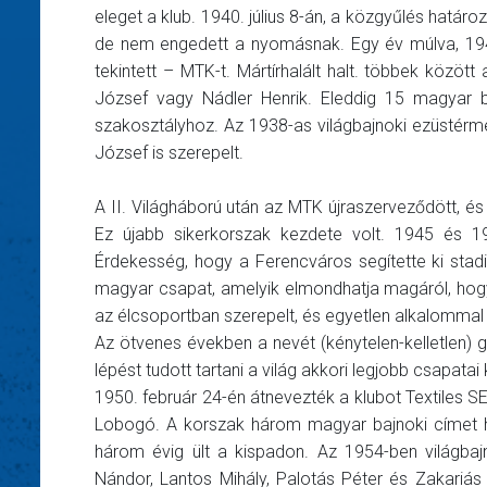
eleget a klub. 1940. július 8-án, a közgyűlés határ
de nem engedett a nyomásnak. Egy év múlva, 1941
tekintett – MTK-t. Mártírhalált halt. többek között 
József vagy Nádler Henrik. Eleddig 15 magyar 
szakosztályhoz. Az 1938-as világbajnoki ezüstérm
József is szerepelt.
A II. Világháború után az MTK újraszerveződött, és 
Ez újabb sikerkorszak kezdete volt. 1945 és 1
Érdekesség, hogy a Ferencváros segítette ki stad
magyar csapat, amelyik elmondhatja magáról, hogy
az élcsoportban szerepelt, és egyetlen alkalommal 
Az ötvenes években a nevét (kénytelen-kelletlen)
lépést tudott tartani a világ akkori legjobb csapata
1950. február 24-én átnevezték a klubot Textiles S
Lobogó. A korszak három magyar bajnoki címet ho
három évig ült a kispadon. Az 1954-ben világbaj
Nándor, Lantos Mihály, Palotás Péter és Zakariás