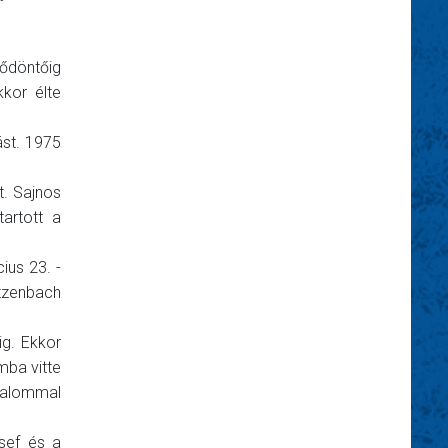
ődöntőig
kor élte
ást. 1975
t. Sajnos
artott a
ius 23. -
atzenbach
ig. Ekkor
mba vitte
kalommal
zsef és a