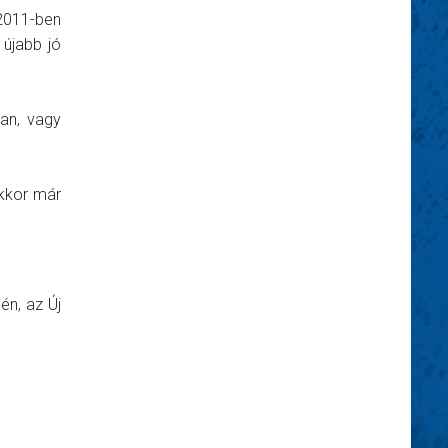
 2011-ben
 újabb jó
ban, vagy
akkor már
én, az Új