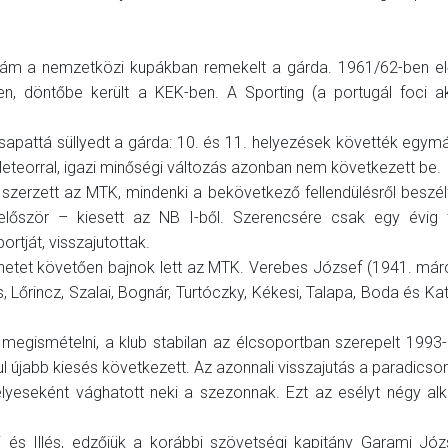
ám a nemzetközi kupákban remekelt a gárda. 1961/62-ben el
n, döntőbe került a KEK-ben. A Sporting (a portugál foci ak
sapattá süllyedt a gárda: 10. és 11. helyezések követték egym
eteorral, igazi minőségi változás azonban nem következett be.
szerzett az MTK, mindenki a bekövetkező fellendülésről beszél
őször – kiesett az NB I-ből. Szerencsére csak egy évig t
tját, visszajutottak.
netet követően bajnok lett az MTK. Verebes József (1941. márc
es, Lőrincz, Szalai, Bognár, Turtóczky, Kékesi, Talapa, Boda és K
megismételni, a klub stabilan az élcsoportban szerepelt 1993-
 újabb kiesés következett. Az azonnali visszajutás a paradicso
lyeseként vághatott neki a szezonnak. Ezt az esélyt négy al
i és Illés, edzőjük a korábbi szövetségi kapitány Garami Jó