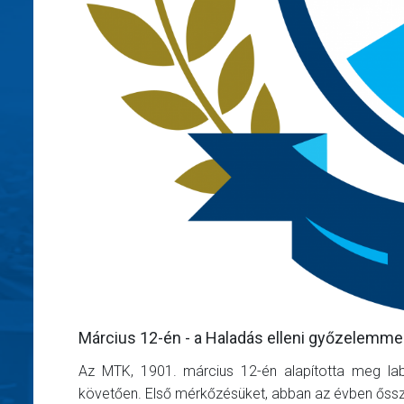
Március 12-én - a Haladás elleni győzelemmel
Az MTK, 1901. március 12-én alapította meg lab
követően. Első mérkőzésüket, abban az évben őssze