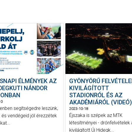
SNAPI ÉLMÉNYEK AZ
GYÖNYÖRŰ FELVÉTELE
IDEGKUTI NÁNDOR
KIVILÁGÍTOTT
IONBAN
STADIONRÓL ÉS AZ
AKADÉMIÁRÓL (VIDEÓ)
10
enben segítségedre leszünk,
2023-10-18
Éjszaka is szépek az MTK
 és vendégeid jól érezzétek
létesítményei - drónfelvételek 
at...
kivilágított Új Hidegk...