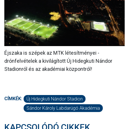
MÉRKŐZÉSEK
KLUB
GALÉRIA
SZURKOLÓI ÉLMÉNYEK
Éjszaka is szépek az MTK létesítményei -
AKKREDITÁCIÓ
drónfelvételek a kivilágított Új Hidegkuti Nándor
Stadionról és az akadémiai központról!
CÍMKÉK:
Új Hidegkuti Nándor Stadion
Sándor Károly Labdarúgó Akadémia
KAPCSOLÓDÓ CIKKEK