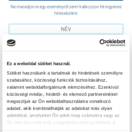
Ne maradjon le egy eseményről sem! Iratkozzon fel ingyenes
hírlevelünkre:
Elfogadom az
Adatvédelmi tájékoztatót
!
Ez a weboldal sütiket használ.
FELIRATKOZOM
Sütiket használunk a tartalmak és hirdetések személyre
szabásához, közösségi funkciók biztosításához,
valamint weboldalforgalmunk elemzéséhez. Ezenkívül
SZPONZOROK
közösségi média-, hirdető- és elemező partnereinkkel
megosztjuk az Ön weboldalhasználatra vonatkozó
adatait, akik kombinálhatják az adatokat más olyan
adatokkal, amelyeket Ön adott meg számukra vagy az
Ön által használt más szolgáltatásokból gyűjtöttek. A
weboldalon való böngészés folytatásával Ön hozzájárul a