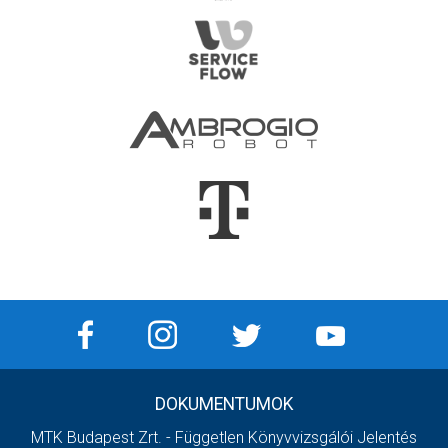
DOKUMENTUMOK
MTK Budapest Zrt. - Független Könyvvizsgálói Jelentés