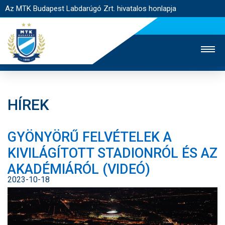
Az MTK Budapest Labdarúgó Zrt. hivatalos honlapja
HÍREK
MTK TV
UTÁNPÓTLÁS
NŐI SZAKÁG
GYÖNYÖRŰ FELVÉTELEK A
JEGYÉRTÉKESÍTÉS
WEBSHOP
STADION
KIVILÁGÍTOTT STADIONRÓL ÉS AZ
EGYESÜLET
KAPCSOLAT
AKADÉMIÁRÓL (VIDEÓ)
2023-10-18
NYITÓLAP
HÍREK
CSAPATOK