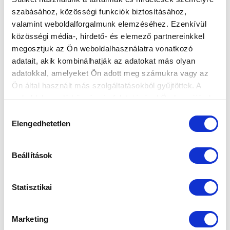
szabásához, közösségi funkciók biztosításához,
valamint weboldalforgalmunk elemzéséhez. Ezenkívül
RIPORT AZ NK BRAVO ELLENI
közösségi média-, hirdető- és elemező partnereinkkel
EDZŐMECCSRŐL - ÖSSZEFOGLALÓ,
megosztjuk az Ön weboldalhasználatra vonatkozó
ÉRTÉKELÉSEK (VIDEÓ)
adatait, akik kombinálhatják az adatokat más olyan
2024-07-06 12:52:59
adatokkal, amelyeket Ön adott meg számukra vagy az
Riport és értékelések a nemzetközi kupaszereplés előtt
Ön által használt más szolgáltatásokból gyűjtöttek. A
álló NK Bravo (0-0) elleni felkészülési meccsről.
weboldalon való böngészés folytatásával Ön hozzájárul a
sütik használatához.
Hozzájárulás
Elengedhetetlen
kiválasztása
Beállítások
Statisztikai
Marketing