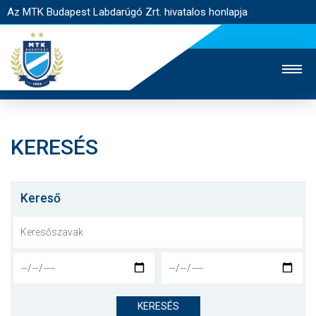
Az MTK Budapest Labdarúgó Zrt. hivatalos honlapja
KERESÉS
MTK TV
UTÁNPÓTLÁS
NŐI SZAKÁG
JEGYÉRTÉKESÍTÉS
WEBSHOP
STADION
Kereső
EGYESÜLET
KAPCSOLAT
NYITÓLAP
HÍREK
KERESÉS
CSAPATOK