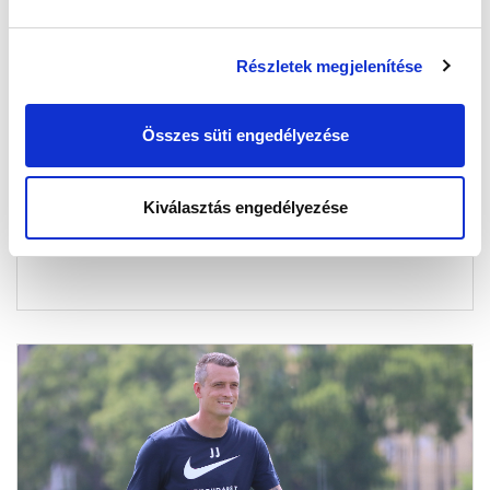
Részletek megjelenítése
KÉPGALÉRIA: MTK BUDAPEST - ZORYA
LUHANSK 1-1
Összes süti engedélyezése
2024-07-03 09:35:44
Képekben a második szlovéniai edzőmeccs.
Kiválasztás engedélyezése