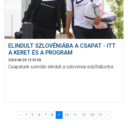
ELINDULT SZLOVÉNIÁBA A CSAPAT - ITT
A KERET ÉS A PROGRAM
2024-06-26 13:33:03
Csapatunk szerdán elindult a szlovéniai edzőtáborba.
‹
1
2
6
7
8
9
10
11
12
20
21
›