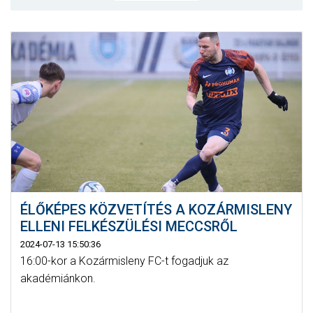
MÉRKŐZÉSEK
KLUB
GALÉRIA
SZURKOLÓI ÉLMÉNYEK
AKKREDITÁCIÓ
ÉLŐKÉPES KÖZVETÍTÉS A KOZÁRMISLENY
ELLENI FELKÉSZÜLÉSI MECCSRŐL
2024-07-13 15:50:36
16:00-kor a Kozármisleny FC-t fogadjuk az
akadémiánkon.