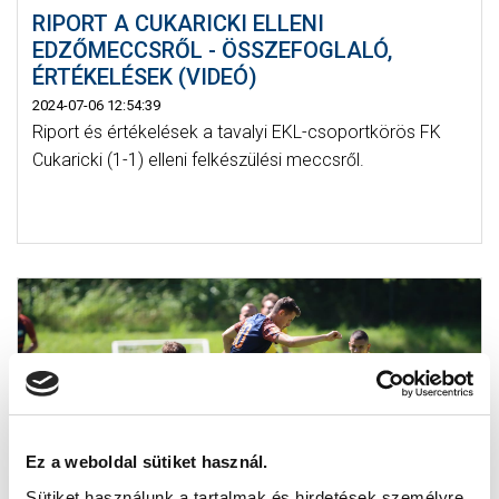
RIPORT A CUKARICKI ELLENI
EDZŐMECCSRŐL - ÖSSZEFOGLALÓ,
ÉRTÉKELÉSEK (VIDEÓ)
2024-07-06 12:54:39
Riport és értékelések a tavalyi EKL-csoportkörös FK
Cukaricki (1-1) elleni felkészülési meccsről.
Ez a weboldal sütiket használ.
Sütiket használunk a tartalmak és hirdetések személyre