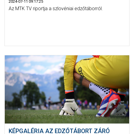
2024-07-11 09:17:25
Az MTK TV riportja a szlovéniai edzőtáborról.
KÉPGALÉRIA AZ EDZŐTÁBORT ZÁRÓ