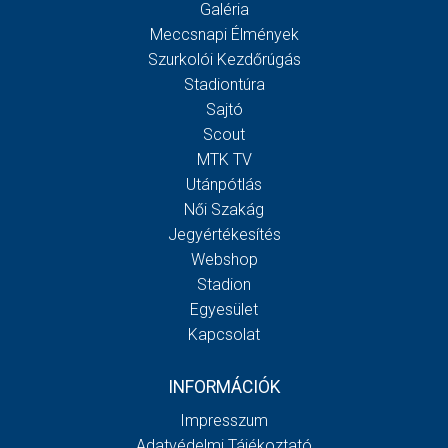
Galéria
Meccsnapi Élmények
Szurkolói Kezdőrúgás
Stadiontúra
Sajtó
Scout
MTK TV
Utánpótlás
Női Szakág
Jegyértékesítés
Webshop
Stadion
Egyesület
Kapcsolat
INFORMÁCIÓK
Impresszum
Adatvédelmi Tájékoztató