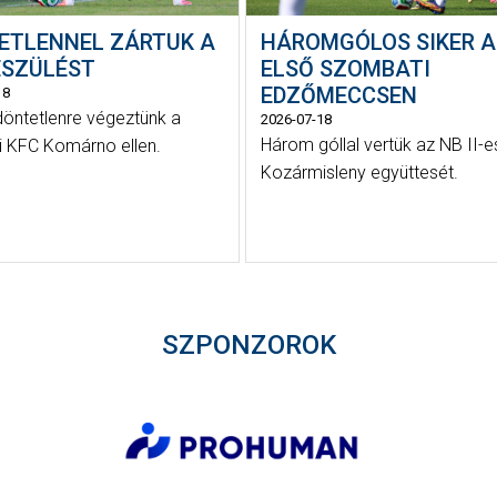
ETLENNEL ZÁRTUK A
HÁROMGÓLOS SIKER 
ÉSZÜLÉST
ELSŐ SZOMBATI
EDZŐMECCSEN
18
döntetlenre végeztünk a
2026-07-18
Három góllal vertük az NB II-e
ki KFC Komárno ellen.
Kozármisleny együttesét.
SZPONZOROK