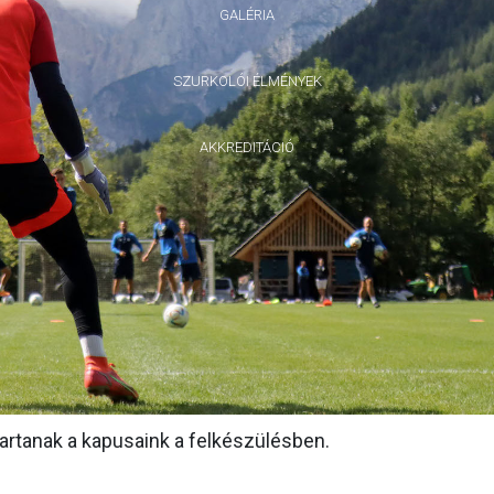
GALÉRIA
SZURKOLÓI ÉLMÉNYEK
AKKREDITÁCIÓ
 tartanak a kapusaink a felkészülésben.