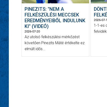
PINEZITS: "NEM A
DÖNT
FELKÉSZÜLÉSI MECCSEK
FELK
EREDMÉNYEIBŐL INDULUNK
2026-07-
1-1-es 
KI" (VIDEÓ)
felvidé
2026-07-20
Az utolsó felkészülési mérkőzést
követően Pinezits Máté értékelte ez
elmúlt idős...