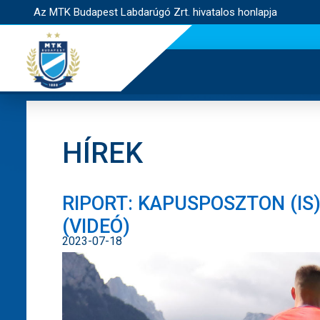
Az MTK Budapest Labdarúgó Zrt. hivatalos honlapja
HÍREK
RIPORT: KAPUSPOSZTON (IS)
(VIDEÓ)
2023-07-18