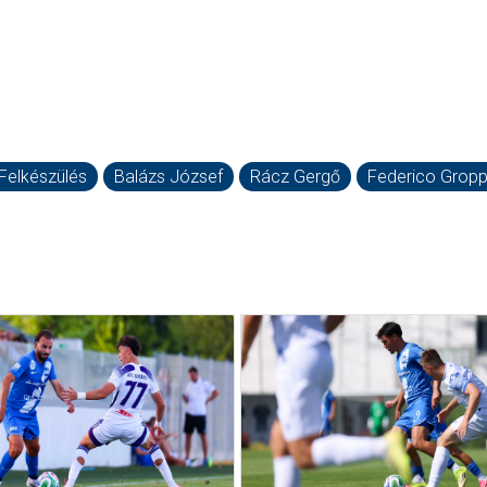
Felkészülés
Balázs József
Rácz Gergő
Federico Gropp