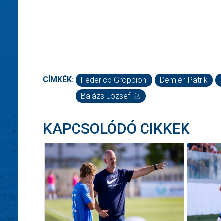
CÍMKÉK:
Federico Groppioni
Demjén Patrik
Balázs József
KAPCSOLÓDÓ CIKKEK