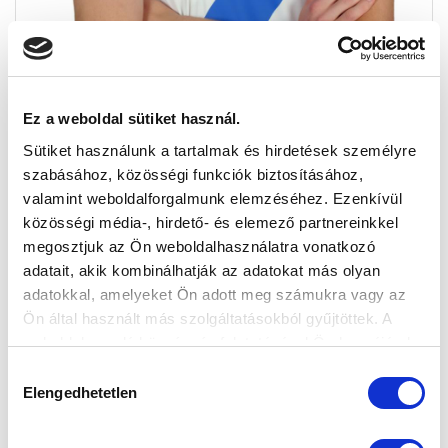
Ez a weboldal sütiket használ.
Sütiket használunk a tartalmak és hirdetések személyre
FIATALSÁG, KÉK-FEHÉR BOLDOGSÁG
szabásához, közösségi funkciók biztosításához,
(LAPSZEMLE)
valamint weboldalforgalmunk elemzéséhez. Ezenkívül
közösségi média-, hirdető- és elemező partnereinkkel
2015-10-09 03:00:17
megosztjuk az Ön weboldalhasználatra vonatkozó
Büszke lehetett a fiatalságára. Az előző évad legifjabb
adatait, akik kombinálhatják az adatokat más olyan
NB I-ben pályára lépő játékosa ugyanis Vogyicska
adatokkal, amelyeket Ön adott meg számukra vagy az
Bálint volt. Az...
Ön által használt más szolgáltatásokból gyűjtöttek. A
weboldalon való böngészés folytatásával Ön hozzájárul a
sütik használatához.
Hozzájárulás
Elengedhetetlen
kiválasztása