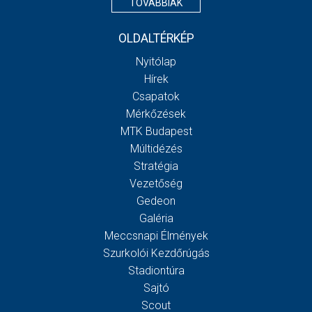
TOVÁBBIAK
OLDALTÉRKÉP
Nyitólap
Hírek
Csapatok
Mérkőzések
MTK Budapest
Múltidézés
Stratégia
Vezetőség
Gedeon
Galéria
Meccsnapi Élmények
Szurkolói Kezdőrúgás
Stadiontúra
Sajtó
Scout