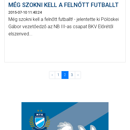
MÉG SZOKNI KELL A FELNŐTT FUTBALLT
2015-07-10 11:40:24
Még szokni kell a felnőtt futballt! - jelentette ki Pölöskei
Gábor vezetőedző az NB III-as csapat BKV Előrétől
elszenved...
‹
1
2
3
›