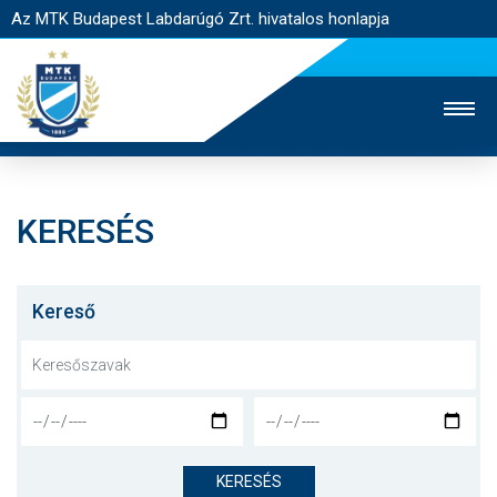
Az MTK Budapest Labdarúgó Zrt. hivatalos honlapja
KERESÉS
MTK TV
UTÁNPÓTLÁS
NŐI SZAKÁG
JEGYÉRTÉKESÍTÉS
WEBSHOP
STADION
Kereső
EGYESÜLET
KAPCSOLAT
NYITÓLAP
HÍREK
KERESÉS
CSAPATOK