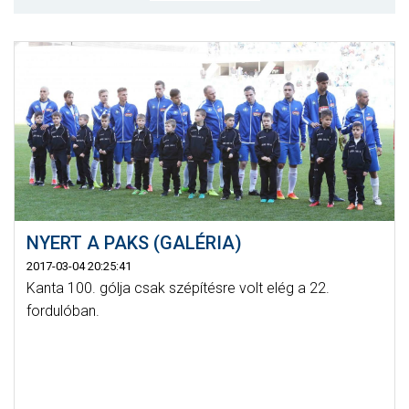
MÉRKŐZÉSEK
KLUB
GALÉRIA
SZURKOLÓI ÉLMÉNYEK
AKKREDITÁCIÓ
NYERT A PAKS (GALÉRIA)
2017-03-04 20:25:41
Kanta 100. gólja csak szépítésre volt elég a 22.
fordulóban.