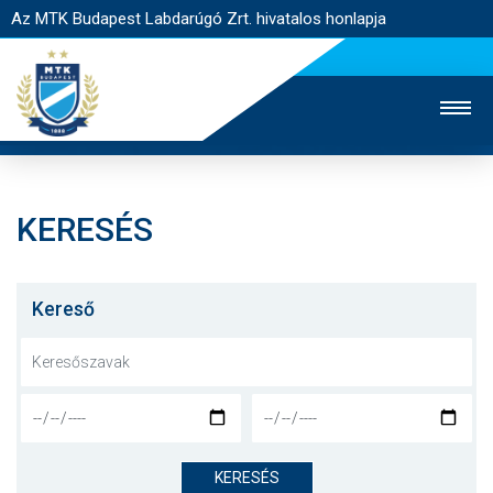
Az MTK Budapest Labdarúgó Zrt. hivatalos honlapja
KERESÉS
MTK TV
UTÁNPÓTLÁS
NŐI SZAKÁG
JEGYÉRTÉKESÍTÉS
WEBSHOP
STADION
Kereső
EGYESÜLET
KAPCSOLAT
NYITÓLAP
HÍREK
KERESÉS
CSAPATOK