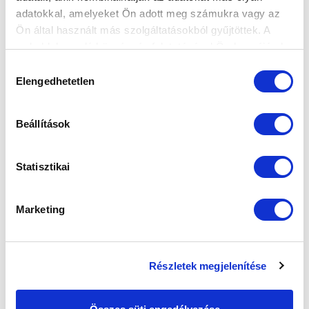
adatokkal, amelyeket Ön adott meg számukra vagy az
Ön által használt más szolgáltatásokból gyűjtöttek. A
weboldalon való böngészés folytatásával Ön hozzájárul a
sütik használatához.
Hozzájárulás
Elengedhetetlen
kiválasztása
PONTSZERZÉS PAKSON! PAKSI FC - MTK
BUDAPEST 0-0.
Beállítások
2015-09-20 07:23:36
Végig fölényben játszott az MTK Budapest a
Statisztikai
mérkőzésen, csak a gól hiányzott a játékból, így egy
ponttal távoztak Paksról...
Marketing
Részletek megjelenítése