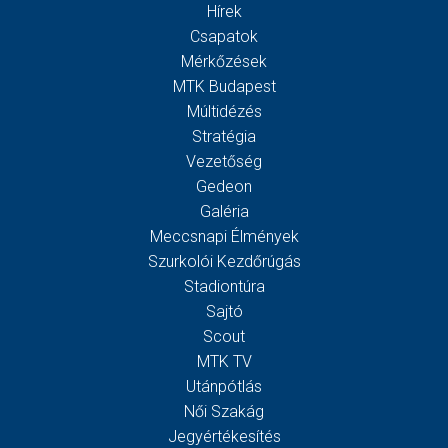
Hírek
Csapatok
Mérkőzések
MTK Budapest
Múltidézés
Stratégia
Vezetőség
Gedeon
Galéria
Meccsnapi Élmények
Szurkolói Kezdőrúgás
Stadiontúra
Sajtó
Scout
MTK TV
Utánpótlás
Női Szakág
Jegyértékesítés