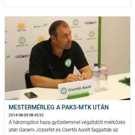
MESTERMÉRLEG A PAKS-MTK UTÁN
2014-08-09 08:45:35
A háromgólos haza győzelemmel végződött mérkőzés
után Garami Józsefet és Csertői Aurélt faggatták az