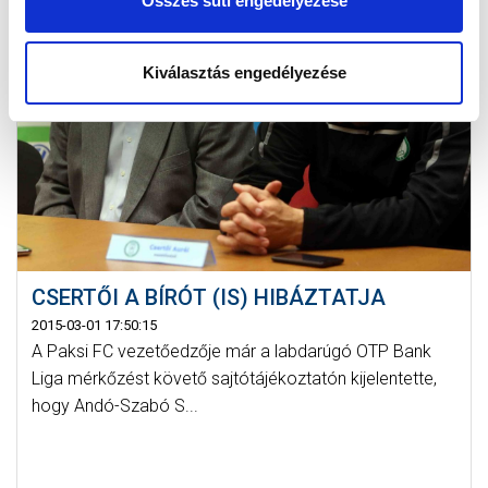
Összes süti engedélyezése
Kiválasztás engedélyezése
CSERTŐI A BÍRÓT (IS) HIBÁZTATJA
2015-03-01 17:50:15
A Paksi FC vezetőedzője már a labdarúgó OTP Bank
Liga mérkőzést követő sajtótájékoztatón kijelentette,
hogy Andó-Szabó S...