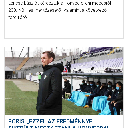
Lencse Lászlót kérdeztük a Honvéd elleni meccsről,
200. NB I-es mérkőzéséről, valamint a következő
fordulóról.
BORIS: „EZZEL AZ EREDMÉNNYEL