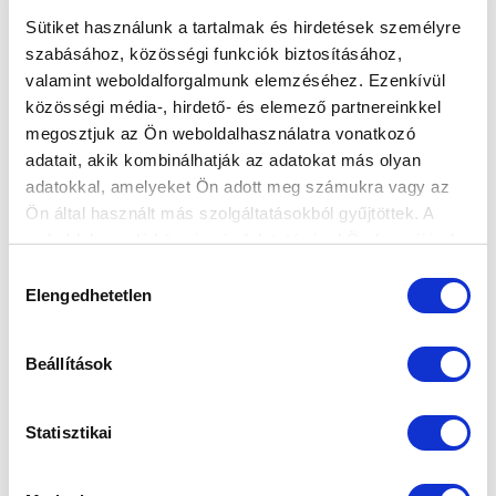
Sütiket használunk a tartalmak és hirdetések személyre
szabásához, közösségi funkciók biztosításához,
valamint weboldalforgalmunk elemzéséhez. Ezenkívül
KÉPGALÉRIA: BUDAPEST HONVÉD - MTK
közösségi média-, hirdető- és elemező partnereinkkel
BUDAPEST 2-2 (2-0)
megosztjuk az Ön weboldalhasználatra vonatkozó
adatait, akik kombinálhatják az adatokat más olyan
2020-12-07 02:49:35
adatokkal, amelyeket Ön adott meg számukra vagy az
Képekben a Honvéd elleni döntetlen.
Ön által használt más szolgáltatásokból gyűjtöttek. A
weboldalon való böngészés folytatásával Ön hozzájárul a
sütik használatához.
Hozzájárulás
Elengedhetetlen
kiválasztása
Beállítások
Statisztikai