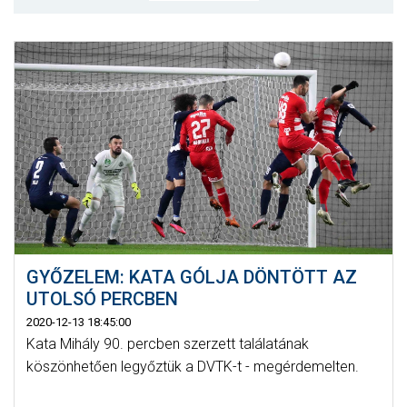
MÉRKŐZÉSEK
KLUB
GALÉRIA
SZURKOLÓI ÉLMÉNYEK
AKKREDITÁCIÓ
GYŐZELEM: KATA GÓLJA DÖNTÖTT AZ
UTOLSÓ PERCBEN
2020-12-13 18:45:00
Kata Mihály 90. percben szerzett találatának
köszönhetően legyőztük a DVTK-t - megérdemelten.