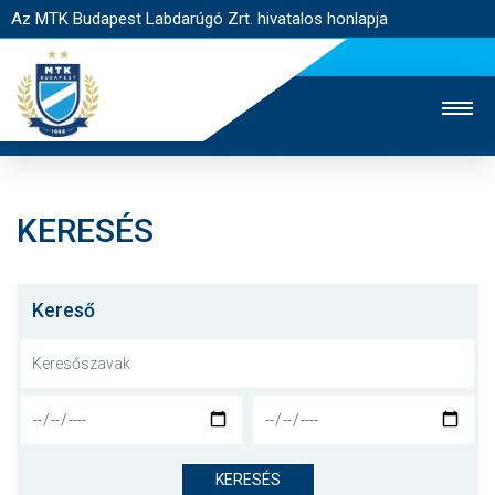
Az MTK Budapest Labdarúgó Zrt. hivatalos honlapja
KERESÉS
MTK TV
UTÁNPÓTLÁS
NŐI SZAKÁG
JEGYÉRTÉKESÍTÉS
WEBSHOP
STADION
Kereső
EGYESÜLET
KAPCSOLAT
NYITÓLAP
HÍREK
KERESÉS
CSAPATOK