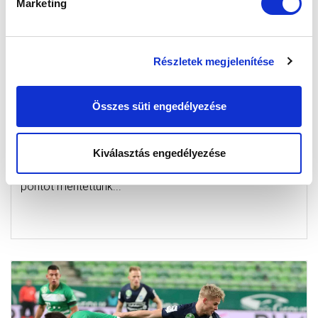
Marketing
Részletek megjelenítése
KÉTGÓLOS HÁTRÁNYBÓL ÁLLTUNK FEL A
Összes süti engedélyezése
HONVÉD ELLEN
2020-12-06 16:49:38
Az első félidő nem úgy sikerült, ahogy szerettük volna,
Kiválasztás engedélyezése
de a második játékrészben nagyot küzdöttünk és
pontot mentettünk...