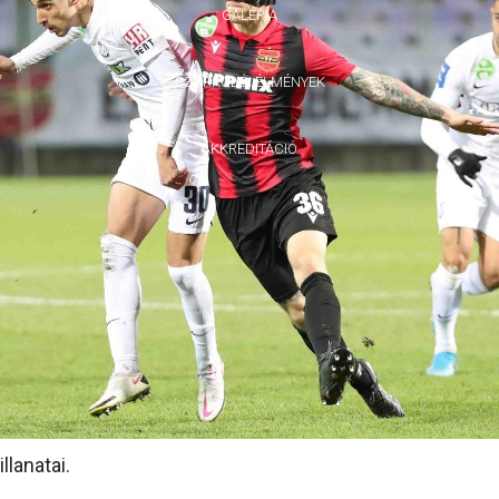
GALÉRIA
SZURKOLÓI ÉLMÉNYEK
AKKREDITÁCIÓ
lanatai.