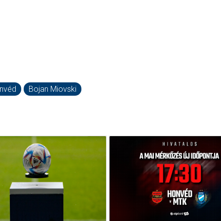
nvéd
Bojan Miovski