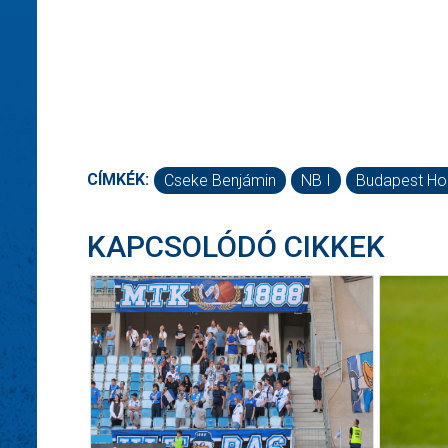
CÍMKÉK:
Cseke Benjámin
NB I
Budapest Ho
KAPCSOLÓDÓ CIKKEK