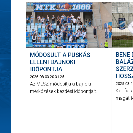
BENE
MÓDOSULT A PUSKÁS
BALÁ
ELLENI BAJNOKI
SZER
IDŐPONTJA
HOSS
2026-08-03 20:31:25
Az MLSZ módosítja a bajnoki
2025-03-1
Két fiat
mérkőzések kezdési időpontjait.
magát t