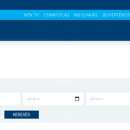
MTK TV
UTÁNPÓTLÁS
NŐI SZAKÁG
JEGYÉRTÉKES
NYITÓLAP
HÍREK
CSAPATOK
MÉRKŐZÉSEK
KERESÉS
KLUB