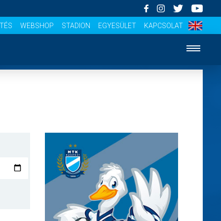
ÍTÉS
WEBSHOP
STADION
EGYESÜLET
KAPCSOLAT