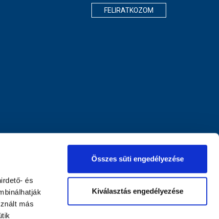
FELIRATKOZOM
Összes süti engedélyezése
irdető- és
Kiválasztás engedélyezése
mbinálhatják
sznált más
tik