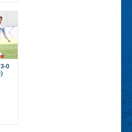
3-0
)