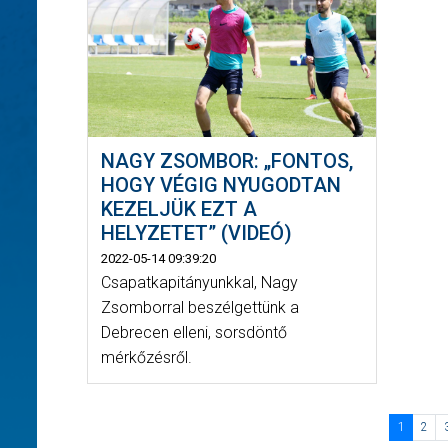
NAGY ZSOMBOR: „FONTOS,
HOGY VÉGIG NYUGODTAN
KEZELJÜK EZT A
HELYZETET” (VIDEÓ)
2022-05-14 09:39:20
Csapatkapitányunkkal, Nagy
Zsomborral beszélgettünk a
Debrecen elleni, sorsdöntő
mérkőzésről.
1
2