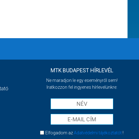
MTK BUDAPEST HÍRLEVÉL
Ne maradjon le egy eseményről sem!
Iratkozzon fel ingyenes hírlevelünkre:
tató
Elfogadom az
Adatvédelmi tájékoztatót
!