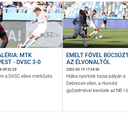
LÉRIA: MTK
EMELT FŐVEL BÚCSÚZ
EST - DVSC 3-0
AZ ÉLVONALTÓL
6 09:32:29
2022-05-15 17:34:56
n a DVSC elleni mérkőzés.
Hiába nyertünk hazai pályán a
Debrecen ellen, a Honvéd
győzelmével kiestünk az NB I-b