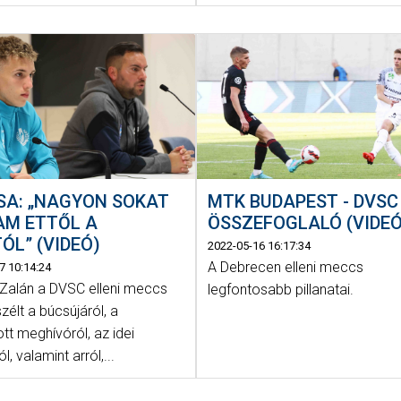
MTK BUDAPEST - DVSC 
SA: „NAGYON SOKAT
ÖSSZEFOGLALÓ (VIDEÓ
AM ETTŐL A
ÓL” (VIDEÓ)
2022-05-16 16:17:34
A Debrecen elleni meccs
7 10:14:24
Zalán a DVSC elleni meccs
legfontosabb pillanatai.
zélt a búcsújáról, a
tt meghívóról, az idei
l, valamint arról,...