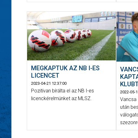
MEGKAPTUK AZ NB I-ES
VANC
LICENCET
KAPT
KLUBT
2023-04-21 12:37:00
Pozitívan bírálta el az NB I-es
2022-05-1
licenckérelmünket az MLSZ.
Vancsa 
után bes
válogato
szezonró