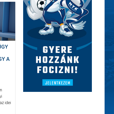
ÚGY
GY A
én
yi
az idei