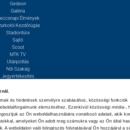
Gedeon
Galéria
eccsnapi Élmények
zurkolói Kezdőrúgás
Stadiontúra
Sajtó
Scout
MTK TV
Utánpótlás
Női Szakág
Jegyértékesítés
Webshop
Stadion
znál.
Egyesület
almak és hirdetések személyre szabásához, közösségi funkciók
Kapcsolat
weboldalforgalmunk elemzéséhez. Ezenkívül közösségi média-, h
gosztjuk az Ön weboldalhasználatra vonatkozó adatait, akik ko
atokkal, amelyeket Ön adott meg számukra vagy az Ön által ha
ek. A weboldalon való böngészés folytatásával Ön hozzájárul a sü