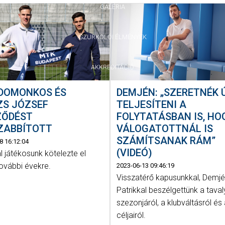
GALÉRIA
SZURKOLÓI ÉLMÉNYEK
AKKREDITÁCIÓ
DEMJÉN: „SZERETNÉK 
 DOMONKOS ÉS
TELJESÍTENI A
ZS JÓZSEF
FOLYTATÁSBAN IS, HO
ZŐDÉST
VÁLOGATOTTNÁL IS
ZABBÍTOTT
SZÁMÍTSANAK RÁM”
8 16:12:04
(VIDEÓ)
al játékosunk kötelezte el
ovábbi évekre.
2023-06-13 09:46:19
Visszatérő kapusunkkal, Demj
Patrikkal beszélgettünk a taval
szezonjáról, a klubváltásról és 
céljairól.