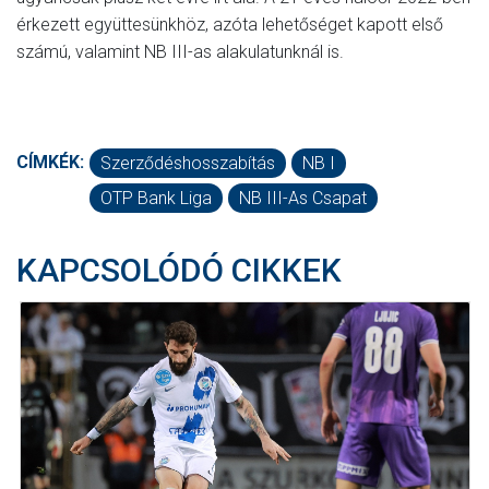
érkezett együttesünkhöz, azóta lehetőséget kapott első
számú, valamint NB III-as alakulatunknál is.
CÍMKÉK:
Szerződéshosszabítás
NB I
OTP Bank Liga
NB III-As Csapat
KAPCSOLÓDÓ CIKKEK