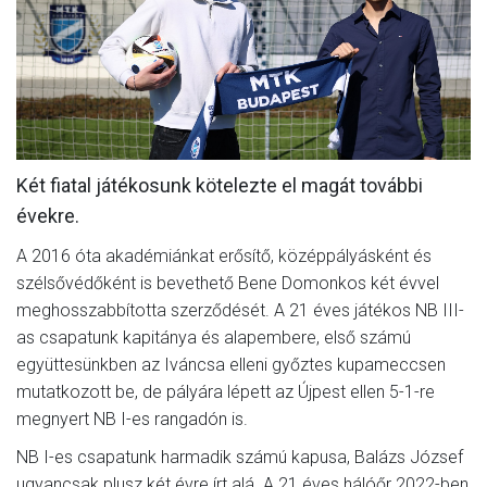
MÉRKŐZÉSEK
KLUB
GALÉRIA
SZURKOLÓI ÉLMÉNYEK
Két fiatal játékosunk kötelezte el magát további
AKKREDITÁCIÓ
évekre.
A 2016 óta akadémiánkat erősítő, középpályásként és
szélsővédőként is bevethető Bene Domonkos két évvel
meghosszabbította szerződését. A 21 éves játékos NB III-
as csapatunk kapitánya és alapembere, első számú
együttesünkben az Iváncsa elleni győztes kupameccsen
mutatkozott be, de pályára lépett az Újpest ellen 5-1-re
megnyert NB I-es rangadón is.
NB I-es csapatunk harmadik számú kapusa, Balázs József
ugyancsak plusz két évre írt alá. A 21 éves hálóőr 2022-ben