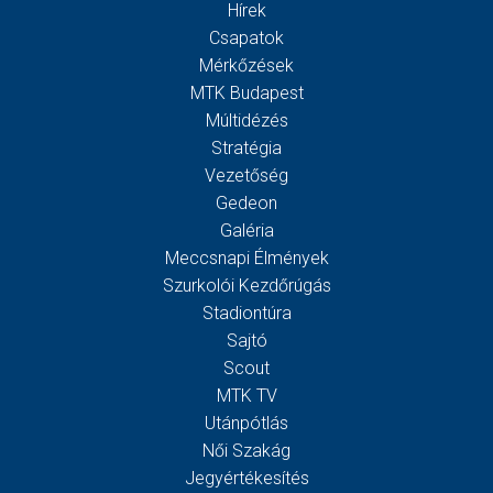
Hírek
Csapatok
Mérkőzések
MTK Budapest
Múltidézés
Stratégia
Vezetőség
Gedeon
Galéria
Meccsnapi Élmények
Szurkolói Kezdőrúgás
Stadiontúra
Sajtó
Scout
MTK TV
Utánpótlás
Női Szakág
Jegyértékesítés