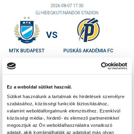
2026-08-07 17:30
ÚJ HIDEGKUTI NÁNDOR STADION
VS
MTK BUDAPEST
PUSKÁS AKADÉMIA FC
MTK BUDAPEST HÍRLEVÉL
Ne maradjon le egy eseményről sem! Iratkozzon fel ingyenes
hírlevelünkre:
Ez a weboldal sütiket használ.
Sütiket használunk a tartalmak és hirdetések személyre
szabásához, közösségi funkciók biztosításához,
valamint weboldalforgalmunk elemzéséhez. Ezenkívül
közösségi média-, hirdető- és elemező partnereinkkel
megosztjuk az Ön weboldalhasználatra vonatkozó
Elfogadom az
Adatvédelmi tájékoztatót
!
adatait, akik kombinálhatják az adatokat más olyan