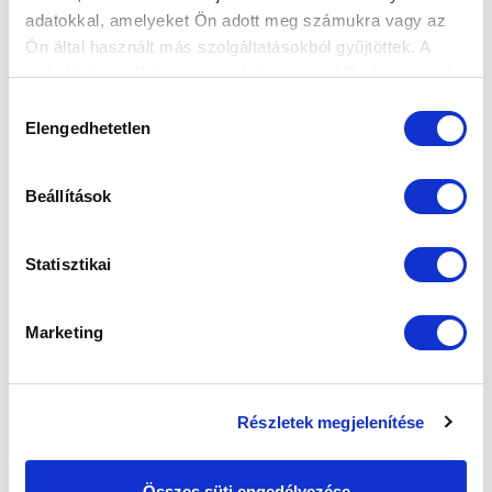
FELIRATKOZOM
adatokkal, amelyeket Ön adott meg számukra vagy az
Ön által használt más szolgáltatásokból gyűjtöttek. A
weboldalon való böngészés folytatásával Ön hozzájárul a
sütik használatához.
SZPONZOROK
Hozzájárulás
Elengedhetetlen
kiválasztása
Beállítások
Statisztikai
Marketing
Részletek megjelenítése
Összes süti engedélyezése