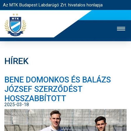
Az MTK Budapest Labdarúgó Zrt. hivatalos honlapja
HÍREK
MTK TV
UTÁNPÓTLÁS
NŐI SZAKÁG
BENE DOMONKOS ÉS BALÁZS
JEGYÉRTÉKESÍTÉS
WEBSHOP
STADION
JÓZSEF SZERZŐDÉST
EGYESÜLET
KAPCSOLAT
HOSSZABBÍTOTT
2025-03-18
NYITÓLAP
HÍREK
CSAPATOK