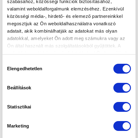
szabásához, közösségi funkciók biztosításához,
FORDULATOS EDZŐMECCSEKKEL
valamint weboldalforgalmunk elemzéséhez. Ezenkívül
FOLYTATTUK A FELKÉSZÜLÉST
közösségi média-, hirdető- és elemező partnereinkkel
megosztjuk az Ön weboldalhasználatra vonatkozó
2024-07-13 19:06:00
adatait, akik kombinálhatják az adatokat más olyan
A Kozármisleny és a Budapest Honvéd csapatát
adatokkal, amelyeket Ön adott meg számukra vagy az
fogadtuk szombaton.
Ön által használt más szolgáltatásokból gyűjtöttek. A
weboldalon való böngészés folytatásával Ön hozzájárul a
sütik használatához.
Hozzájárulás
Elengedhetetlen
kiválasztása
Beállítások
Statisztikai
Marketing