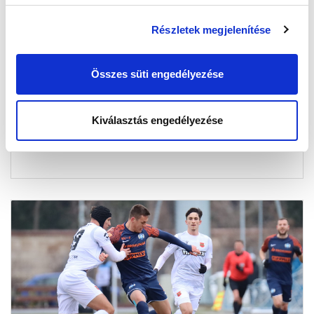
Részletek megjelenítése
KÉPGALÉRIA: MTK BUDAPEST - BUDAPEST
HONVÉD 1-1
Összes süti engedélyezése
2024-01-25 09:20:40
Képekben a Honvéd elleni felkészülési mérkőzés.
Kiválasztás engedélyezése