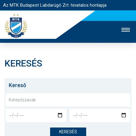
Az MTK Budapest Labdarúgó Zrt. hivatalos honlapja
KERESÉS
MTK TV
UTÁNPÓTLÁS
NŐI SZAKÁG
JEGYÉRTÉKESÍTÉS
WEBSHOP
STADION
Kereső
EGYESÜLET
KAPCSOLAT
NYITÓLAP
HÍREK
KERESÉS
CSAPATOK