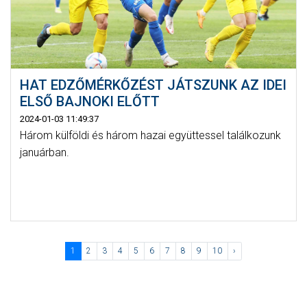
HAT EDZŐMÉRKŐZÉST JÁTSZUNK AZ IDEI
ELSŐ BAJNOKI ELŐTT
2024-01-03 11:49:37
Három külföldi és három hazai együttessel találkozunk
januárban.
1
2
3
4
5
6
7
8
9
10
›