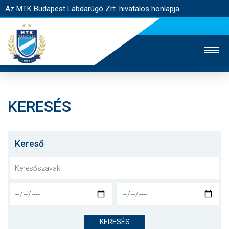
Az MTK Budapest Labdarúgó Zrt. hivatalos honlapja
KERESÉS
MTK TV
UTÁNPÓTLÁS
NŐI SZAKÁG
JEGYÉRTÉKESÍTÉS
WEBSHOP
STADION
Kereső
EGYESÜLET
KAPCSOLAT
NYITÓLAP
HÍREK
KERESÉS
CSAPATOK