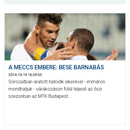
MÉRKŐZÉSEK
KLUB
GALÉRIA
SZURKOLÓI ÉLMÉNYEK
AKKREDITÁCIÓ
A MECCS EMBERE: BESE BARNABÁS
2014-10-19 16:39:35
Sorozatban aratott hatodik sikerével - immáron
mondhatjuk - várakozáson fölül teljesít az őszi
szezonban az MTK Budapest...