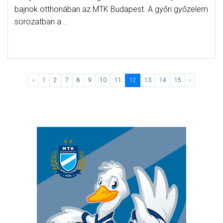
bajnok otthonában az MTK Budapest. A győri győzelem
sorozatban a...
‹
1
2
7
8
9
10
11
12
13
14
15
›