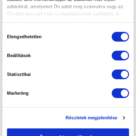
adatokkal, amelyeket Ön adott meg számukra vagy az
Ön által használt más szolgáltatásokból gyűjtöttek. A
weboldalon való böngészés folytatásával Ön hozzájárul a
sütik használatához.
Hozzájárulás
Elengedhetetlen
kiválasztása
Beállítások
Statisztikai
Marketing
ÚJABB DOKIJELÖLT AZ MTK-BAN
Részletek megjelenítése
(LAPSZEMLE)
2014-09-29 12:55:53