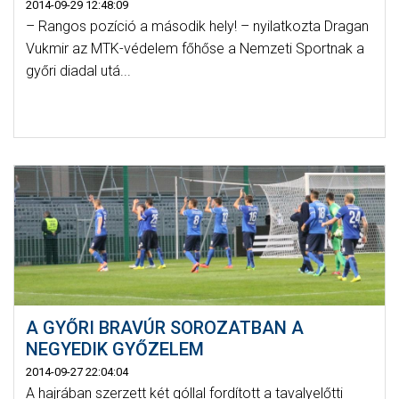
2014-09-29 12:48:09
– Rangos pozíció a második hely! – nyilatkozta Dragan
Vukmir az MTK-védelem főhőse a Nemzeti Sportnak a
győri diadal utá...
A GYŐRI BRAVÚR SOROZATBAN A
NEGYEDIK GYŐZELEM
2014-09-27 22:04:04
A hajrában szerzett két góllal fordított a tavalyelőtti