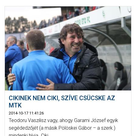
CIKINEK NEM CIKI, SZÍVE CSÜCSKE AZ
MTK
2014-10-17 11:41:26
Teodoru Vaszilisz vagy, ahogy Garami József egyik
segédedzőjét (a másik Pölöskei Gábor – a szerk.)
mindenki hívja „Ciki...