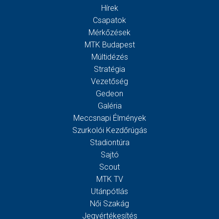
Hírek
Csapatok
Mérkőzések
MTK Budapest
Múltidézés
Stratégia
Vezetőség
Gedeon
Galéria
Meccsnapi Élmények
Szurkolói Kezdőrúgás
Stadiontúra
Sajtó
Scout
MTK TV
Utánpótlás
Női Szakág
Jegyértékesítés