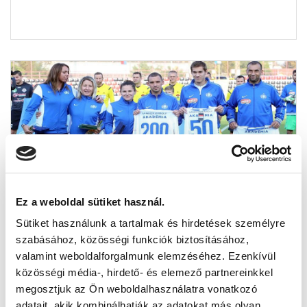
MTK BUDAPEST – NYÍREGYHÁZA
Ez a weboldal sütiket használ.
SPARTACUS FC 2-0 (1-0) (GALÉRIA +
Sütiket használunk a tartalmak és hirdetések személyre
VIDEÓ)
szabásához, közösségi funkciók biztosításához,
2014-10-05 18:32:02
valamint weboldalforgalmunk elemzéséhez. Ezenkívül
Ötödik győzelmét aratta sorozatban az OTP Bank
közösségi média-, hirdető- és elemező partnereinkkel
Ligában a csapat és megerősítette helyét a dobogón. A
megosztjuk az Ön weboldalhasználatra vonatkozó
bajnokság harmada m...
adatait, akik kombinálhatják az adatokat más olyan