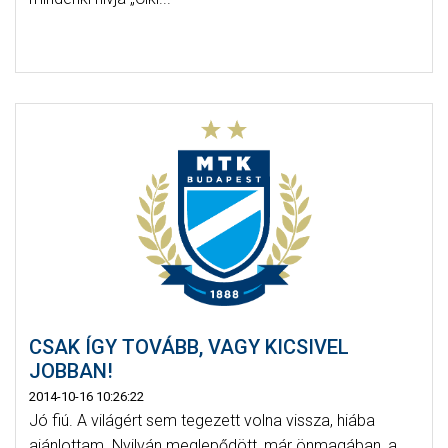
CSAK ÍGY TOVÁBB, VAGY KICSIVEL
JOBBAN!
2014-10-16 10:26:22
Jó fiú. A világért sem tegezett volna vissza, hiába
ajánlottam. Nyilván meglepődött, már önmagában, a