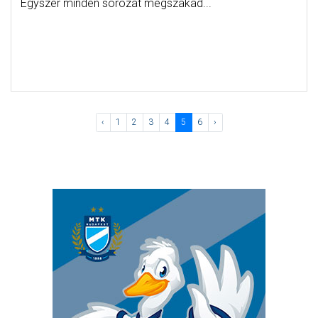
Egyszer minden sorozat megszakad...
‹
1
2
3
4
5
6
›