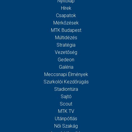
Nyitólap
Hírek
Csapatok
Mérkőzések
MTK Budapest
Múltidézés
Stratégia
Vezetőség
Gedeon
Galéria
Meccsnapi Élmények
Szurkolói Kezdőrúgás
Stadiontúra
Sajtó
Scout
MTK TV
Utánpótlás
Női Szakág