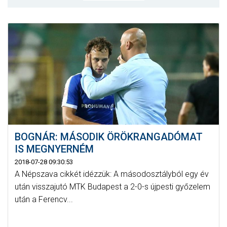
MÉRKŐZÉSEK
KLUB
GALÉRIA
SZURKOLÓI ÉLMÉNYEK
AKKREDITÁCIÓ
BOGNÁR: MÁSODIK ÖRÖKRANGADÓMAT
IS MEGNYERNÉM
2018-07-28 09:30:53
A Népszava cikkét idézzük: A másodosztályból egy év
után visszajutó MTK Budapest a 2-0-s újpesti győzelem
után a Ferencv...