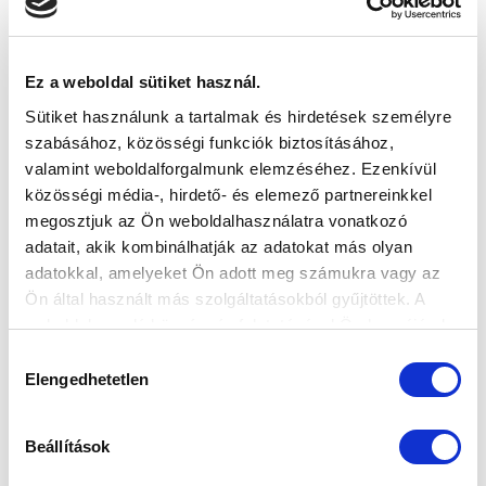
2017-04-26 21:02:32
Az 1986/87-es bajnoki cím 30. évfordulója alkalmából
MTK Budapest – FTC öregfiúk meccset rendeznek a
Ez a weboldal sütiket használ.
két csapat NB I-es...
Sütiket használunk a tartalmak és hirdetések személyre
szabásához, közösségi funkciók biztosításához,
valamint weboldalforgalmunk elemzéséhez. Ezenkívül
közösségi média-, hirdető- és elemező partnereinkkel
megosztjuk az Ön weboldalhasználatra vonatkozó
adatait, akik kombinálhatják az adatokat más olyan
adatokkal, amelyeket Ön adott meg számukra vagy az
Ön által használt más szolgáltatásokból gyűjtöttek. A
weboldalon való böngészés folytatásával Ön hozzájárul a
sütik használatához.
Hozzájárulás
Elengedhetetlen
kiválasztása
HOZZ EGY PLÜSSMACIT!
2016-12-06 09:39:17
Beállítások
Az FTC és az MTK Budapest is csatlakozik a 211.