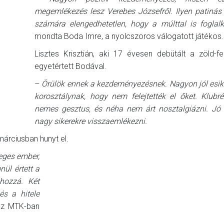
megemlékezés lesz Verebes Józsefről. Ilyen patinás
számára elengedhetetlen, hogy a múlttal is foglal
mondta Boda Imre, a nyolcszoros válogatott játékos.
Lisztes Krisztián, aki 17 évesen debütált a zöld-fe
egyetértett Bodával.
–
Örülök ennek a kezdeményezésnek. Nagyon jól esi
korosztálynak, hogy nem felejtették el őket. Klubré
nemes gesztus, és néha nem árt nosztalgiázni. Jó 
nagy sikerekre visszaemlékezni.
árciusban hunyt el.
eges ember,
nül értett a
hozzá. Két
és a hitele
az MTK-ban