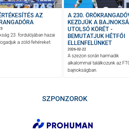
ÉRTÉKESÍTÉS AZ
A 230. ÖRÖKRANGADÓ
RANGADÓRA
KEZDJÜK A BAJNOKS
UTOLSÓ KÖRÉT -
23
kság 23. fordulójában hazai
BEMUTATJUK HÉTFŐI
fogadjuk a zöld-fehéreket.
ELLENFELÜNKET
2026-02-22
A szezon során harmadik
alkalommal találkozunk az FTC
bajnokságban.
SZPONZOROK