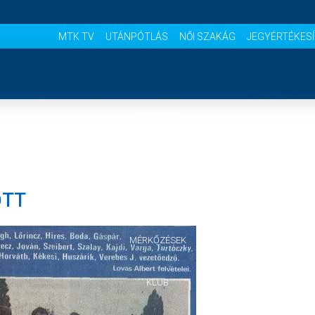
MTK TV
UTÁNPÓTLÁS
NŐI SZAKÁG
JEGYÉRTÉKES
NYITÓLAP
HÍREK
ŐTT
CSAPATOK
MÉRKŐZÉSEK
KLUB