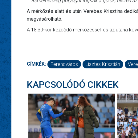
–
Remélhetőleg potyogni fognak a gólok, hiszen az
A mérkőzés alatt és után Verebes Krisztina dedik
megvásárolható.
A 18:30-kor kezdődő mérkőzéssel, és az utána köv
CÍMKÉK:
Ferencváros
Lisztes Krisztián
Vere
KAPCSOLÓDÓ CIKKEK