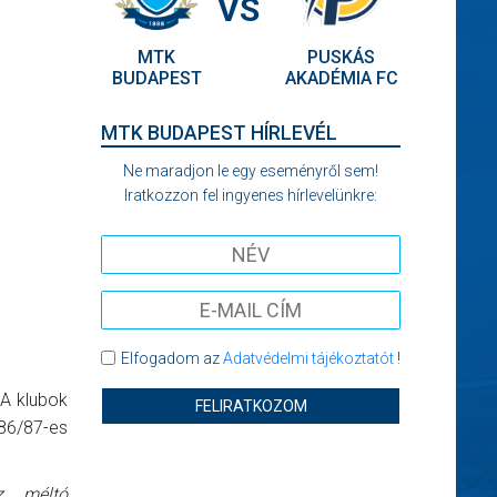
VS
MTK
PUSKÁS
BUDAPEST
AKADÉMIA FC
MTK BUDAPEST HÍRLEVÉL
Ne maradjon le egy eseményről sem!
Iratkozzon fel ingyenes hírlevelünkre:
Elfogadom az
Adatvédelmi tájékoztatót
!
 A klubok
FELIRATKOZOM
986/87-es
z méltó