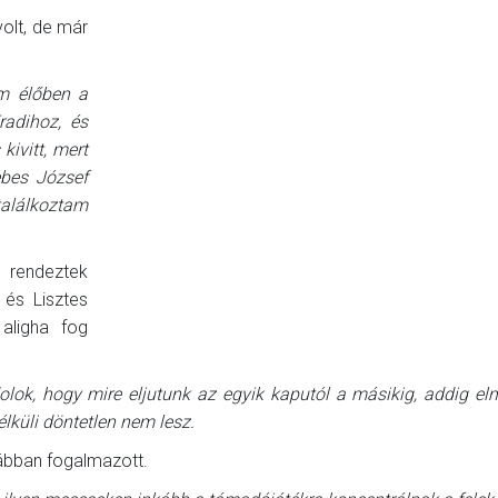
olt, de már
am élőben a
radihoz, és
ivitt, mert
ebes József
találkoztam
rendeztek
 és Lisztes
aligha fog
dolok, hogy mire eljutunk az egyik kaputól a másikig, addig e
lküli döntetlen nem lesz.
tábban fogalmazott.