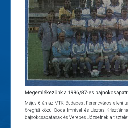
Megemlékezünk a 1986/87-es bajnokcsapatró
Május 6-án az MTK Budapest Ferencváros elleni t
öregfiúi közül Boda Imrével és Lisztes Krisztián
bajnokcsapatának és Verebes Józsefnek a tisztele