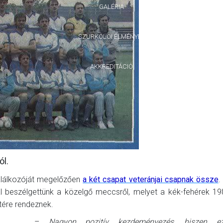
GALÉRIA
SZURKOLÓI ÉLMÉNYEK
AKKREDITÁCIÓ
l.
alálkozóját megelőzően
a két csapat veteránjai csapnak össze
.
nal beszélgettünk a közelgő meccsről, melyet a kék-fehérek 1
tére rendeznek.
–
Nagyon pozitív kezdeményezés, hiszen e