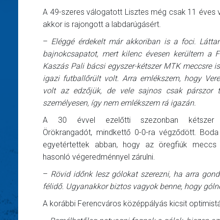
A 49-szeres válogatott Lisztes még csak 11 éves v
akkor is rajongott a labdarúgásért.
–
Eléggé érdekelt már akkoriban is a foci. Látt
bajnokcsapatot, mert kilenc évesen kerültem a F
Kaszás Pali bácsi egyszer-kétszer MTK meccsre is k
igazi futballőrült volt. Arra emlékszem, hogy Ver
volt az edzőjük, de vele sajnos csak párszor 
személyesen, így nem emlékszem rá igazán.
A 30 évvel ezelőtti szezonban kétszer 
Örökrangadót, mindkettő 0-0-ra végződött. Boda
egyetértettek abban, hogy az öregfiúk meccs 
hasonló végeredménnyel zárulni.
–
Rövid időnk lesz gólokat szerezni, ha arra gon
félidő. Ugyanakkor biztos vagyok benne, hogy gólné
A korábbi Ferencváros középpályás kicsit optimis