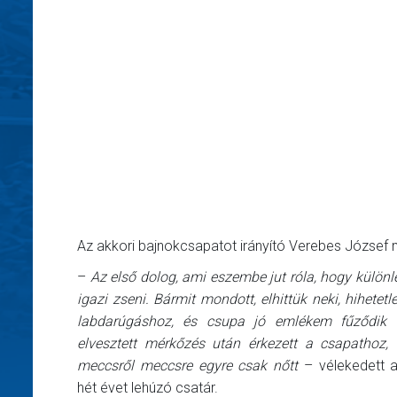
Az akkori bajnokcsapatot irányító Verebes József m
–
Az első dolog, ami eszembe jut róla, hogy különl
igazi zseni. Bármit mondott, elhittük neki, hihetetle
labdarúgáshoz, és csupa jó emlékem fűződik 
elvesztett mérkőzés után érkezett a csapathoz, 
meccsről meccsre egyre csak nőtt
– vélekedett 
hét évet lehúzó csatár.