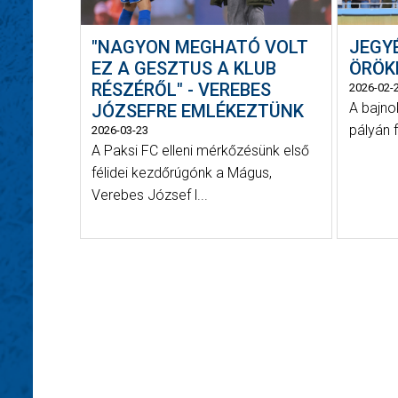
"NAGYON MEGHATÓ VOLT
JEGY
EZ A GESZTUS A KLUB
ÖRÖK
RÉSZÉRŐL" - VEREBES
2026-02-
A bajno
JÓZSEFRE EMLÉKEZTÜNK
pályán 
2026-03-23
A Paksi FC elleni mérkőzésünk első
félidei kezdőrúgónk a Mágus,
Verebes József l...