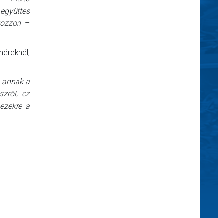
 együttes
kozzon
–
héreknél,
k annak a
szről, ez
ezekre a