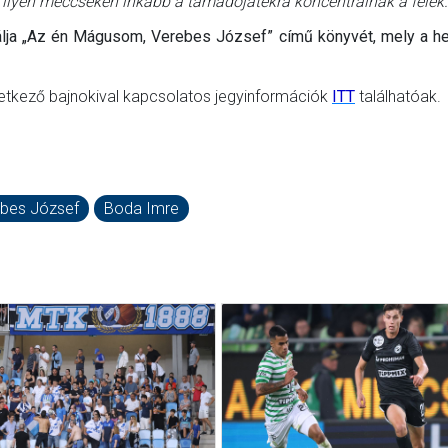
 ilyen meccseken inkább a támadójátékra koncentrálnak a felek.
álja „Az én Mágusom, Verebes József” című könyvét, mely a h
etkező bajnokival kapcsolatos jegyinformációk
ITT
találhatóak.
bes József
Boda Imre