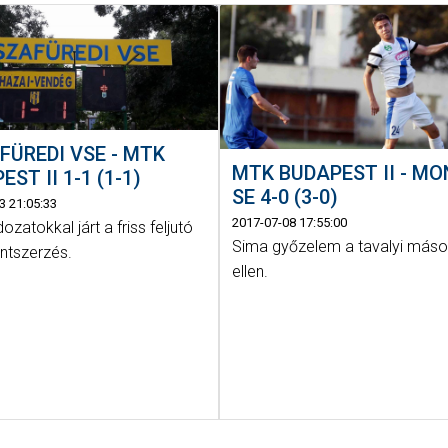
FÜREDI VSE - MTK
MTK BUDAPEST II - M
ST II 1-1 (1-1)
SE 4-0 (3-0)
3 21:05:33
2017-07-08 17:55:00
ozatokkal járt a friss feljutó
Sima győzelem a tavalyi máso
ontszerzés.
ellen.