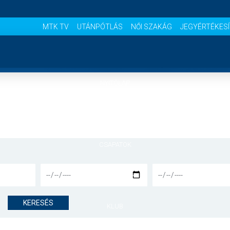
MTK TV
UTÁNPÓTLÁS
NŐI SZAKÁG
JEGYÉRTÉKES
NYITÓLAP
HÍREK
CSAPATOK
MÉRKŐZÉSEK
KERESÉS
KLUB