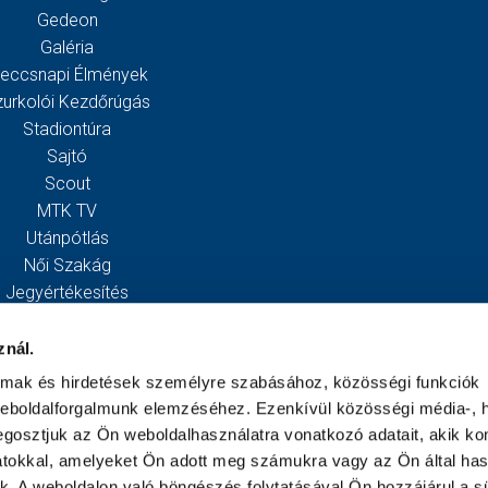
Gedeon
Galéria
eccsnapi Élmények
zurkolói Kezdőrúgás
Stadiontúra
Sajtó
Scout
MTK TV
Utánpótlás
Női Szakág
Jegyértékesítés
Webshop
Stadion
znál.
Egyesület
almak és hirdetések személyre szabásához, közösségi funkciók
Kapcsolat
weboldalforgalmunk elemzéséhez. Ezenkívül közösségi média-, h
gosztjuk az Ön weboldalhasználatra vonatkozó adatait, akik ko
atokkal, amelyeket Ön adott meg számukra vagy az Ön által ha
ek. A weboldalon való böngészés folytatásával Ön hozzájárul a sü