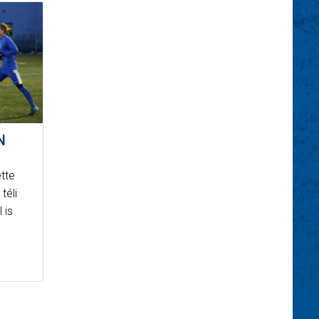
N
ette
téli
 is