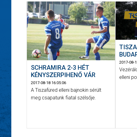
TISZA
BUDAPE
2017-08-1
SCHRAMIRA 2-3 HÉT
Vezéráld
KÉNYSZERPIHENŐ VÁR
elleni p
2017-08-18 16:05:06
A Tiszafüred elleni bajnokin sérült
meg csapatunk fiatal szélsője.