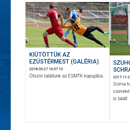
KIÜTÖTTÜK AZ
EZÜSTÉRMEST (GALÉRIA)
SZUH
SCHR
2018-05-27 16:07:10
Ötször találtunk az ESMTK kapujába.
2017-11-2
Soma há
cserekén
is talált.