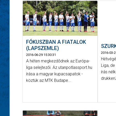
FÓKUSZBAN A FIATALOK
SZUR
(LAPSZEMLE)
2016-03-2
2016-06-29 15:30:31
Hétvégé
A héten megkezdődnek az Európa-
Liga, d
liga selejtezői. Az utanpotlassport.hu
írás nél
írása a magyar kupacsapatok -
drukkerü
köztük az MTK Budape...