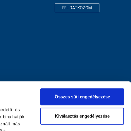
FELIRATKOZOM
Összes süti engedélyezése
irdető- és
Kiválasztás engedélyezése
mbinálhatják
sznált más
tik