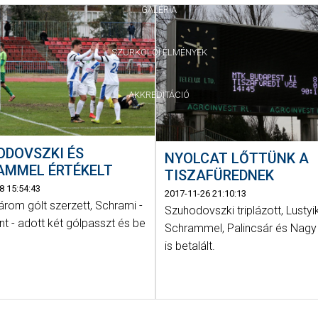
GALÉRIA
SZURKOLÓI ÉLMÉNYEK
AKKREDITÁCIÓ
ODOVSZKI ÉS
NYOLCAT LŐTTÜNK A
AMMEL ÉRTÉKELT
TISZAFÜREDNEK
8 15:54:43
2017-11-26 21:10:13
rom gólt szerzett, Schrami -
Szuhodovszki triplázott, Lustyik
t - adott két gólpasszt és be
Schrammel, Palincsár és Nagy
is betalált.