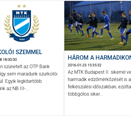
KOLÓI SZEMMEL
HÁROM A HARMADIKO
8 18:00:00
2016-01-23 15:35:32
n szünetelt az OTP Bank
Az MTK Budapest II. sikerrel v
e így sem maradunk szurkolói
harmadik edzőmérkőzését is a 
kül. Egyik legkitartóbb
felkészülési időszakban, ezúttal
nk az NB III-...
többgólos siker...