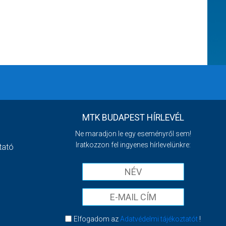
MTK BUDAPEST HÍRLEVÉL
Ne maradjon le egy eseményről sem!
Iratkozzon fel ingyenes hírlevelünkre:
tató
Elfogadom az
Adatvédelmi tájékoztatót
!