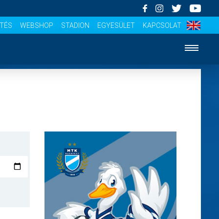
ÍTÉS
WEBSHOP
STADION
EGYESÜLET
KAPCSOLAT