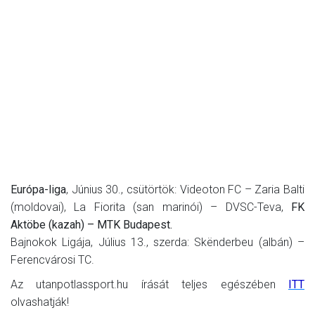
Európa-liga
, Június 30., csütörtök: Videoton FC – Zaria Balti
(moldovai), La Fiorita (san marinói) – DVSC-Teva,
FK
Aktöbe (kazah) – MTK Budapest.
Bajnokok Ligája, Július 13., szerda: Skënderbeu (albán) –
Ferencvárosi TC.
Az utanpotlassport.hu írását teljes egészében
ITT
olvashatják!