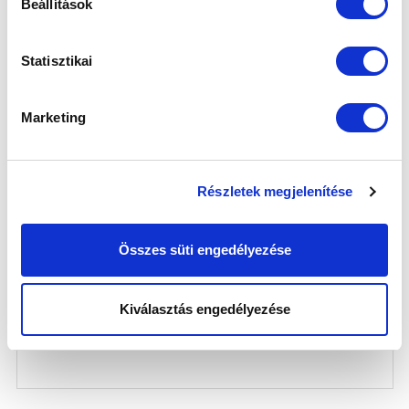
Beállítások
Statisztikai
Marketing
Részletek megjelenítése
INTERJÚ: A 200. BAJNOKI MECCSÉHEZ
ÉRKEZETT DEMJÉN PATRIK (VIDEÓ)
Összes süti engedélyezése
2025-11-12
A válogatott keretbe meghívott kapusunk jubilált az NB
I-ben a hétvégén.
Kiválasztás engedélyezése