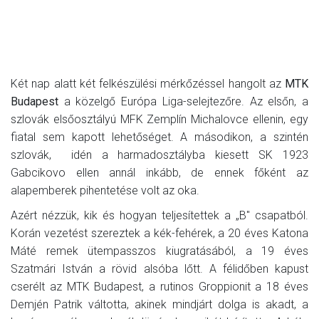
Két nap alatt két felkészülési mérkőzéssel hangolt az
MTK
Budapest
a közelgő Európa Liga-selejtezőre. Az elsőn, a
szlovák elsőosztályú MFK Zemplín Michalovce ellenin, egy
fiatal sem kapott lehetőséget. A másodikon, a szintén
szlovák, idén a harmadosztályba kiesett SK 1923
Gabcikovo ellen annál inkább, de ennek főként az
alapemberek pihentetése volt az oka.
Azért nézzük, kik és hogyan teljesítettek a „B" csapatból.
Korán vezetést szereztek a kék-fehérek, a 20 éves Katona
Máté remek ütempasszos kiugratásából, a 19 éves
Szatmári István a rövid alsóba lőtt. A félidőben kapust
cserélt az MTK Budapest, a rutinos Groppionit a 18 éves
Demjén Patrik váltotta, akinek mindjárt dolga is akadt, a