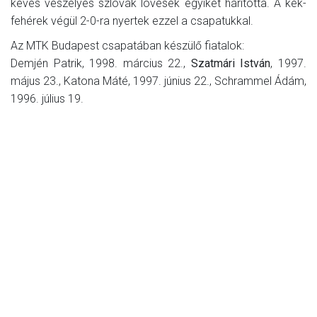
kevés veszélyes szlovák lövések egyikét hárította. A kék-
fehérek végül 2-0-ra nyertek ezzel a csapatukkal.
Az MTK Budapest csapatában készülő fiatalok:
Demjén Patrik, 1998. március 22.,
Szatmári István
, 1997.
május 23., Katona Máté, 1997. június 22., Schrammel Ádám,
1996. július 19.