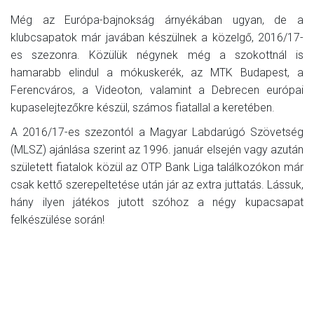
Még az Európa-bajnokság árnyékában ugyan, de a
klubcsapatok már javában készülnek a közelgő, 2016/17-
es szezonra. Közülük négynek még a szokottnál is
hamarabb elindul a mókuskerék, az MTK Budapest, a
Ferencváros, a Videoton, valamint a Debrecen európai
kupaselejtezőkre készül, számos fiatallal a keretében.
A 2016/17-es szezontól a Magyar Labdarúgó Szövetség
(MLSZ) ajánlása szerint az 1996. január elsején vagy azután
született fiatalok közül az OTP Bank Liga találkozókon már
csak kettő szerepeltetése után jár az extra juttatás. Lássuk,
hány ilyen játékos jutott szóhoz a négy kupacsapat
felkészülése során!