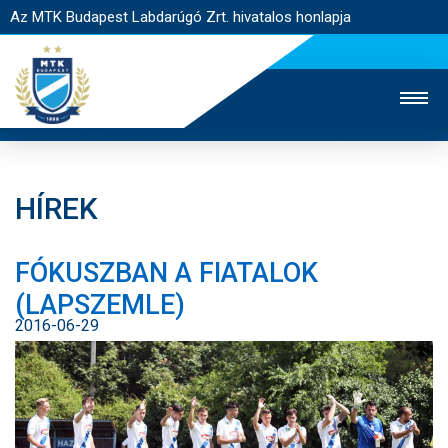
Az MTK Budapest Labdarúgó Zrt. hivatalos honlapja
HÍREK
MTK TV
UTÁNPÓTLÁS
NŐI SZAKÁG
FÓKUSZBAN A FIATALOK
JEGYÉRTÉKESÍTÉS
WEBSHOP
STADION
(LAPSZEMLE)
EGYESÜLET
KAPCSOLAT
2016-06-29
NYITÓLAP
HÍREK
CSAPATOK