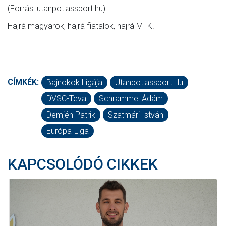
(Forrás: utanpotlassport.hu)
Hajrá magyarok, hajrá fiatalok, hajrá MTK!
CÍMKÉK:
Bajnokok Ligája
Utanpotlassport.hu
DVSC-Teva
Schrammel Ádám
Demjén Patrik
Szatmári István
Európa-Liga
KAPCSOLÓDÓ CIKKEK