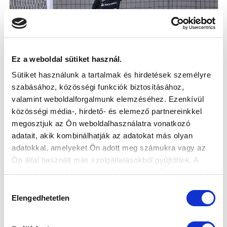
Ez a weboldal sütiket használ.
Sütiket használunk a tartalmak és hirdetések személyre
szabásához, közösségi funkciók biztosításához,
DEMJÉN PATRIK DEBRECENBEN
valamint weboldalforgalmunk elemzéséhez. Ezenkívül
FOLYTATJA
közösségi média-, hirdető- és elemező partnereinkkel
2026-01-28
megosztjuk az Ön weboldalhasználatra vonatkozó
Átigazolási díjért távozik a 27 éves kapus.
adatait, akik kombinálhatják az adatokat más olyan
adatokkal, amelyeket Ön adott meg számukra vagy az
Ön által használt más szolgáltatásokból gyűjtöttek. A
weboldalon való böngészés folytatásával Ön hozzájárul a
sütik használatához.
Hozzájárulás
Elengedhetetlen
kiválasztása