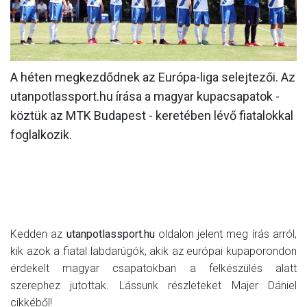
MÉRKŐZÉSEK
KLUB
A héten megkezdődnek az Európa-liga selejtezői. Az
GALÉRIA
utanpotlassport.hu írása a magyar kupacsapatok -
SZURKOLÓI ÉLMÉNYEK
köztük az MTK Budapest - keretében lévő fiatalokkal
AKKREDITÁCIÓ
foglalkozik.
Kedden az
utanpotlassport.hu
oldalon jelent meg írás arról,
kik azok a fiatal labdarúgók, akik az európai kupaporondon
érdekelt magyar csapatokban a felkészülés alatt
szerephez jutottak. Lássunk részleteket Majer Dániel
cikkéből!