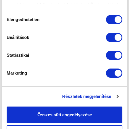
weboldalon való böngészés folytatásával Ön hozzájárul a
sütik használatához.
Hozzájárulás
Elengedhetetlen
kiválasztása
Beállítások
Statisztikai
Marketing
Részletek megjelenítése
Összes süti engedélyezése