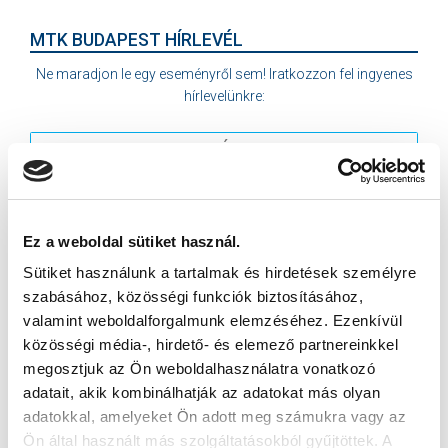
MTK BUDAPEST HÍRLEVÉL
Ne maradjon le egy eseményről sem! Iratkozzon fel ingyenes
hírlevelünkre:
Ez a weboldal sütiket használ.
Elfogadom az
Adatvédelmi tájékoztatót
!
Sütiket használunk a tartalmak és hirdetések személyre
FELIRATKOZOM
szabásához, közösségi funkciók biztosításához,
valamint weboldalforgalmunk elemzéséhez. Ezenkívül
közösségi média-, hirdető- és elemező partnereinkkel
SZPONZOROK
megosztjuk az Ön weboldalhasználatra vonatkozó
adatait, akik kombinálhatják az adatokat más olyan
adatokkal, amelyeket Ön adott meg számukra vagy az
Ön által használt más szolgáltatásokból gyűjtöttek. A