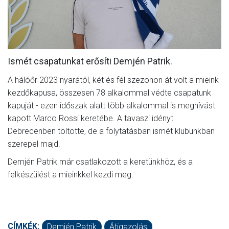
MÉRKŐZÉSEK
KLUB
GALÉRIA
Ismét csapatunkat erősíti Demjén Patrik.
SZURKOLÓI ÉLMÉNYEK
A hálóőr 2023 nyarától, két és fél szezonon át volt a mieink
kezdőkapusa, összesen 78 alkalommal védte csapatunk
AKKREDITÁCIÓ
kapuját - ezen időszak alatt több alkalommal is meghívást
kapott Marco Rossi keretébe. A tavaszi idényt
Debrecenben töltötte, de a folytatásban ismét klubunkban
szerepel majd.
Demjén Patrik már csatlakozott a keretünkhöz, és a
felkészülést a mieinkkel kezdi meg.
CÍMKÉK:
Demjén Patrik
Átigazolás