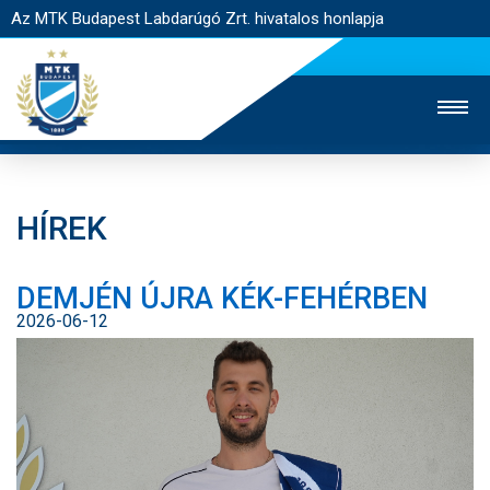
Az MTK Budapest Labdarúgó Zrt. hivatalos honlapja
HÍREK
MTK TV
UTÁNPÓTLÁS
NŐI SZAKÁG
DEMJÉN ÚJRA KÉK-FEHÉRBEN
JEGYÉRTÉKESÍTÉS
WEBSHOP
STADION
2026-06-12
EGYESÜLET
KAPCSOLAT
NYITÓLAP
HÍREK
CSAPATOK