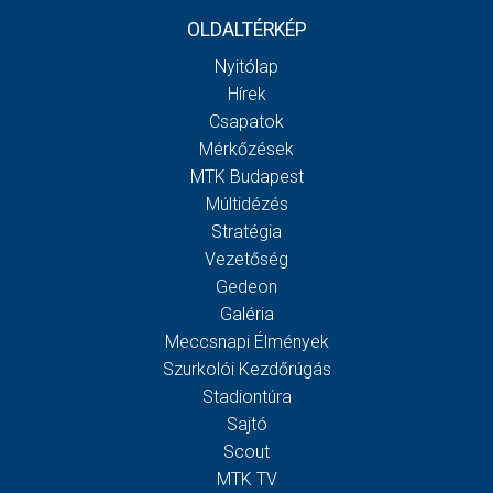
OLDALTÉRKÉP
Nyitólap
Hírek
Csapatok
Mérkőzések
MTK Budapest
Múltidézés
Stratégia
Vezetőség
Gedeon
Galéria
Meccsnapi Élmények
Szurkolói Kezdőrúgás
Stadiontúra
Sajtó
Scout
MTK TV