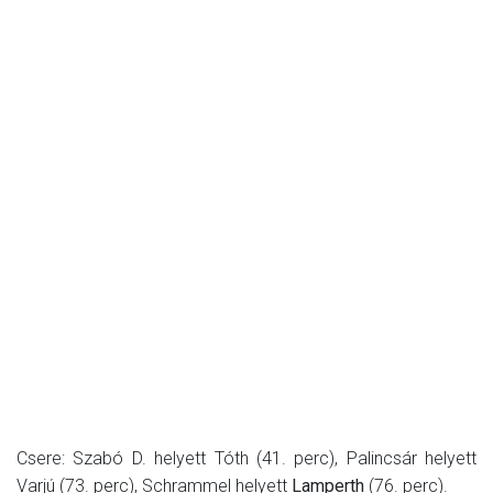
Csere: Szabó D. helyett Tóth (41. perc), Palincsár helyett
Varjú (73. perc), Schrammel helyett
Lamperth
(76. perc).