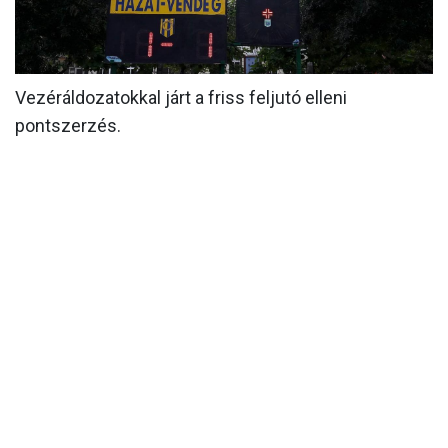
MÉRKŐZÉSEK
KLUB
Vezéráldozatokkal járt a friss feljutó elleni
GALÉRIA
pontszerzés.
SZURKOLÓI ÉLMÉNYEK
AKKREDITÁCIÓ