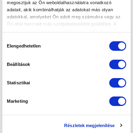
megosztjuk az Ön weboldalhasználatra vonatkozó
adatait, akik kombinálhatják az adatokat más olyan
adatokkal, amelyeket Ön adott meg számukra vagy az
Ön által használt más szolgáltatásokból gyűjtöttek. A
CÍMKÉK:
Pölöskei Gábor
Nagy Zsombor
weboldalon való böngészés folytatásával Ön hozzájárul a
Szabó Dominik
Schrammel Ádám
sütik használatához.
Hozzájárulás
Elengedhetetlen
kiválasztása
Tiszafüredi VSE
Beállítások
KAPCSOLÓDÓ CIKKEK
Statisztikai
Marketing
Részletek megjelenítése