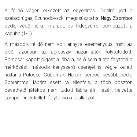
A félidő végén érkezett az egyenlítés. Oldalról jött a
szabadrúgás, Szuhodovszki megcsúsztatta,
Nagy Zsombor
pedig védő nélkül maradt, és hidegvérrel bombázott a
kapuba (1-1).
A második félidő nem volt annyira eseménydús, mint az
első, azonban az agresszív hazai játék folytatódott.
Palincsár kapott rúgást a lábára, és ő sem tudta folytatni a
mérkőzést, második kényszerű cseréjét is végre kellett
hajtania Pölöskei Gábornak. Három perccel később pedig
Schrammel lábára esett rá ellenfele, a több poszton
bevethető játékos nem tudott lábra állni, ezért helyette
Lamperthnek kellett folytatnia a találkozót.