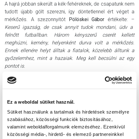
A hajrá jobban sikerült a kék-fehéreknek, de csapatunk nem
tudott újabb gólt szerezni, így döntetlennel ért véget a
mérkőzés. A szezonnyitót
Pölöskei Gábor
értékelte: –
Keserű igazság, de csak annyit tudok mondani, üdv a
felnőtt futballban. Három kényszerű cserét kellett
meghúzni, kemény, helyenként durva volt a mérkőzés.
Ennek ellenére helyt álltak a fiatalok, közelebb álltunk a
győzelemhez, mint a hazaiak. Meg kell becsülni az egy
pontot is.
A vezetőedzőt kérdeztük a sérültekről is: –
Szabó
Dominiknak kiestek az ütközés utáni pillanatok, őt
agyrázkódás gyanújával el kell küldenünk vizsgálatra.
Schrami lábára ráesett az ellenfél ütközés után, nem bír
Ez a weboldal sütiket használ.
ráállni, meg kell röntgeneztetni. Palincsár kemény rúgást
Sütiket használunk a tartalmak és hirdetések személyre
kapott, a térdét fájlalta, remélhetőleg nem lesz komoly a
szabásához, közösségi funkciók biztosításához,
sérülése.
valamint weboldalforgalmunk elemzéséhez. Ezenkívül
közösségi média-, hirdető- és elemező partnereinkkel