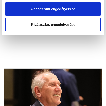
Összes süti engedélyezése
NAGY ZSOMBOR TÁVOZIK
2025-06-12
Kiválasztás engedélyezése
Szerződése lejártát követően távozik klubunktól Nagy
Zsombor.