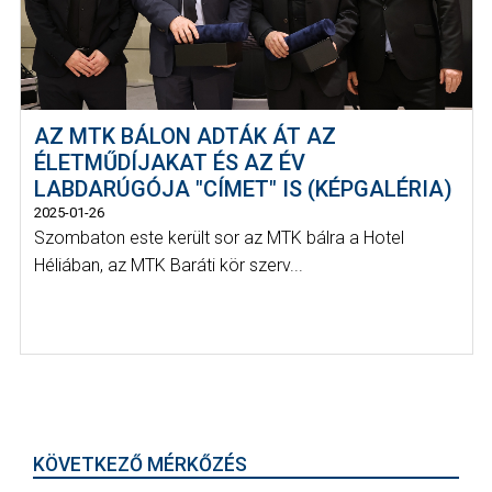
AZ MTK BÁLON ADTÁK ÁT AZ
ÉLETMŰDÍJAKAT ÉS AZ ÉV
LABDARÚGÓJA "CÍMET" IS (KÉPGALÉRIA)
2025-01-26
Szombaton este került sor az MTK bálra a Hotel
Héliában, az MTK Baráti kör szerv...
KÖVETKEZŐ MÉRKŐZÉS