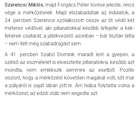
Szerencsi Miklós
, majd Forgács Péter lövése jelezte, nincs
vége a mérkőzésnek. Majd elszabadultak az indulatok, a
24. percben Szerencsi szólalkozott össze az őt védő két
méteres védővel, aki pillanatokkal később lefejelte a kék-
fehérek csatárát, a játékvezető azonban – bár tisztán látta
– nem ítélt még szabadrúgást sem.
A 41. percben Szabó Dominik maradt lent a gyepen, a
szélső az eszméletét is elvesztette pillanatokra, később azt
mondta, nem emlékszik semmire az esetből. Pozitív
viszont, hogy a mérkőzést követően magánál volt, sőt már
a pályáról is saját lábán jött le. Ám hiába folytatta volna a
mérkőzést, az edzői stáb nem engedte azt.