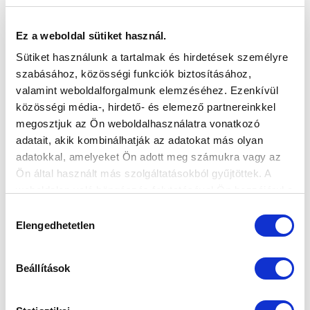
2017-08-13 21:05:33
Vezéráldozatokkal járt a friss feljutó elleni pontszerzés.
Ez a weboldal sütiket használ.
Sütiket használunk a tartalmak és hirdetések személyre
szabásához, közösségi funkciók biztosításához,
valamint weboldalforgalmunk elemzéséhez. Ezenkívül
közösségi média-, hirdető- és elemező partnereinkkel
megosztjuk az Ön weboldalhasználatra vonatkozó
adatait, akik kombinálhatják az adatokat más olyan
adatokkal, amelyeket Ön adott meg számukra vagy az
Ön által használt más szolgáltatásokból gyűjtöttek. A
weboldalon való böngészés folytatásával Ön hozzájárul a
sütik használatához.
Hozzájárulás
Elengedhetetlen
kiválasztása
Beállítások