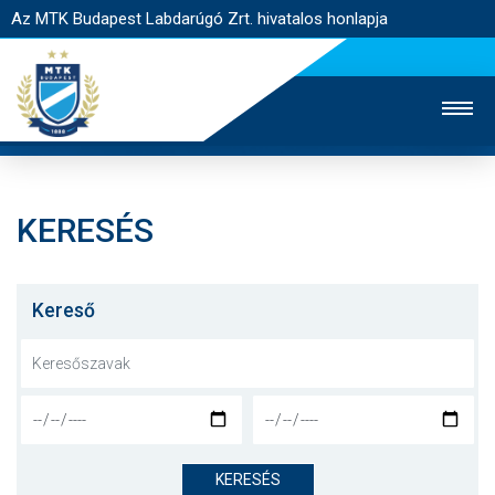
Az MTK Budapest Labdarúgó Zrt. hivatalos honlapja
KERESÉS
MTK TV
UTÁNPÓTLÁS
NŐI SZAKÁG
JEGYÉRTÉKESÍTÉS
WEBSHOP
STADION
Kereső
EGYESÜLET
KAPCSOLAT
NYITÓLAP
HÍREK
KERESÉS
CSAPATOK