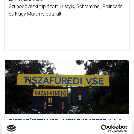
Szuhodovszki triplázott, Lustyik, Schrammel, Palincsár
és Nagy Martin is betalált.
TISZAFÜREDI VSE - MTK BUDAPEST II 1-1
(1-1)