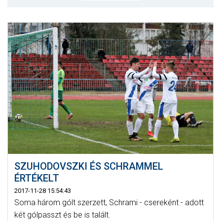
MÉRKŐZÉSEK
KLUB
GALÉRIA
SZURKOLÓI ÉLMÉNYEK
AKKREDITÁCIÓ
SZUHODOVSZKI ÉS SCHRAMMEL
ÉRTÉKELT
2017-11-28 15:54:43
Soma három gólt szerzett, Schrami - csereként - adott
két gólpasszt és be is talált.