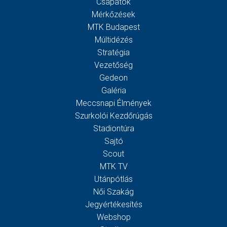
Csapatok
Mérkőzések
MTK Budapest
Múltidézés
Stratégia
Vezetőség
Gedeon
Galéria
Meccsnapi Élmények
Szurkolói Kezdőrúgás
Stadiontúra
Sajtó
Scout
MTK TV
Utánpótlás
Női Szakág
Jegyértékesítés
Webshop