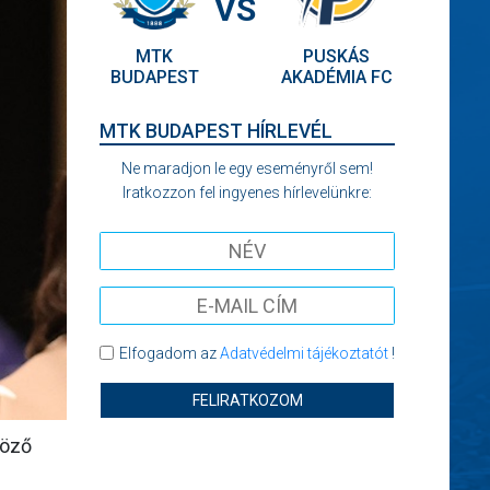
VS
MTK
PUSKÁS
BUDAPEST
AKADÉMIA FC
MTK BUDAPEST HÍRLEVÉL
Ne maradjon le egy eseményről sem!
Iratkozzon fel ingyenes hírlevelünkre:
Elfogadom az
Adatvédelmi tájékoztatót
!
FELIRATKOZOM
böző