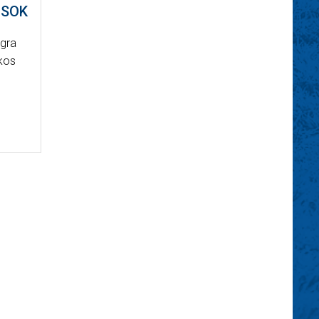
OSOK
ágra
ékos