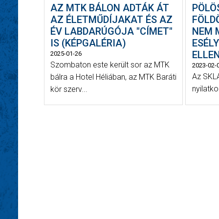
AZ MTK BÁLON ADTÁK ÁT
PÖLÖS
AZ ÉLETMŰDÍJAKAT ÉS AZ
FÖLD
ÉV LABDARÚGÓJA "CÍMET"
NEM 
IS (KÉPGALÉRIA)
ESÉL
ELLEN
2025-01-26
Szombaton este került sor az MTK
2023-02-
Az SKLA
bálra a Hotel Héliában, az MTK Baráti
nyilatko
kör szerv...