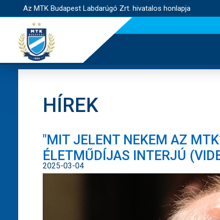
Az MTK Budapest Labdarúgó Zrt. hivatalos honlapja
HÍREK
"MIT JELENT NEKEM AZ MTK?
ÉLETMŰDÍJAS INTERJÚ (VID
2025-03-04