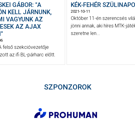
KEI GÁBOR: "A
KÉK-FEHÉR SZÜLINAP
ÖN KELL JÁRNUNK,
2021-10-11
Október 11-én szerencsés vil
MI VAGYUNK AZ
YESEK AZ AJAX
jönni annak, aki híres MTK-ját
"
szeretne len...
06
 felső szekcióvezetője
zott az ifi BL-párharc előtt.
SZPONZOROK