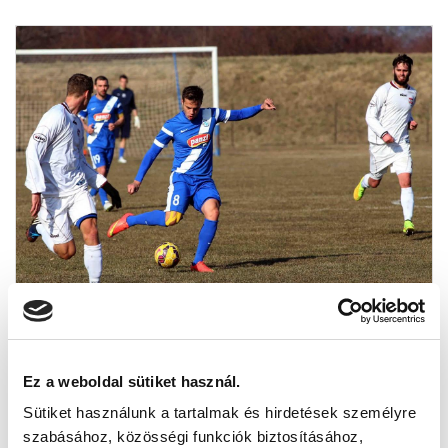
TOVÁBBRA IS VERETLEN AZ MTK: MFK
RIMASZOMBAT - MTK BUDAPEST 1-3 (1-2)
Ez a weboldal sütiket használ.
2015-02-20 17:17:04
Sütiket használunk a tartalmak és hirdetések személyre
Az MFK Rimaszombat együttese némi késéssel
szabásához, közösségi funkciók biztosításához,
érkezett a mérkőzés helyszínére, így kérték a