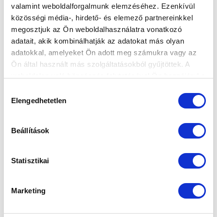
valamint weboldalforgalmunk elemzéséhez. Ezenkívül
játékvezetőket, hogy kezdjék 15...
közösségi média-, hirdető- és elemező partnereinkkel
megosztjuk az Ön weboldalhasználatra vonatkozó
adatait, akik kombinálhatják az adatokat más olyan
adatokkal, amelyeket Ön adott meg számukra vagy az
Ön által használt más szolgáltatásokból gyűjtöttek. A
weboldalon való böngészés folytatásával Ön hozzájárul a
sütik használatához.
Hozzájárulás
Elengedhetetlen
kiválasztása
Beállítások
Statisztikai
Marketing