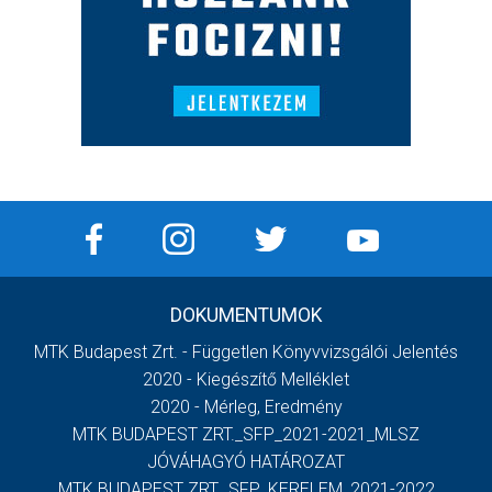
DOKUMENTUMOK
MTK Budapest Zrt. - Független Könyvvizsgálói Jelentés
2020 - Kiegészítő Melléklet
2020 - Mérleg, Eredmény
MTK BUDAPEST ZRT._SFP_2021-2021_MLSZ
JÓVÁHAGYÓ HATÁROZAT
MTK BUDAPEST ZRT._SFP_KERELEM_2021-2022