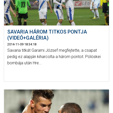
SAVARIA HÁROM TITKOS PONTJA
(VIDEÓ+GALÉRIA)
2014-11-09 18:34:18
Savaria titkát Garami József megfejtette, a csapat
pedig ez alapján kiharcolta a három pontot. Pölöskei
bombája után Hre...