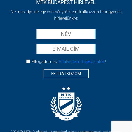
MTK BUDAPEST HÍRLEVÉL
Ne maradjon le egy eseményről sem! Iratkozzon fel ingyenes
hírlevelünkre:
Elfogadom az
Adatvédelmi tájékoztatót
!
FELIRATKOZOM
2026 © MTK Budapest - A weboldal teljes tartalma szerzői jogi védelem