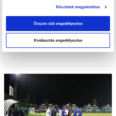
Részletek megjelenítése
METALISZT HARKOV – MTK BUDAPEST 2-
2 (1-1) (VIDEÓ)
Összes süti engedélyezése
2015-02-14 20:56:05
Lejátszotta utolsó törökországi, felkészülési
mérkőzését Garami József csapata. A három ellenfél
Kiválasztás engedélyezése
közül talán az ukránok...