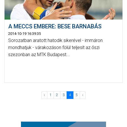
A MECCS EMBERE: BESE BARNABÁS
2014-10-19 16:39:35
Sorozatban aratott hatodik sikerével - immáron
mondhatjuk - várakozáson fölül teljesít az őszi
szezonban az MTK Budapest...
‹
1
2
3
4
5
›