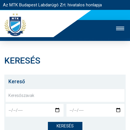
Az MTK Budapest Labdarúgó Zrt. hivatalos honlapja
KERESÉS
MTK TV
UTÁNPÓTLÁS
NŐI SZAKÁG
JEGYÉRTÉKESÍTÉS
WEBSHOP
STADION
Kereső
EGYESÜLET
KAPCSOLAT
NYITÓLAP
HÍREK
KERESÉS
CSAPATOK