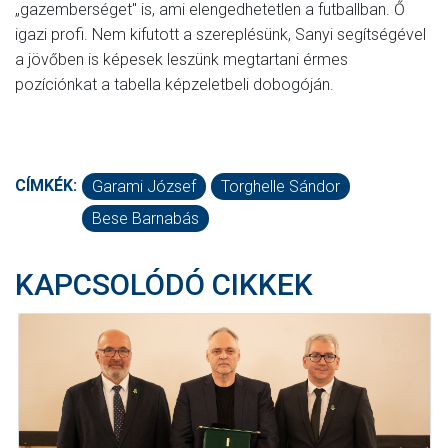
„gazemberséget" is, ami elengedhetetlen a futballban. Ő
igazi profi. Nem kifutott a szereplésünk, Sanyi segítségével
a jövőben is képesek leszünk megtartani érmes
pozíciónkat a tabella képzeletbeli dobogóján.
CÍMKÉK:
Garami József
Torghelle Sándor
Bese Barnabás
KAPCSOLÓDÓ CIKKEK