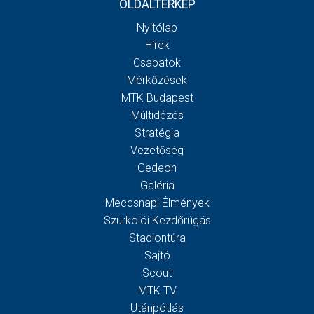
OLDALTÉRKÉP
Nyitólap
Hírek
Csapatok
Mérkőzések
MTK Budapest
Múltidézés
Stratégia
Vezetőség
Gedeon
Galéria
Meccsnapi Élmények
Szurkolói Kezdőrúgás
Stadiontúra
Sajtó
Scout
MTK TV
Utánpótlás