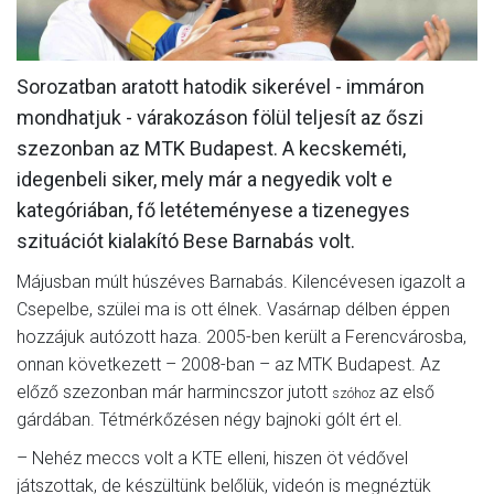
MÉRKŐZÉSEK
KLUB
Sorozatban aratott hatodik sikerével - immáron
mondhatjuk - várakozáson fölül teljesít az őszi
GALÉRIA
szezonban az MTK Budapest. A kecskeméti,
SZURKOLÓI ÉLMÉNYEK
idegenbeli siker, mely már a negyedik volt e
AKKREDITÁCIÓ
kategóriában, fő letéteményese a tizenegyes
szituációt kialakító Bese Barnabás volt.
Májusban múlt húszéves Barnabás. Kilencévesen igazolt a
Csepelbe, szülei ma is ott élnek. Vasárnap délben éppen
hozzájuk autózott haza. 2005-ben került a Ferencvárosba,
onnan következett – 2008-ban – az MTK Budapest. Az
előző szezonban már harmincszor jutott
az első
szóhoz
gárdában. Tétmérkőzésen négy bajnoki gólt ért el.
– Nehéz meccs volt a KTE elleni, hiszen öt védővel
játszottak, de készültünk belőlük, videón is megnéztük