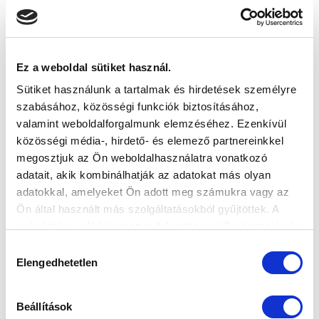
KÖVETKEZŐ MÉRKŐZÉS
2026-08-07 17:30
Ez a weboldal sütiket használ.
ÚJ HIDEGKUTI NÁNDOR STADION
Sütiket használunk a tartalmak és hirdetések személyre
szabásához, közösségi funkciók biztosításához,
VS
valamint weboldalforgalmunk elemzéséhez. Ezenkívül
közösségi média-, hirdető- és elemező partnereinkkel
megosztjuk az Ön weboldalhasználatra vonatkozó
MTK BUDAPEST
PUSKÁS AKADÉMIA FC
adatait, akik kombinálhatják az adatokat más olyan
adatokkal, amelyeket Ön adott meg számukra vagy az
MTK BUDAPEST HÍRLEVÉL
Ön által használt más szolgáltatásokból gyűjtöttek. A
Ne maradjon le egy eseményről sem! Iratkozzon fel ingyenes
weboldalon való böngészés folytatásával Ön hozzájárul a
hírlevelünkre:
sütik használatához.
Hozzájárulás
Elengedhetetlen
kiválasztása
Beállítások