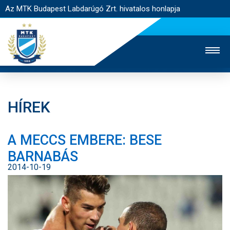
Az MTK Budapest Labdarúgó Zrt. hivatalos honlapja
HÍREK
MTK TV
UTÁNPÓTLÁS
NŐI SZAKÁG
A MECCS EMBERE: BESE
JEGYÉRTÉKESÍTÉS
WEBSHOP
STADION
BARNABÁS
EGYESÜLET
KAPCSOLAT
2014-10-19
NYITÓLAP
HÍREK
CSAPATOK