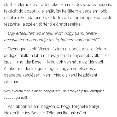
őket. – elemezte a történteket Barni. – Józsi bácsi hasonló
taktikát dolgozott ki ellenük, így kerültem a védelem jobb
oldalára. Feladataim közé tartozott a támadójátékban való
részvétel, a szélen történő előretörésekkel.
– Úgy értesültem az interjú előtt, hogy Barni felette
becsületes: megmondja azt is, ha nem volt büntető?
– Tizenegyes volt. Visszahúztam a labdát, az ellenfelem
pedig eltalálta a lábam. Tavaly eredményesebb voltam ez
igaz. – mondja Bese. – Még sok van hátra az idényből.
Amikor mindenki egészséges, nagy a vetélkedés a
csapatba kerülésért. Nem mindig sikerül kezdőként
játszani.
Nem akarom mániákusan hangoztatni, de amolyan jó fiúk alkotják a
csapat gerincét.
– Van abban valami nagyon jó, hogy Torghelle Sanyi
idekerült. – így Bese. – Tőle tanulhatunk némi