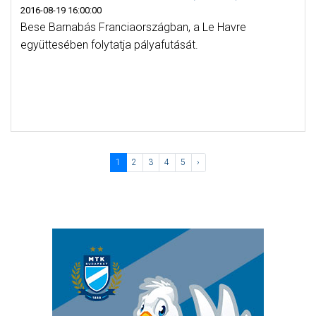
2016-08-19 16:00:00
Bese Barnabás Franciaországban, a Le Havre
együttesében folytatja pályafutását.
1
2
3
4
5
›