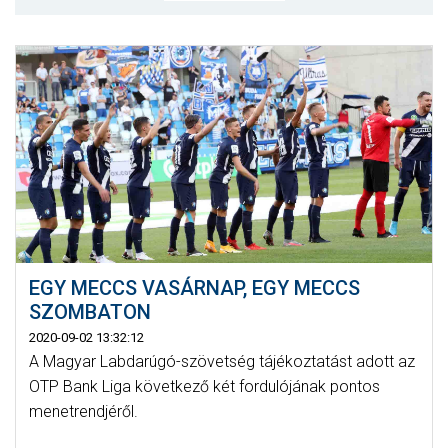
MÉRKŐZÉSEK
KLUB
GALÉRIA
SZURKOLÓI ÉLMÉNYEK
AKKREDITÁCIÓ
EGY MECCS VASÁRNAP, EGY MECCS
SZOMBATON
2020-09-02 13:32:12
A Magyar Labdarúgó-szövetség tájékoztatást adott az
OTP Bank Liga következő két fordulójának pontos
menetrendjéről.