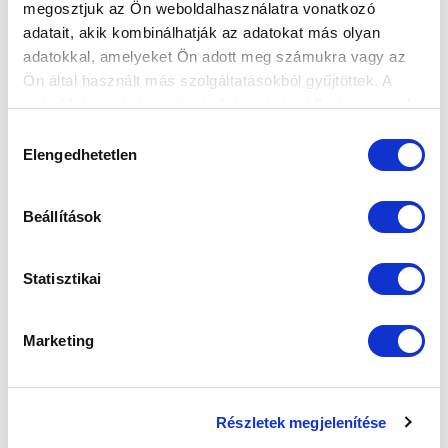
megosztjuk az Ön weboldalhasználatra vonatkozó
adatait, akik kombinálhatják az adatokat más olyan
adatokkal, amelyeket Ön adott meg számukra vagy az
Ön által használt más szolgáltatásokból gyűjtöttek. A
weboldalon való böngészés folytatásával Ön hozzájárul a
A HÉTVÉGÉI REGGELTŐL ESTIG
sütik használatához.
MECCSNÉZÉSSEL TELNEK (LAPSZEMLE)
Hozzájárulás
Elengedhetetlen
kiválasztása
2016-08-24 08:45:18
Garami József, az MTK Budapest szakmai igazgatója a
rangado.hu-nak mesélt a mindennapjairól, a kék-fehérek
Beállítások
döcögős szezo...
Statisztikai
Marketing
Részletek megjelenítése