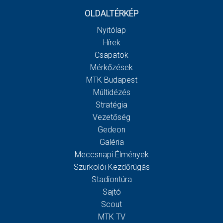
OLDALTÉRKÉP
Nyitólap
Hírek
Csapatok
Mérkőzések
MTK Budapest
Múltidézés
Stratégia
Vezetőség
Gedeon
Galéria
Meccsnapi Élmények
Szurkolói Kezdőrúgás
Stadiontúra
Sajtó
Scout
MTK TV