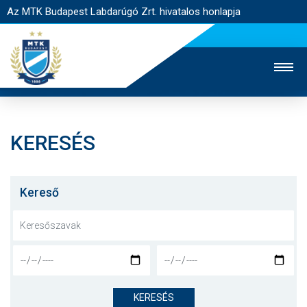
Az MTK Budapest Labdarúgó Zrt. hivatalos honlapja
KERESÉS
MTK TV
UTÁNPÓTLÁS
NŐI SZAKÁG
JEGYÉRTÉKESÍTÉS
WEBSHOP
STADION
Kereső
EGYESÜLET
KAPCSOLAT
NYITÓLAP
HÍREK
KERESÉS
CSAPATOK