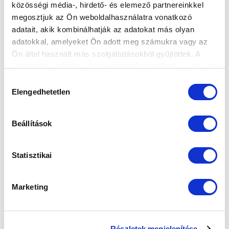
közösségi média-, hirdető- és elemező partnereinkkel
megosztjuk az Ön weboldalhasználatra vonatkozó
adatait, akik kombinálhatják az adatokat más olyan
adatokkal, amelyeket Ön adott meg számukra vagy az
A NEMZET SANYIJA
2014-08-30
Ön által használt más szolgáltatásokból gyűjtöttek. A
Torghelle Sándorról jelent meg kétoldalas interjú a
weboldalon való böngészés folytatásával Ön hozzájárul a
Nemzeti Sport hétvégi mellékletében, mely a
sütik használatához.
Hozzájárulás
mostanság megjelent önél...
Elengedhetetlen
kiválasztása
Beállítások
Statisztikai
Marketing
Részletek megjelenítése