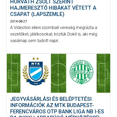
HORVÁTH ZSOLT SZERINT
HAJMERESZTŐ HIBÁKAT VÉTETT A
CSAPAT (LAPSZEMLE)
2014-08-27
A Videoton elleni szombati vereség megrázta a
vezetőket, játékosokat, köztük Dokit is, aki még
vasárnap sem tudott napir...
JEGYVÁSÁRLÁSI ÉS BELÉPTETÉSI
INFORMÁCIÓK AZ MTK BUDAPEST-
FERENCVÁROS OTP BANK LIGA NB I-ES