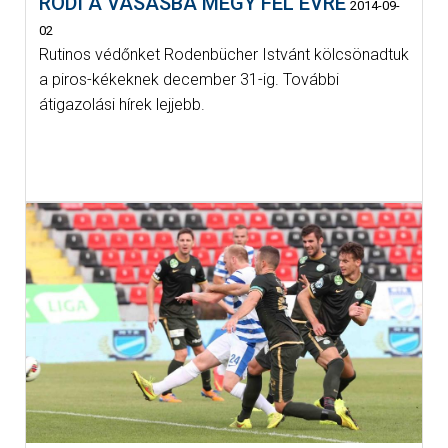
RODI A VASASBA MEGY FÉL ÉVRE
2014-09-
02
Rutinos védőnket Rodenbücher Istvánt kölcsönadtuk
a piros-kékeknek december 31-ig. További
átigazolási hírek lejjebb.