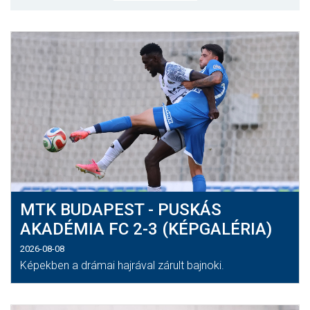
MÉRKŐZÉSEK
KLUB
GALÉRIA
SZURKOLÓI ÉLMÉNYEK
AKKREDITÁCIÓ
MTK BUDAPEST - PUSKÁS
AKADÉMIA FC 2-3 (KÉPGALÉRIA)
2026-08-08
Képekben a drámai hajrával zárult bajnoki.