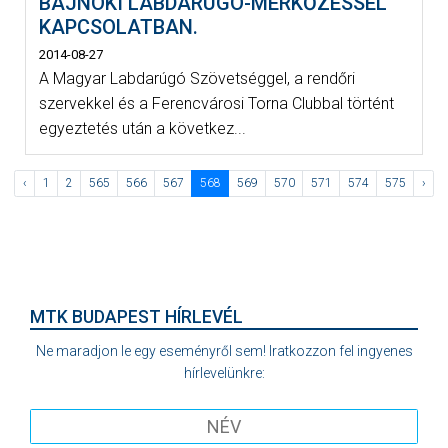
BAJNOKI LABDARÚGÓ-MÉRKŐZÉSSEL
KAPCSOLATBAN.
2014-08-27
A Magyar Labdarúgó Szövetséggel, a rendőri
szervekkel és a Ferencvárosi Torna Clubbal történt
egyeztetés után a következ...
‹
1
2
565
566
567
568
569
570
571
574
575
›
MTK BUDAPEST HÍRLEVÉL
Ne maradjon le egy eseményről sem! Iratkozzon fel ingyenes
hírlevelünkre: