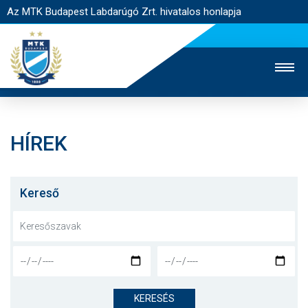
Az MTK Budapest Labdarúgó Zrt. hivatalos honlapja
HÍREK
MTK TV
UTÁNPÓTLÁS
NŐI SZAKÁG
JEGYÉRTÉKESÍTÉS
WEBSHOP
STADION
Kereső
EGYESÜLET
KAPCSOLAT
NYITÓLAP
HÍREK
KERESÉS
CSAPATOK