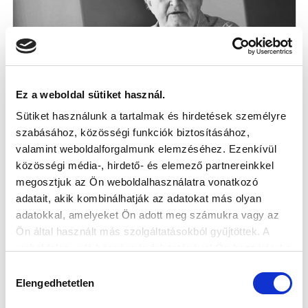
Ez a weboldal sütiket használ.
Sütiket használunk a tartalmak és hirdetések személyre
PÉNTEKEN LESZ GARAMI JÓZSEF
szabásához, közösségi funkciók biztosításához,
TEMETÉSE
valamint weboldalforgalmunk elemzéséhez. Ezenkívül
2025-04-28
közösségi média-, hirdető- és elemező partnereinkkel
Pécsen vehetünk végső búcsút tőle.
megosztjuk az Ön weboldalhasználatra vonatkozó
adatait, akik kombinálhatják az adatokat más olyan
adatokkal, amelyeket Ön adott meg számukra vagy az
Ön által használt más szolgáltatásokból gyűjtöttek. A
weboldalon való böngészés folytatásával Ön hozzájárul a
sütik használatához.
Hozzájárulás
Elengedhetetlen
kiválasztása