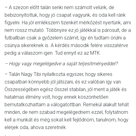
– A szezon előtt talán senki nem számolt velünk, de
bebizonyítottuk, hogy jó csapat vagyunk, és oda kell ránk
figyelni. Ha jól emlékszem tizenkét mérkőzést nyertünk, ami
nem rossz mutató. Többnyire ez jó játékkal is párosult, de a
futballban csak a győzelem számit, így én tudtam örülni a
csúnya sikereknek is. A kérdés második felére visszatérve
pedig a válaszom igen. Tud ennyit ez az MTK.
– Hogy vagy megelégedve a saját teljesítményeddel?
– Talán Nagy Tibi nyilatkozta egyszer, hogy sikeres
csapatban könnyebb jól játszani, és ez valóban így van.
Összességében egész ősszel stabilan, jól ment a játék és
hatalmas élmény volt, hogy ennek köszönhetően
bemutatkozhattam a válogatottban. Remekül alakult tehát
minden, de nem szabad megelégednem ezzel, folytatnom
kell a munkát és még sokat kell fejlődnöm, tanulnom, hogy
elérjek oda, ahova szeretnék.