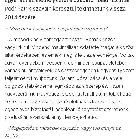
Poór Patrik szavain keresztül tekinthetünk vissza
2014 őszére.
– Milyennek értékeled a csapat őszi szezonját?
– A második hely önmagáért beszél. Remek őszön
vagyunk túl. Mindenki maximálisan odatette magát a közös
siker érdekében, és ennek meg is lett az eredménye. Voltak
ugyan gyengébb meccseink, de minden csapat életében
vannak hullámvölgyek, és összességében kiegyensúlyozott
teljesítményt nyújtottunk. Garami Józsi bácsi és a vele
dolgozó stáb érdeme leginkább ez a szereplés, hiszen
nagyszerű munkát végeznek, sokat tanulhatunk tőlük hétről-
hétre. Természetesen a szurkolóknak is köszönjük az
egész éves biztatást! Hasonlóan jó folytatást szeretnénk
produkálni tavasszal, annyit leszögezhetek.
– Meglepetés a második helyezés, vagy tud ennyit az
MTK?