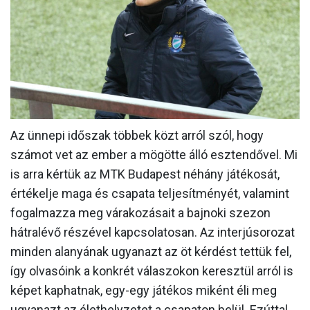
MÉRKŐZÉSEK
KLUB
GALÉRIA
SZURKOLÓI ÉLMÉNYEK
AKKREDITÁCIÓ
Az ünnepi időszak többek közt arról szól, hogy
számot vet az ember a mögötte álló esztendővel. Mi
is arra kértük az MTK Budapest néhány játékosát,
értékelje maga és csapata teljesítményét, valamint
fogalmazza meg várakozásait a bajnoki szezon
hátralévő részével kapcsolatosan. Az interjúsorozat
minden alanyának ugyanazt az öt kérdést tettük fel,
így olvasóink a konkrét válaszokon keresztül arról is
képet kaphatnak, egy-egy játékos miként éli meg
ugyanazt az élethelyzetet a csapaton belül. Ezúttal