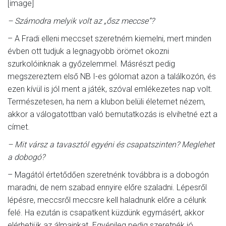
[image]
– Számodra melyik volt az „ősz meccse”?
– A Fradi elleni meccset szeretném kiemelni, mert minden
évben ott tudjuk a legnagyobb örömet okozni
szurkolóinknak a győzelemmel. Másrészt pedig
megszereztem első NB I-es gólomat azon a találkozón, és
ezen kívül is jól ment a játék, szóval emlékezetes nap volt.
Természetesen, ha nem a klubon belüli életemet nézem,
akkor a válogatottban való bemutatkozás is elvihetné ezt a
címet.
– Mit vársz a tavasztól egyéni és csapatszinten? Meglehet
a dobogó?
– Magától értetődően szeretnénk továbbra is a dobogón
maradni, de nem szabad ennyire előre szaladni. Lépesről
lépésre, meccsről meccsre kell haladnunk előre a célunk
felé. Ha ezután is csapatkent küzdünk egymásért, akkor
elérhetjük az álmainkat. Egyénileg pedig szeretnék jó