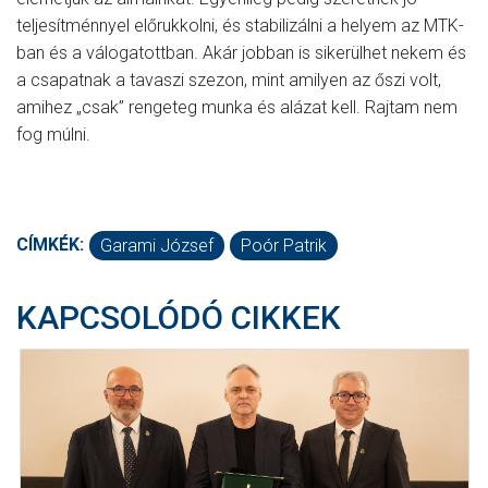
teljesítménnyel előrukkolni, és stabilizálni a helyem az MTK-
ban és a válogatottban. Akár jobban is sikerülhet nekem és
a csapatnak a tavaszi szezon, mint amilyen az őszi volt,
amihez „csak” rengeteg munka és alázat kell. Rajtam nem
fog múlni.
CÍMKÉK:
Garami József
Poór Patrik
KAPCSOLÓDÓ CIKKEK