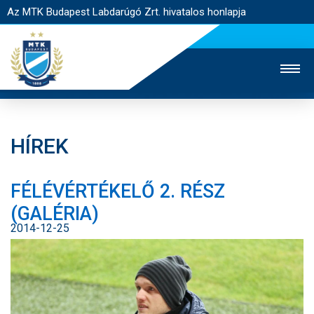
Az MTK Budapest Labdarúgó Zrt. hivatalos honlapja
HÍREK
MTK TV
UTÁNPÓTLÁS
NŐI SZAKÁG
FÉLÉVÉRTÉKELŐ 2. RÉSZ
JEGYÉRTÉKESÍTÉS
WEBSHOP
STADION
(GALÉRIA)
EGYESÜLET
KAPCSOLAT
2014-12-25
NYITÓLAP
HÍREK
CSAPATOK