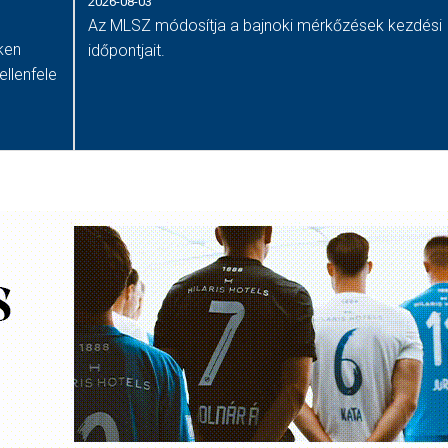
2026-08-03
Az MLSZ módosítja a bajnoki mérkőzések kezdési
ken
időpontjait.
llenfele