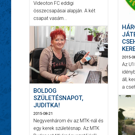
Videoton FC eddigi
összecsapásai alapján. A két
csapat vasárn...
HÁR
JÁT
CSE
KER
2015-0
Az U1
idény
áll, k
a cse
BOLDOG
SZÜLETÉSNAPOT,
JUDITKA!
2015-08-21
Negyvenhárom év az MTK-nál és
egy kerek születésnap. Az MTK