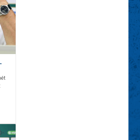
L
mét
t