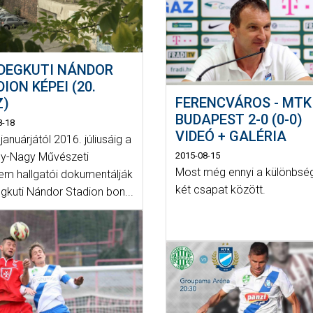
IDEGKUTI NÁNDOR
ION KÉPEI (20.
FERENCVÁROS - MTK
Z)
BUDAPEST 2-0 (0-0)
8-18
VIDEÓ + GALÉRIA
januárjától 2016. júliusáig a
2015-08-15
y-Nagy Művészeti
Most még ennyi a különbsé
em hallgatói dokumentálják
két csapat között.
gkuti Nándor Stadion bon...