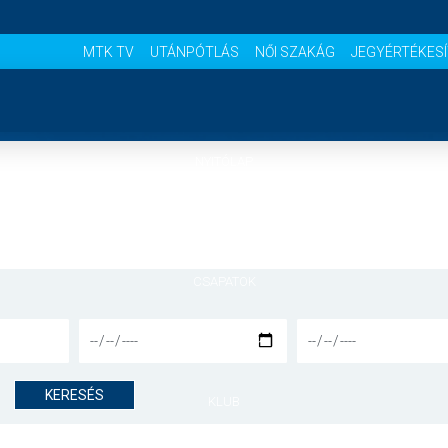
MTK TV
UTÁNPÓTLÁS
NŐI SZAKÁG
JEGYÉRTÉKES
NYITÓLAP
HÍREK
CSAPATOK
MÉRKŐZÉSEK
KERESÉS
KLUB