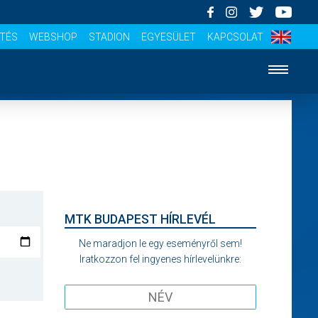
ÍTÉS
WEBSHOP
STADION
EGYESÜLET
KAPCSOLAT
MTK BUDAPEST HÍRLEVÉL
Ne maradjon le egy eseményről sem!
Iratkozzon fel ingyenes hírlevelünkre: