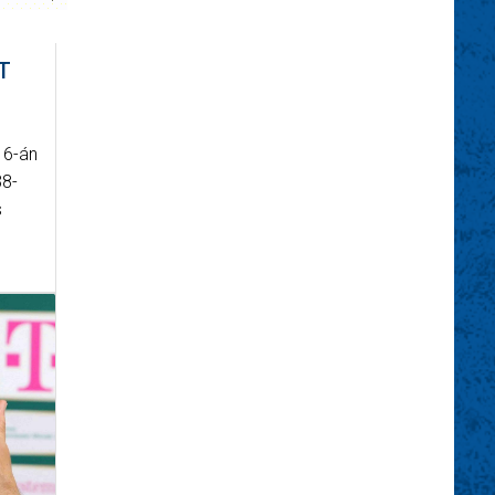
T
16-án
38-
s