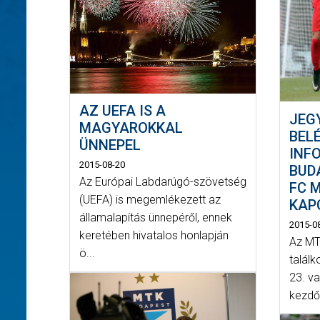
AZ UEFA IS A
JEG
MAGYAROKKAL
BEL
ÜNNEPEL
INF
2015-08-20
BUD
Az Európai Labdarúgó-szövetség
FC 
(UEFA) is megemlékezett az
KAP
államalapítás ünnepéről, ennek
2015-0
keretében hivatalos honlapján
Az MT
ö...
találk
23. v
kezdő