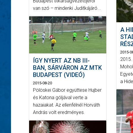
Budapest titkárságvezetőjéről
van szó – mindenki Juditkájáró...
A H
STAD
RÉS
2015-0
2015. 
ÍGY NYERT AZ NB III-
Mohol
BAN, SÁRVÁRON AZ MTK
Egyet
BUDAPEST (VIDEÓ)
a Hide
2015-08-20
Pölöskei Gábor együttese Hujber
és Katona góljával verte a
hazaiakat. Az ellenfélnél Horváth
András volt eredményes.