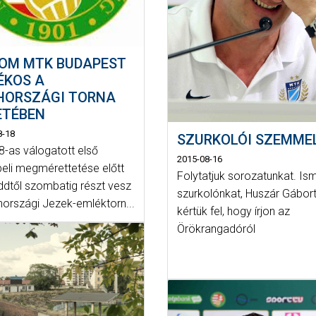
OM MTK BUDAPEST
ÉKOS A
HORSZÁGI TORNA
ETÉBEN
8-18
SZURKOLÓI SZEMME
8-as válogatott első
2015-08-16
beli megmérettetése előtt
Folytatjuk sorozatunkat. Is
eddtől szombatig részt vesz
szurkolónkat, Huszár Gábor
hországi Jezek-emléktorn...
kértük fel, hogy írjon az
Örökrangadóról