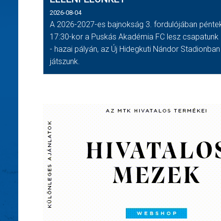
2026-08-04
A 2026-2027-es bajnokság 3. fordulójában pénte
17:30-kor a Puskás Akadémia FC lesz csapatunk e
- hazai pályán, az Új Hidegkuti Nándor Stadionban
játszunk.