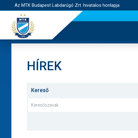
Az MTK Budapest Labdarúgó Zrt. hivatalos honlapja
HÍREK
Kereső