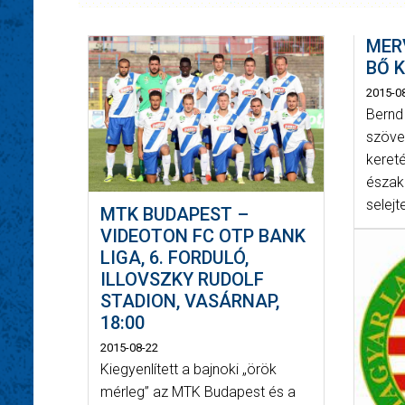
MER
BŐ 
2015-0
Bernd
szövet
keret
északí
selejte
MTK BUDAPEST –
VIDEOTON FC OTP BANK
LIGA, 6. FORDULÓ,
ILLOVSZKY RUDOLF
STADION, VASÁRNAP,
18:00
2015-08-22
Kiegyenlített a bajnoki „örök
mérleg” az MTK Budapest és a