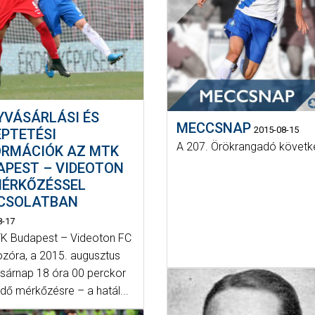
YVÁSÁRLÁSI ÉS
MECCSNAP
2015-08-15
ÉPTETÉSI
A 207. Örökrangadó követk
ORMÁCIÓK AZ MTK
APEST – VIDEOTON
MÉRKŐZÉSSEL
CSOLATBAN
8-17
K Budapest – Videoton FC
ozóra, a 2015. augusztus
asárnap 18 óra 00 perckor
dő mérkőzésre – a hatál...