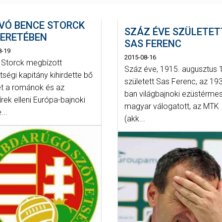
VÓ BENCE STORCK
SZÁZ ÉVE SZÜLETET
KERETÉBEN
SAS FERENC
8-19
2015-08-16
 Storck megbízott
Száz éve, 1915. augusztus 
ségi kapitány kihirdette bő
született Sas Ferenc, az 19
ét a románok és az
ban világbajnoki ezüstérme
rek elleni Európa-bajnoki
magyar válogatott, az MTK
...
(akk...