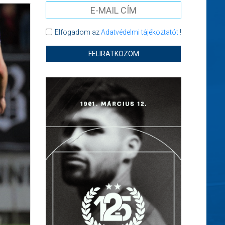
Elfogadom az
Adatvédelmi tájékoztatót
!
FELIRATKOZOM