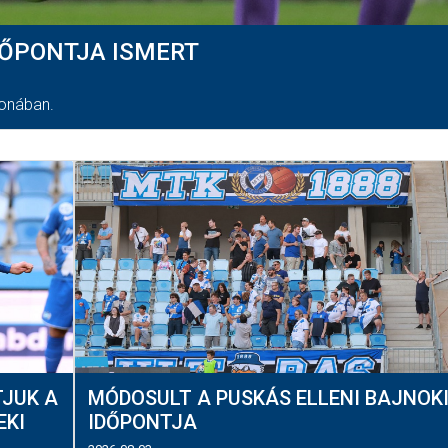
DŐPONTJA ISMERT
honában.
TJUK A
MÓDOSULT A PUSKÁS ELLENI BAJNOK
EKI
IDŐPONTJA