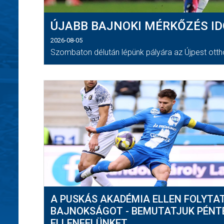
ÚJABB BAJNOKI MÉRKŐZÉS I
2026-08-05
Szombaton délután lépünk pályára az Újpest ott
A PUSKÁS AKADÉMIA ELLEN FOLYTA
BAJNOKSÁGOT - BEMUTATJUK PÉNT
ELLENFELÜNKET