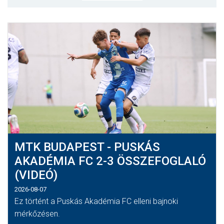
MÉRKŐZÉSEK
KLUB
GALÉRIA
SZURKOLÓI ÉLMÉNYEK
AKKREDITÁCIÓ
MTK BUDAPEST - PUSKÁS
AKADÉMIA FC 2-3 ÖSSZEFOGLALÓ
(VIDEÓ)
2026-08-07
Ez történt a Puskás Akadémia FC elleni bajnoki
mérkőzésen.