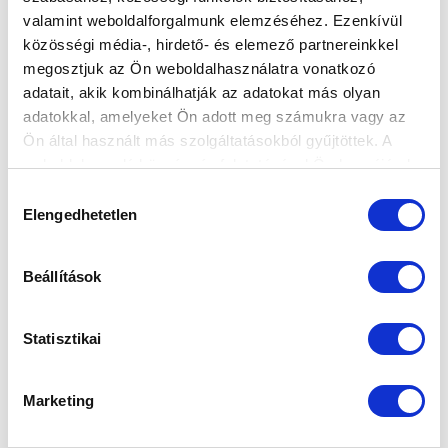
valamint weboldalforgalmunk elemzéséhez. Ezenkívül
közösségi média-, hirdető- és elemező partnereinkkel
megosztjuk az Ön weboldalhasználatra vonatkozó
adatait, akik kombinálhatják az adatokat más olyan
adatokkal, amelyeket Ön adott meg számukra vagy az
Ön által használt más szolgáltatásokból gyűjtöttek. A
weboldalon való böngészés folytatásával Ön hozzájárul a
sütik használatához.
Hozzájárulás
GÓL NÉLKÜLI DÖNTETLEN PAKSON
Elengedhetetlen
kiválasztása
(GALÉRIA)
2016-09-24
Beállítások
Nem bírtak egymással a felek.
Statisztikai
Marketing