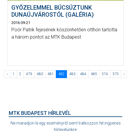
GYŐZELEMMEL BÚCSÚZTUNK
DUNAÚJVÁROSTÓL (GALÉRIA)
2016-09-21
Poór Patrik fejesének köszönhetően otthon tartotta
a három pontot az MTK Budapest
‹
1
2
479
480
481
482
483
484
485
574
575
›
MTK BUDAPEST HÍRLEVÉL
Ne maradjon le egy eseményről sem! Iratkozzon fel ingyenes
hírlevelünkre: