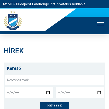
Az MTK Budapest Labdarúgó Zrt. hivatalos honlapja
HÍREK
MTK TV
UTÁNPÓTLÁS
NŐI SZAKÁG
JEGYÉRTÉKESÍTÉS
WEBSHOP
STADION
Kereső
EGYESÜLET
KAPCSOLAT
NYITÓLAP
HÍREK
KERESÉS
CSAPATOK