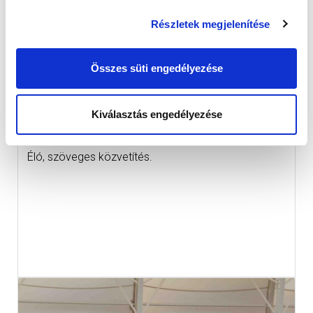
Részletek megjelenítése
Összes süti engedélyezése
Kiválasztás engedélyezése
PAKSI FC-MTK BUDAPEST
2016-09-24
Éló, szöveges közvetítés.